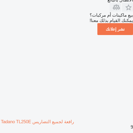
بيع ماكينات أم مركبات؟
يمكنك القيام بذلك معنا!
نشر إعلانك
رافعة لجميع التضاريس Tadano TL250E
9