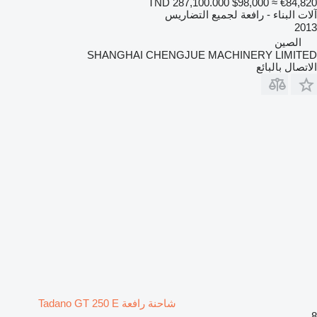
TND 287,100.000
$98,000
≈ €84,820
آلات البناء - رافعة لجميع التضاريس
2013
الصين
SHANGHAI CHENGJUE MACHINERY LIMITED
الاتصال بالبائع
شاحنة رافعة Tadano GT 250 E
8