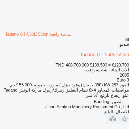
شاحنة رافعة Tadano GT-550E 55ton
28
فيديو
Tadano GT-550E 55ton
TND 408,700.000
$139,500
≈ €120,700
آلات البناء - شاحنة رافعة
2005
Euro 3
القوة
257 kW (350 حصان)
وقود
ديزل / مازوت
حمولة
55.000 كجم
مواصفات المحاور
8x4
نظام التعليق
زنبرك/زنبرك
ماركة الونش
Tadano
علو ارتفاع للرفع
57 متر
الصين، Baoding
Jinan Senkun Machinery Equipment Co., Ltd.
الاتصال بالبائع