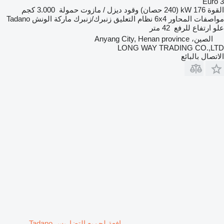
Euro 3
القوة
176 kW (240 حصان)
وقود
ديزل / مازوت
حمولة
3.000 كجم
مواصفات المحاور
6x4
نظام التعليق
زنبرك/زنبرك
ماركة الونش
Tadano
علو ارتفاع للرفع
42 متر
الصين، Anyang City, Henan province
LONG WAY TRADING CO.,LTD
الاتصال بالبائع
رافعة لجميع التضاريس Tadano