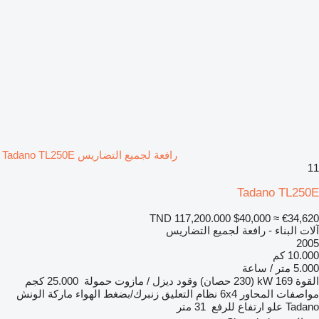
رافعة لجميع التضاريس Tadano TL250E
11
Tadano TL250E
TND 117,200.000
$40,000
≈ €34,620
آلات البناء - رافعة لجميع التضاريس
2005
10.000 كم
5.000 متر / ساعة
القوة
169 kW (230 حصان)
وقود
ديزل / مازوت
حمولة
25.000 كجم
مواصفات المحاور
6x4
نظام التعليق
زنبرك/بضغط الهواء
ماركة الونش
Tadano
علو ارتفاع للرفع
31 متر