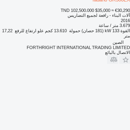
TND 102,500.000
$35,000
≈ €30,290
آلات البناء - رافعة لجميع التضاريس
2016
3.679 متر / ساعة
القوة
133 kW (181 حصان)
حمولة
13.610 كجم
علو ارتفاع للرفع
17,22
متر
الصين
FORTHRIGHT INTERNATIONAL TRADING LIMITED
الاتصال بالبائع