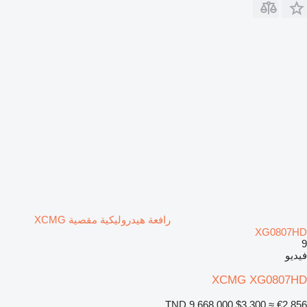
رافعة هيدروليكية مقصية XCMG
XG0807HD
9
فيديو
XCMG XG0807HD
TND 9,668.000
$3,300
≈ €2,856