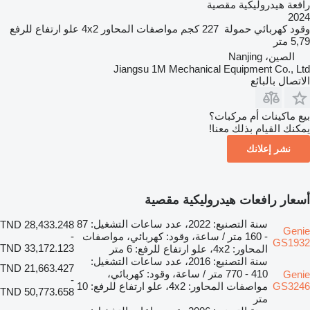
رافعة هيدروليكية مقصية
2024
وقود
كهربائي
حمولة
227 كجم
مواصفات المحاور
4x2
علو ارتفاع للرفع
5,79 متر
الصين، Nanjing
Jiangsu 1M Mechanical Equipment Co., Ltd
الاتصال بالبائع
بيع ماكينات أم مركبات؟
يمكنك القيام بذلك معنا!
نشر إعلانك
أسعار رافعات هيدروليكية مقصية
سنة التصنيع: 2022، عدد ساعات التشغيل: 87
TND 28,433.248
Genie
- 160 متر / ساعة، وقود: كهربائي، مواصفات
-
GS1932
TND 33,172.123
المحاور: 4x2، علو ارتفاع للرفع: 6 متر
سنة التصنيع: 2016، عدد ساعات التشغيل:
TND 21,663.427
410 - 770 متر / ساعة، وقود: كهربائي،
Genie
-
GS3246
مواصفات المحاور: 4x2، علو ارتفاع للرفع: 10
TND 50,773.658
متر