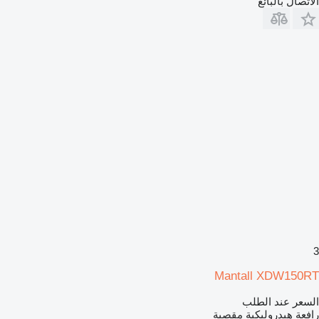
الاتصال بالبائع
3
Mantall XDW150RT
السعر عند الطلب
رافعة هيدروليكية مقصية