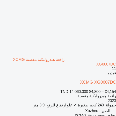
رافعة هيدروليكية مقصية XCMG
XG0607DC
11
فيديو
XCMG XG0607DC
TND 14,060.000
$4,800
≈ €4,154
رافعة هيدروليكية مقصية
2023
حمولة
240 كجم
صغيرة
✓
علو ارتفاع للرفع
3,9 متر
الصين، Xuzhou
XCMG E-commerce Inc.