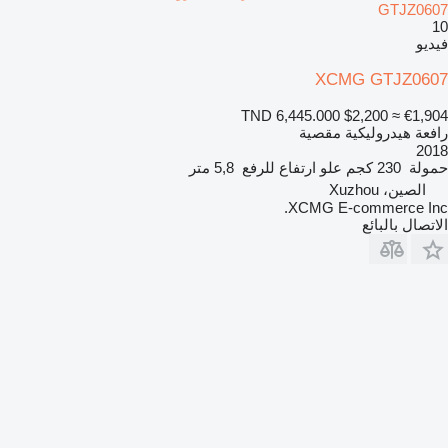
GTJZ0607
10
فيديو
XCMG GTJZ0607
TND 6,445.000
$2,200
≈ €1,904
رافعة هيدروليكية مقصية
2018
حمولة
230 كجم
علو ارتفاع للرفع
5,8 متر
الصين، Xuzhou
XCMG E-commerce Inc.
الاتصال بالبائع