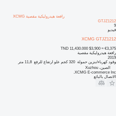
رافعة هيدروليكية مقصية XCMG
GTJZ1212
9
فيديو
XCMG GTJZ1212
TND 11,430.000
$3,900
≈ €3,375
رافعة هيدروليكية مقصية
2019
وقود
كهرباء/بنزين
حمولة
320 كجم
علو ارتفاع للرفع
11,8 متر
الصين، Xuzhou
XCMG E-commerce Inc.
الاتصال بالبائع