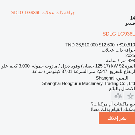
جرافة ذات عجلات SDLG LG936L
14
فيديو
SDLG LG936L
TND 36,910.000
$12,600
≈ €10,910
جرافة ذات عجلات
2025
498 متر / ساعة
القوة
92 kW (125.17 حصان)
وقود
ديزل / مازوت
حمولة
3.000 كجم
علو
ارتفاع للتفريغ
2,947 متر
السرعة
37,01 كيلومتر / ساعة
الصين، Shanghai
Shanghai Hongfurui Machinery Trading Co., Ltd
الاتصال بالبائع
بيع ماكينات أم مركبات؟
يمكنك القيام بذلك معنا!
نشر إعلانك