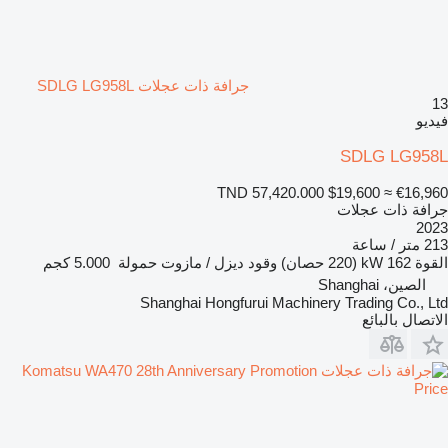
جرافة ذات عجلات SDLG LG958L
13
فيديو
SDLG LG958L
TND 57,420.000
$19,600
≈ €16,960
جرافة ذات عجلات
2023
213 متر / ساعة
القوة
162 kW (220 حصان)
وقود
ديزل / مازوت
حمولة
5.000 كجم
الصين، Shanghai
Shanghai Hongfurui Machinery Trading Co., Ltd
الاتصال بالبائع