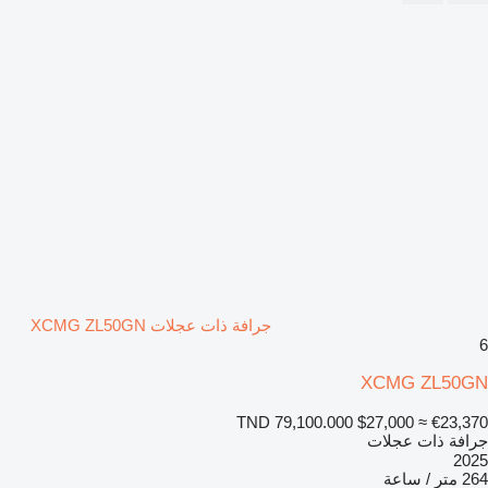
جرافة ذات عجلات XCMG ZL50GN
6
XCMG ZL50GN
TND 79,100.000
$27,000
≈ €23,370
جرافة ذات عجلات
2025
264 متر / ساعة