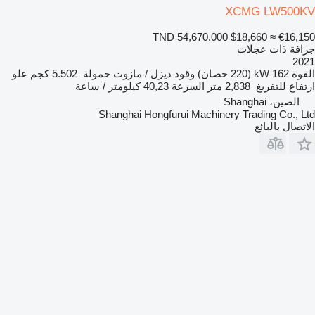
XCMG LW500KV
TND 54,670.000
$18,660
≈ €16,150
جرافة ذات عجلات
2021
القوة
162 kW (220 حصان)
وقود
ديزل / مازوت
حمولة
5.502 كجم
علو
ارتفاع للتفريغ
2,838 متر
السرعة
40,23 كيلومتر / ساعة
الصين، Shanghai
Shanghai Hongfurui Machinery Trading Co., Ltd
الاتصال بالبائع