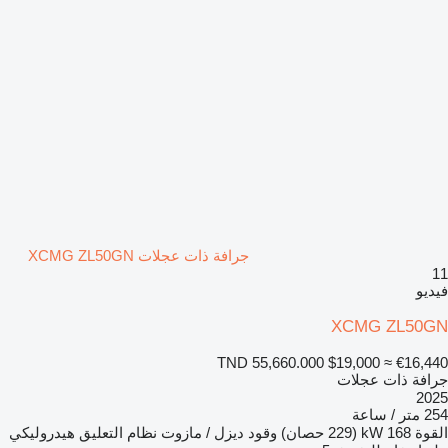
جرافة ذات عجلات XCMG ZL50GN
11
فيديو
XCMG ZL50GN
TND 55,660.000
$19,000
≈ €16,440
جرافة ذات عجلات
2025
254 متر / ساعة
القوة
168 kW (229 حصان)
وقود
ديزل / مازوت
نظام التعليق
هيدروليكي