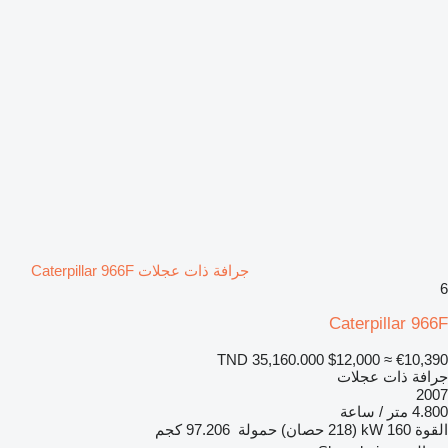
جرافة ذات عجلات Caterpillar 966F
6
Caterpillar 966F
TND 35,160.000
$12,000
≈ €10,390
جرافة ذات عجلات
2007
4.800 متر / ساعة
القوة
160 kW (218 حصان)
حمولة
97.206 كجم