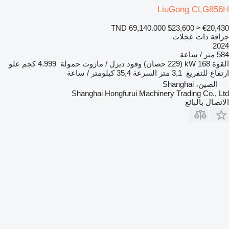
LiuGong CLG856H
TND 69,140.000
$23,600
≈ €20,430
جرافة ذات عجلات
2024
584 متر / ساعة
القوة
168 kW (229 حصان)
وقود
ديزل / مازوت
حمولة
4.999 كجم
علو
ارتفاع للتفريغ
3,1 متر
السرعة
35,4 كيلومتر / ساعة
الصين، Shanghai
Shanghai Hongfurui Machinery Trading Co., Ltd
الاتصال بالبائع