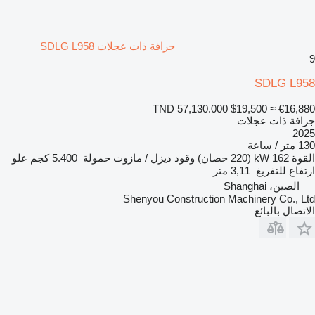
جرافة ذات عجلات SDLG L958
9
SDLG L958
TND 57,130.000
$19,500
≈ €16,880
جرافة ذات عجلات
2025
130 متر / ساعة
القوة
162 kW (220 حصان)
وقود
ديزل / مازوت
حمولة
5.400 كجم
علو
ارتفاع للتفريغ
3,11 متر
الصين، Shanghai
Shenyou Construction Machinery Co., Ltd
الاتصال بالبائع