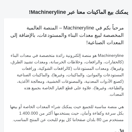
يمكنك بيع الماكينات معنا عبر Machineryline!
مرحباً بكم في Machineryline – المنصة العالمية
المخصصة لبيع معدات البناء والمستودعات، بالإضافة إلى
المعدات الصناعية!
Machineryline
هو منصة إلكترونية رائدة متخصصة في معدات البناء
(كالحفارات، والرافعات، وخلاطات الخرسانة، ومعدات تشييد الطرق،
وغيرها)، ومعدات المستودعات (كالرافعات الشوكية، ورافعات
المستودعات والموانئ، والماكينات، وغيرها)، والماكينات الصناعية
(كصنع الأدوات المعدنية، والمصنوعات الخشبية، ومعالجة الأغذية،
والطباعة، وغيرها)، علاوة على قطع الغيار الخاصة بجميع هذه
المعدات.
هي منصة مناسبة للجميع حيث يمكنك شراء المعدات الخاصة أو بيعها
بكل سرعة وكفاءة وأمان، حيث يستخدمها أكثر من 1.400.000
مستخدم من 80 بلدان صفحاتنا كل يوم للبحث عن المنتج المناسب.
الأمن