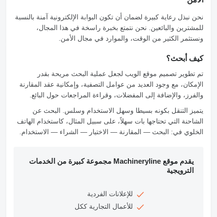
نحن نبذل رعاية كبيرة لضمان أن تكون البوابة الإلكترونية آمنة بالنسبة
للمشترين والبائعين. نحن نتمتع بخبرة راسخة في هذا المجال،
ونستثمر الكثير من الوقت، والموارد في مجال الأمن.
كيف أبحث؟
تم تطوير تصميم موقع الويب لجعل عملية البحث مريحة بقدر
الإمكان، مع وجود العديد من عوامل التصفية، وإمكانية عقد المقارنة
والفرز، والإضافة إلى المفضلات، وقراءة المراجعات حول البائع.
يتميز التنقل بكونه بسيطا وسهل الاستخدام وسلس. البحث عن
الشاحنة التي تحتاجها بات سهلاً، على سبيل المثال، كاستخدام الهاتف
الخلوي في: البحث — المقارنة — الاختيار — الشراء — الاستخدام.
يقدم موقع Machineryline مجموعة كبيرة من الخدمات
الترويجية
للإعلانات الفردية
للأعمال التجارية ككل