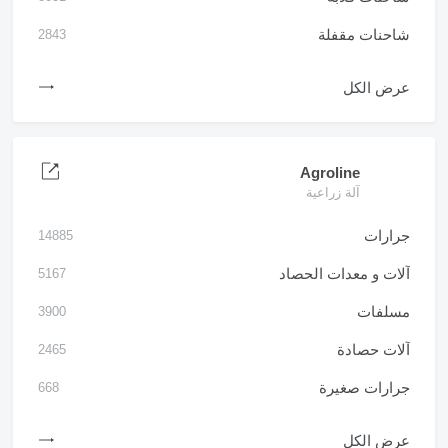
شاحنات مقفلة
2843
عرض الكل
Agroline
آلة زراعية
جرارات
14885
آلات و معدات الحصاد
5167
مسلفات
3900
آلات حصادة
2465
جرارات صغيرة
668
عرض الكل