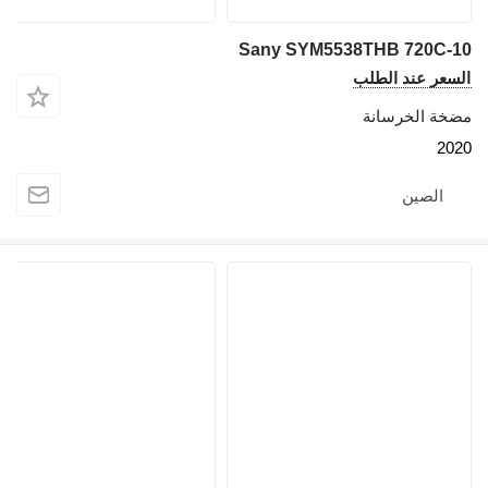
Sany SYM5538THB 720C
عر عند الطلب
ة الخرسانة
2
الصين