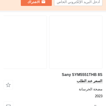
الاشتراك
Sany SYM5551THB
عر عند الطلب
ة الخرسانة
2