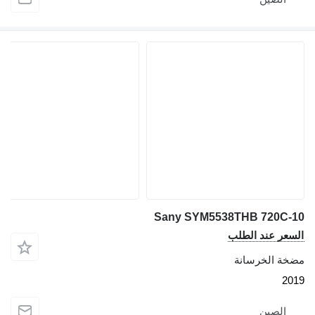
Sany SYM5538THB 720C
عر عند الطلب
ة الخرسانة
2
الصين