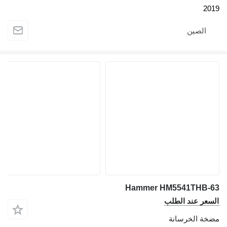
2
الصين
Hammer HM5541THB
عر عند الطلب
ة الخرسانة