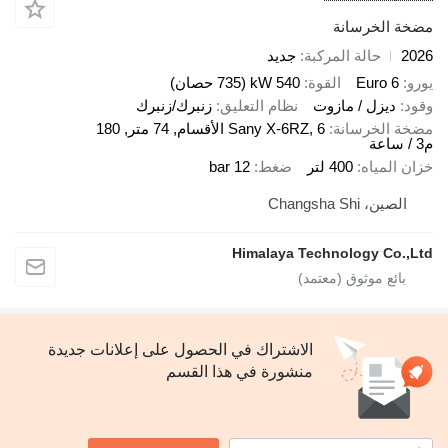
ة الخرسانة
2
حالة المركبة
جديد
Euro 6
القوة
540 kW (735 حصان)
د
ديزل / مازوت
نظام التعليق
زنبرك/زنبرك
ة الخرسانة
Sany X-6RZ, 6 الأقسام, 74 متر, 180
 المياه
400 لتر
ضغط
12 bar
الصين، Changsha Shi
Himalaya Technology Co.,
الاشتراك في الحصول على إعلانات جديدة
منشورة في هذا القسم