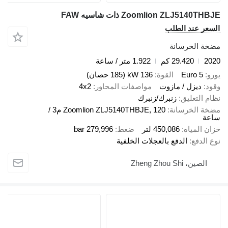
Zoomlion ZLJ5140T ذات شاسيه FAW
عر عند الطلب
ة الخرسانة
2
29.420 كم
1.922 متر / ساعة
Euro 5
القوة
136 kW (185 حصان)
د
ديزل / مازوت
مواصفات المحاور
4x2
 التعليق
زنبرك/زنبرك
ة الخرسانة
Zoomlion ZLJ5140THBJE, 120 م3 /
ة
 المياه
450,086 لتر
ضغط
279,996 bar
الدفع
الدفع بالعجلات الخلفية
الصين، Zheng Zhou Shi