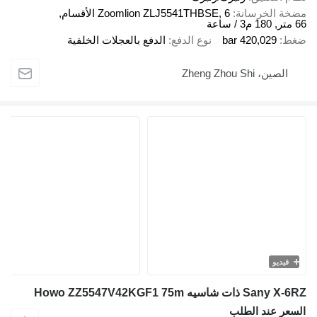
ة الخرسانة
Zoomlion ZLJ5541THBSE, 6 الأقسام,
ط
420,029 bar
نوع الدفع
الدفع بالعجلات الخلفية
الصين، Zheng Zhou Shi
فيديو
 ذات شاسيه Howo ZZ5547V42KGF1 75m
عر عند الطلب