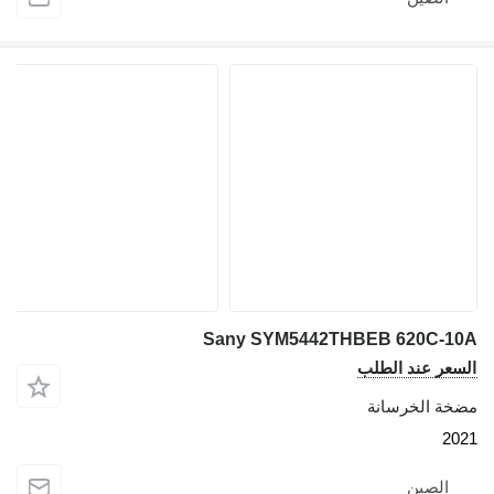
Sany SYM5442THBEB 620C-
عر عند الطلب
ة الخرسانة
2
الصين