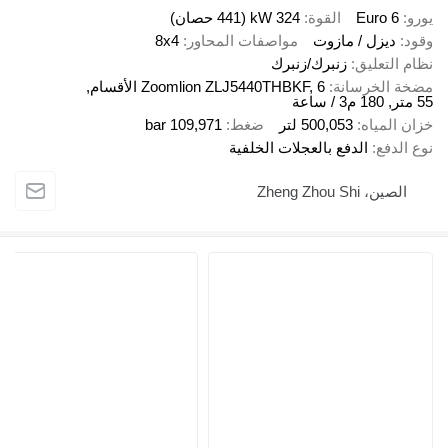
Euro 6
القوة
324 kW (441 حصان)
د
ديزل / مازوت
مواصفات المحاور
8x4
 التعليق
زنبرك/زنبرك
ة الخرسانة
Zoomlion ZLJ5440THBKF, 6 الأقسام,
 المياه
500,053 لتر
ضغط
109,971 bar
الدفع
الدفع بالعجلات الخلفية
الصين، Zheng Zhou Shi