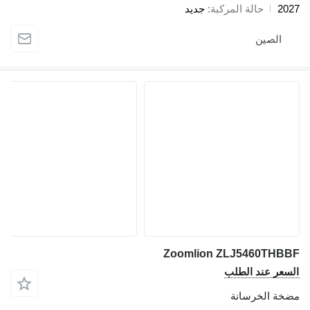
2
حالة المركبة
جديد
الصين
Zoomlion ZLJ5460TH
عر عند الطلب
ة الخرسانة