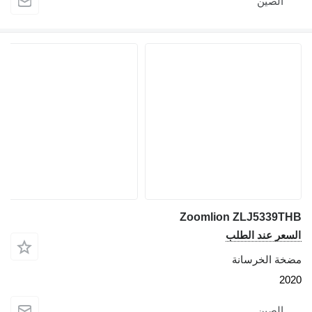
الصين
Zoomlion ZLJ5339
عر عند الطلب
ة الخرسانة
2
الصين