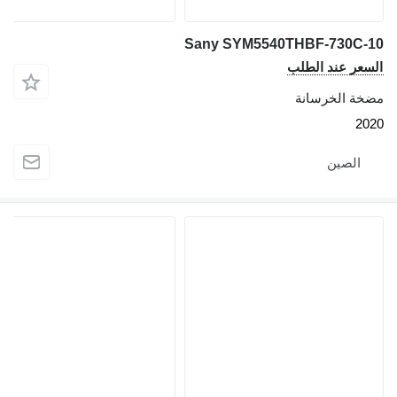
Sany SYM5540THBF-730C
عر عند الطلب
ة الخرسانة
2
الصين