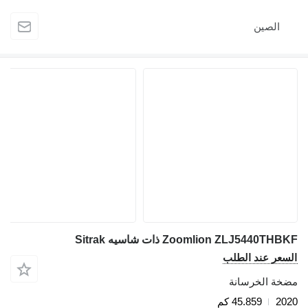
الصين
Zoomlion ZLJ5440T ذات شاسيه Sitrak
عر عند الطلب
ة الخرسانة
2
45.859 كم