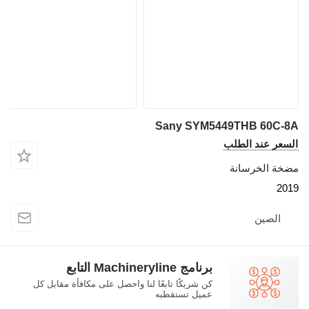
Sany SYM5449THB 60C
عر عند الطلب
ة الخرسانة
2
الصين
برنامج Machineryline التابع
كن شريكًا تابعًا لنا واحصل على مكافأة مقابل كل
عميل تستقطبه