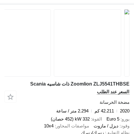
Zoomlion ZLJ5541T ذات شاسيه Scania
عر عند الطلب
ة الخرسانة
2
42.211 كم
2.294 متر / ساعة
Euro 5
القوة
332 kW (452 حصان)
د
ديزل / مازوت
مواصفات المحاور
10x4
 التعليق
زنبرك/زنبرك