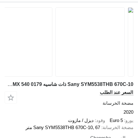
Sany SYM5538THB 670C-10 ذات شاسيه Volvo FMX 540 0179
عر عند الطلب
ة الخرسانة
2
Euro 5
وقود
ديزل / مازوت
ة الخرسانة
Sany SYM5538THB 670C-10, 67 متر
الصين، Changsha