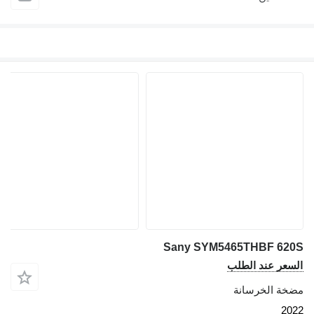
Sany SYM5465THBF 6
عر عند الطلب
ة الخرسانة
2