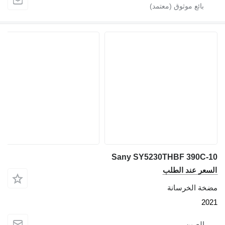
Sany SY5230THBF 390C
عر عند الطلب
ة الخرسانة
2
الصين