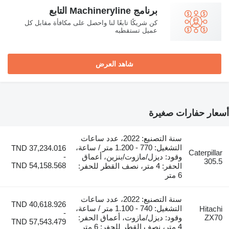
برنامج Machineryline التابع
كن شريكًا تابعًا لنا واحصل على مكافأة مقابل كل
عميل تستقطبه
شاهد العرض
أسعار حفارات صغيرة
سنة التصنيع: 2022، عدد ساعات
التشغيل: 770 - 1.200 متر / ساعة،
TND 37,234.016
Caterpillar
وقود: ديزل/مازوت/بنزين، أعماق
-
305.5
TND 54,158.568
الحفر: 4 متر، نصف القطر للحفر:
6 متر
سنة التصنيع: 2022، عدد ساعات
TND 40,618.926
التشغيل: 740 - 1.100 متر / ساعة،
Hitachi
-
ZX70
وقود: ديزل/مازوت، أعماق الحفر:
TND 57,543.479
4 متر، نصف القطر للحفر: 6 متر