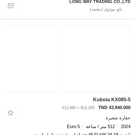
LONG WAY TRADING CO.,LTD
Kubota KX085-5
TND 43,940.000
≈ €12,980
$15,000
حفارة صغيرة
2024
512 متر / ساعة
Euro 5
القوة
34.18 kW (46.5 حصان)
وقود
ديزل / مازوت