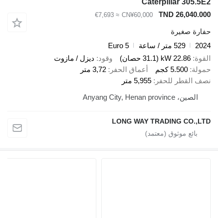
Caterpillar 305.5E2
TND 26,040.000
≈ €7,693
CN¥60,000
حفارة صغيرة
2024
529 متر / ساعة
Euro 5
القوة
22.86 kW (31.1 حصان)
وقود
ديزل / مازوت
حمولة
5.500 كجم
أعماق الحفر
3,72 متر
نصف القطر للحفر
5,955 متر
الصين، Anyang City, Henan province
LONG WAY TRADING CO.,LTD