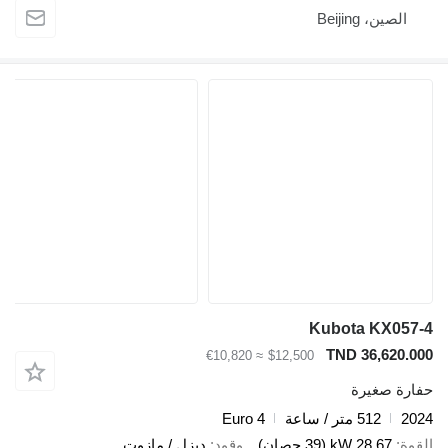
الصين، Beijing
Kubota KX057-4
TND 36,620.000
≈ €10,820
$12,500
حفارة صغيرة
2024
512 متر / ساعة
Euro 4
القوة
28.67 kW (39 حصان)
وقود
ديزل / مازوت