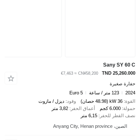
Sany SY 60 C
TND 25,260.000
≈ €7,463
CN¥58,200
حفارة صغيرة
2024
123 متر / ساعة
Euro 5
القوة
36 kW (48.98 حصان)
وقود
ديزل / مازوت
حمولة
6.000 كجم
أعماق الحفر
3,82 متر
نصف القطر للحفر
6,15 متر
الصين، Anyang City, Henan province