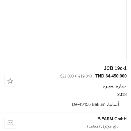
JCB 19c-
TND 64,450.00
≈ $22,000
€19,040
فارة صغيرة
201
ألمانيا، De-49456 Bakum
E-FARM Gmb