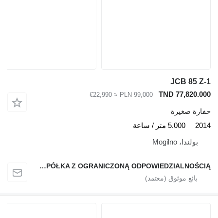
JCB 85 Z-
TND 77,820.00
≈ €22,990
PLN 99,000
فارة صغيرة
201
5.000 متر / ساعة
بولندا، Mogilno
POLBUD POLAK SPÓŁKA Z OGRANICZONĄ ODPOWIEDZIALNOŚCIĄ