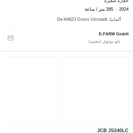
فارة صغيرة
202
285 متر / ساعة
ألمانيا، De-64823 Gross Umstadt
E-FARM Gmb
JCB JS240L