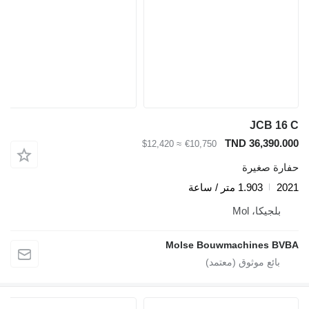
JCB 16 
TND 36,390.00
≈ $12,420
€10,750
فارة صغيرة
202
1.903 متر / ساعة
بلجيكا، Mol
Molse Bouwmachines BVB