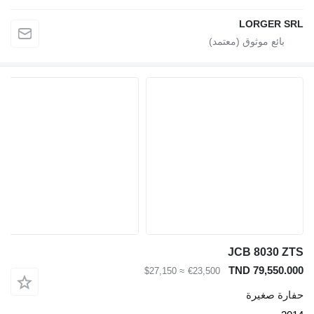
LORGER SR
JCB 8030 ZT
TND 79,550.00
≈ $27,150
€23,500
فارة صغيرة