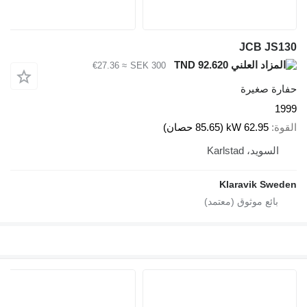
JCB JS13
TND 92.620
≈ €27.36
SEK 300
فارة صغيرة
199
لقوة
62.95 kW (85.65 حصان)
السويد، Karlstad
Klaravik Swede