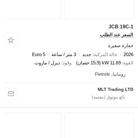
JCB 19C-
لسعر عند الطلب
فارة صغيرة
202
حالة المركبة
جديد
3 متر / ساعة
Euro 5
لقوة
11.69 kW (15.9 حصان)
وقود
ديزل / مازوت
رومانيا، Pietrele
MLT Trading LT