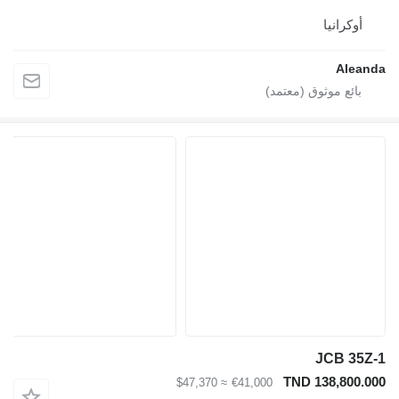
أوكرانيا
Aleand
JCB 35Z-
TND 138,800.00
≈ $47,370
€41,000