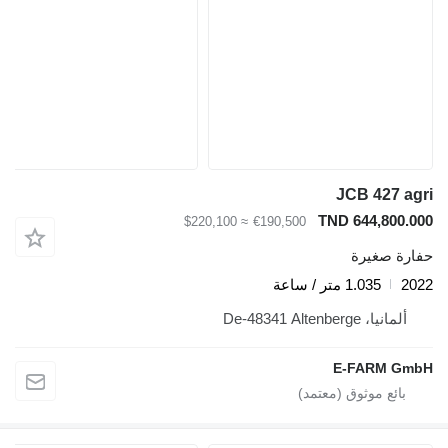
JCB 427 agr
TND 644,800.00
≈ $220,100
€190,500
فارة صغيرة
202
1.035 متر / ساعة
ألمانيا، De-48341 Altenberge
E-FARM Gmb