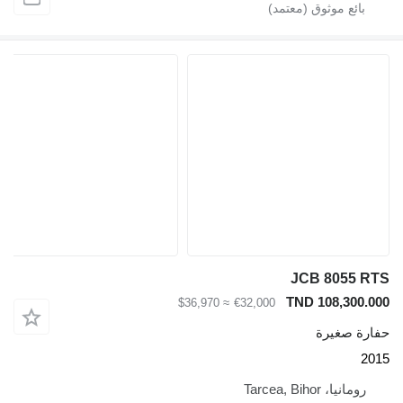
JCB 8055 RT
TND 108,300.00
≈ $36,970
€32,000
فارة صغيرة
201
رومانيا، Tarcea, Bihor