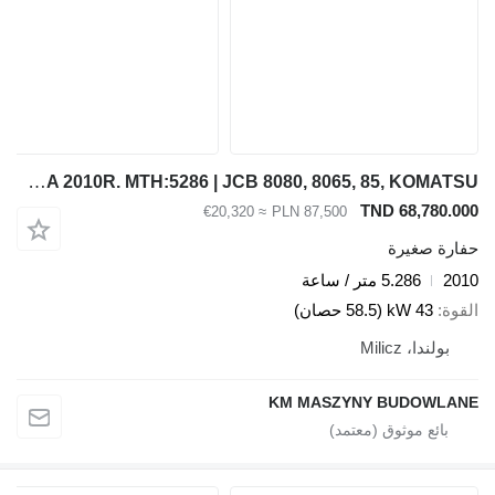
JCB 8085 MINI-KOPARKA 2010R. MTH:5286 | JCB 8080, 8065, 85, KOMATSU
TND 68,780.00
≈ €20,320
PLN 87,500
فارة صغيرة
201
5.286 متر / ساعة
لقوة
43 kW (58.5 حصان)
بولندا، Milicz
KM MASZYNY BUDOWLAN