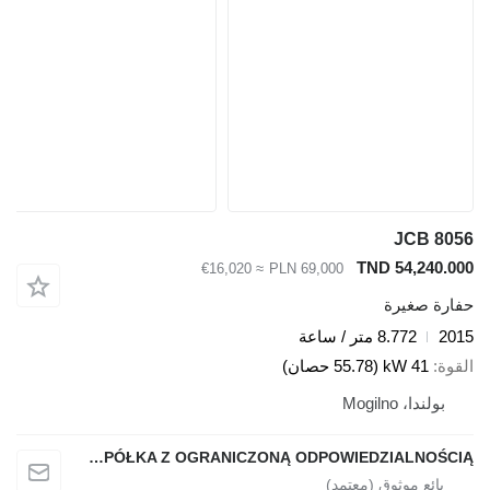
JCB 805
TND 54,240.00
≈ €16,020
PLN 69,000
فارة صغيرة
201
8.772 متر / ساعة
لقوة
41 kW (55.78 حصان)
بولندا، Mogilno
POLBUD POLAK SPÓŁKA Z OGRANICZONĄ ODPOWIEDZIALNOŚCIĄ