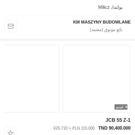
بولندا، Milicz
KM MASZYNY BUDOWLAN
فيديو
JCB 55 Z-
TND 90,400.00
≈ €26,710
PLN 115,000