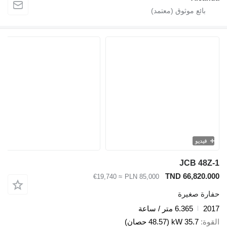
فيديو
JCB 48Z-
TND 66,820.00
≈ €19,740
PLN 85,000
فارة صغيرة
201
6.365 متر / ساعة
لقوة
35.7 kW (48.57 حصان)