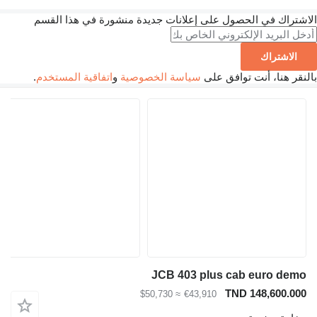
شتراك في الحصول على إعلانات جديدة منشورة في هذا القسم
الاشتراك
نقر هنا، أنت توافق على
سياسة الخصوصية
و
اتفاقية المستخدم
.
JCB 403 plus cab euro dem
TND 148,600.00
≈ $50,730
€43,910