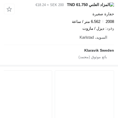
TND 61.750
≈ €18.24
SEK 200
فارة صغيرة
200
6.562 متر / ساعة
قود
ديزل / مازوت
السويد، Karlstad
Klaravik Swede