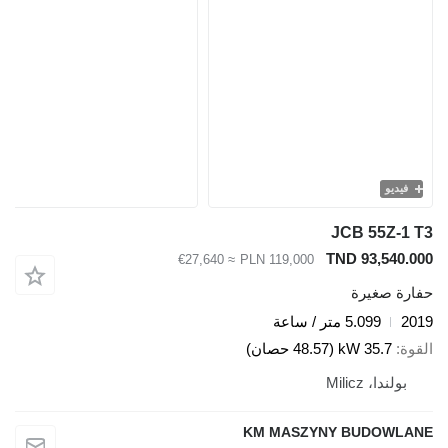
فيديو
JCB 55Z-1 T
TND 93,540.00
≈ €27,640
PLN 119,000
فارة صغيرة
201
5.099 متر / ساعة
لقوة
35.7 kW (48.57 حصان)
بولندا، Milicz
KM MASZYNY BUDOWLAN