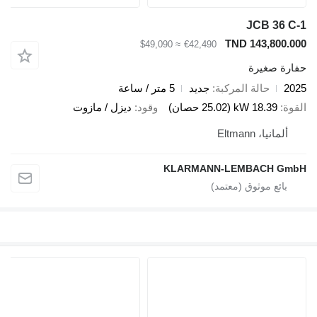
JCB 36 C-
TND 143,800.00
≈ $49,090
€42,490
فارة صغيرة
202
حالة المركبة
جديد
5 متر / ساعة
لقوة
18.39 kW (25.02 حصان)
وقود
ديزل / مازوت
ألمانيا، Eltmann
KLARMANN-LEMBACH Gmb