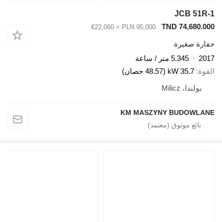
JCB 51R-
TND 74,680.00
≈ €22,060
PLN 95,000
فارة صغيرة
201
5.345 متر / ساعة
لقوة
35.7 kW (48.57 حصان)
بولندا، Milicz
KM MASZYNY BUDOWLAN