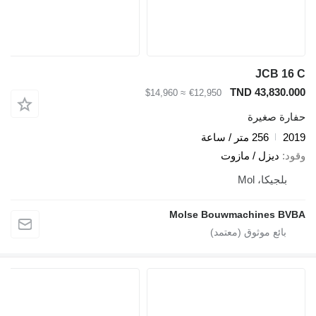
JCB 16 
TND 43,830.00
≈ $14,960
€12,950
فارة صغيرة
201
256 متر / ساعة
قود
ديزل / مازوت
بلجيكا، Mol
Molse Bouwmachines BVB