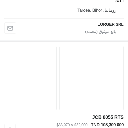
201
رومانيا، Tarcea, Bihor
LORGER SR
JCB 8055 RT
TND 108,300.00
≈ $36,970
€32,000