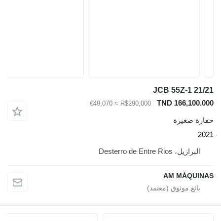
JCB 55Z-1 21/2
TND 166,100.00
≈ €49,070
R$290,000
فارة صغيرة
202
البرازيل، Desterro de Entre Rios
AM MÁQUINA