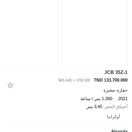
JCB 35Z-
TND 133,700.00
≈ $45,640
€39,500
فارة صغيرة
202
1.300 متر / ساعة
عماق الحفر
3,45 متر
أوكرانيا
Aleand