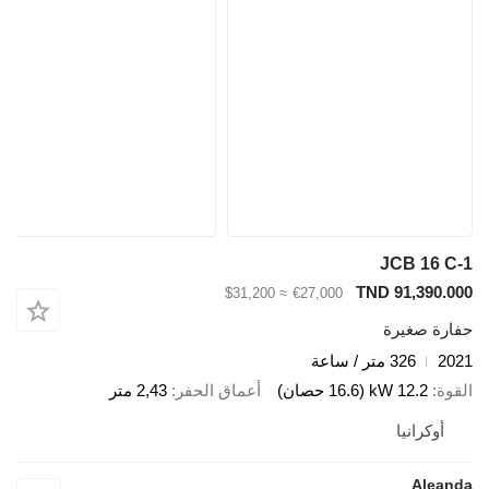
JCB 16 C-
TND 91,390.00
≈ $31,200
€27,000
فارة صغيرة
202
326 متر / ساعة
لقوة
12.2 kW (16.6 حصان)
أعماق الحفر
2,43 متر
أوكرانيا
Aleand