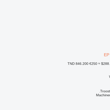
EP
€250
≈ $288
Troost