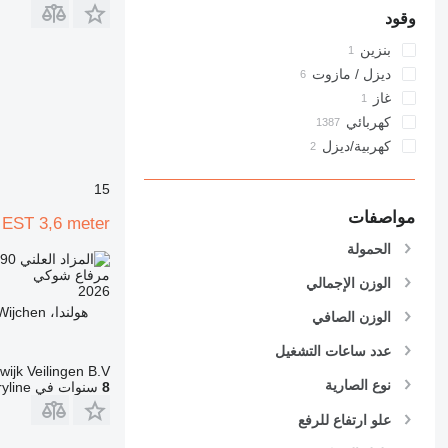
وقود
بنزين
ديزل / مازوت
غاز
كهربائي
كهربية/ديزل
15
مواصفات
 EST 3,6 meter
الحمولة
.90
TND 846.200
مرفاع شوكي
الوزن الإجمالي
2026
هولندا، Wijchen
الوزن الصافي
عدد ساعات التشغيل
wijk Veilingen B.V.
نوع الصارية
8
سنوات في Machineryline
علو ارتفاع للرفع