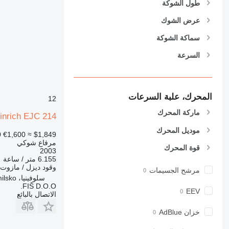
طول الشوكة
عرض الشوك
سماكة الشوكة
السرعة
المحرك، علبة السرعات
12
ماركة المحرك
inrich EJC 214
موديل المحرك
0
€1,600
≈ $1,849
مرفاع شوكي
قوة المحرك
2003
6.155 متر / ساعة
وقود
ديزل / مازوت
مرشح الجسيمات
سلوفينيا، Gomilsko
FIŠ D.O.O.
EEV
الاتصال بالبائع
خزان AdBlue