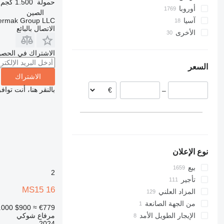
حمولة
1.500 كجم
أوروبا
OPX
الصين
termak Group LLC
آسيا
ألمانيا
SXD
الاتصال بالبائع
الأخرى
تركيا
هولندا
إسبانيا
أوكرانيا
أذربيجان
الاشتراك في الحصو
الصين
التشيك
الأرجنتين
السعر
بولندا
تشيلي
أوزبكستان
الاشتراك
بلجيكا
بالنقر هنا، أنت توا
–
بريطانيا
رومانيا
عرض الكل
نوع الإعلان
بيع
2
تأجير
MS15 16
المزاد العلني
من الجهة الصانعة
.000
$900
≈ €779
مرفاع شوكي
الإيجار الطويل الأمد
2024