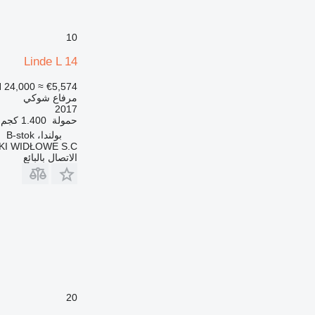
10
Linde L 14
 24,000
≈ €5,574
مرفاع شوكي
2017
حمولة
1.400 كجم
بولندا، B-stok
I WIDŁOWE S.C.
الاتصال بالبائع
20