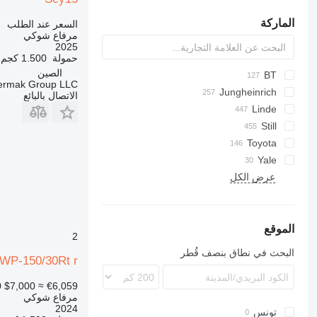
الماركة
السعر عند الطلب
مرفاع شوكي
2025
حمولة
1.500 كجم
الصين
PS
BT
termak Group LLC
Jungheinrich
A-series
E-series
HWE
CDD
BSL
WE
DS
TS
EB
الاتصال بالبائع
P-series
CDD
XSN
ESA
LPE
EJC
Linde
D-series
S-series
EPT
PSE
LST
ESL
EJD
715
WP
CL
LX
Still
K-series
ECU
EST
RPL
LSV
EJE
Toyota
TX
P-series
L-series
EMC
WSA
ECV
SPE
Yale
MM
SPE
ERP
EGV
EMD
SWE
عرض الكل
N-series
SWE
ESM
ERC
MP
R-series
ERD
EXD
MR
S-series
ERE
EXU
MS
الموقع
2
T-series
ERV
EXV
البحث في نطاق بنصف قُطر
WP-150/30Rt r
ESC
FM
FV-X
ESD
0
$7,000
≈ €6,059
TFG
FXV
مرفاع شوكي
2024
تونس
LTX