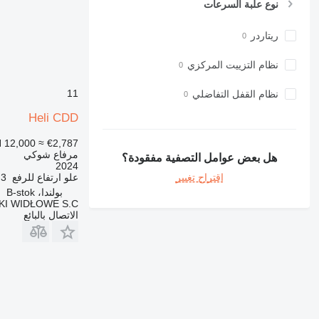
نوع علبة السرعات
ريتاردر
نظام التزييت المركزي
11
نظام القفل التفاضلي
Heli CDD
 12,000
≈ €2,787
مرفاع شوكي
هل بعض عوامل التصفية مفقودة؟
2024
علو ارتفاع للرفع
3 متر
اقتراح تغيير
بولندا، B-stok
I WIDŁOWE S.C.
الاتصال بالبائع