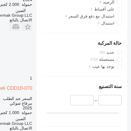
الرصيد
حمولة
2.000 كجم
على أقساط
الصين
termak Group LLC
استبدال مع دفع فرق السعر
الاتصال بالبائع
استبدال
حالة المركبة
جديد
مستعملة
يوجد بها عيب
1
سنة التصنيع
eli CDD10-070
السعر عند الطلب
–
مرفاع شوكي
2025
حمولة
1.000 كجم
الصين
termak Group LLC
الاتصال بالبائع