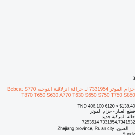
3
حزام الموتر 7331954 لـ جرافة انزلاقية التوجيه Bobcat S770
T870 T650 S630 A770 T630 S650 S750 T750 S850
TND 406.100
€120
≈ $138.40
قطع الغيار - حزام الموتر
حالة المركبة
جديد
7331954,7341532 7253514
الصين، Zhejiang province, Ruian city
Sundy