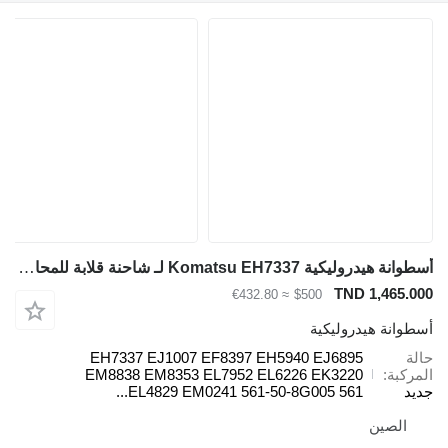
أسطوانة هيدروليكية Komatsu EH7337 لـ شاحنة قلابة للمحاجر Komatsu 730E 830E 930E HD785-7
TND 1,465.000
≈ €432.80
$500
أسطوانة هيدروليكية
حالة
EH7337 EJ1007 EF8397 EH5940 EJ6895
المركبة
EM8838 EM8353 EL7952 EL6226 EK3220
جديد
EL4829 EM0241 561-50-8G005 561...
الصين