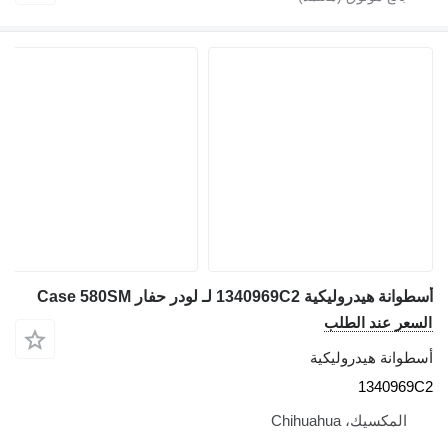
أسطوانة هيدروليكية 1340969C2 لـ لودر حفار Case 580SM
السعر عند الطلب
أسطوانة هيدروليكية
1340969C2
المكسيك، Chihuahua