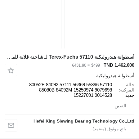
أسطوانة هيدروليكية Terex-Fuchs 57110 لـ شاحنة قلابة للمحاجر Terex-Fuchs MT4400 MT5500 Tr100
TND 1,462.000
≈ €431.90
$499
أسطوانة هيدروليكية
حالة
57110 55896 80052E 84092 57111 56369
المركبة
85080B 84092M 15250974 9079698
جديد
15227091 9014528
الصين
Hefei King Slewing Bearing Technology Co.,Ltd