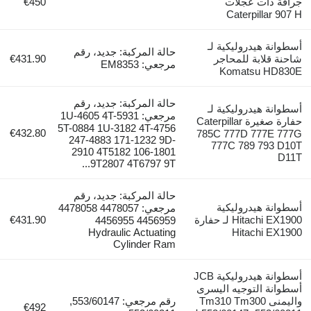
جرافة ذات عجلات
€450
Caterpillar 907 H
أسطوانة هيدروليكية لـ
حالة المركبة: جديد، رقم
شاحنة قلابة للمحاجر
€431.90
مرجعي: EM8353
Komatsu HD830E
حالة المركبة: جديد، رقم
أسطوانة هيدروليكية لـ
مرجعي: 1U-4605 4T-5931
حفارة صغيرة Caterpillar
5T-0884 1U-3182 4T-4756
€432.80
785C 777D 777E 777G
247-4883 171-1232 9D-
777C 789 793 D10T
2910 4T5182 106-1801
D11T
9T2807 4T6797 9T...
حالة المركبة: جديد، رقم
أسطوانة هيدروليكية
مرجعي: 4478057 4478058
Hitachi EX1900 لـ حفارة
€431.90
4456959 4456955
Hydraulic Actuating
Hitachi EX1900
Cylinder Ram
أسطوانة هيدروليكية JCB
أسطوانة التوجيه اليسرى
واليمنى Tm310 Tm300
رقم مرجعي: 553/60147,
€492