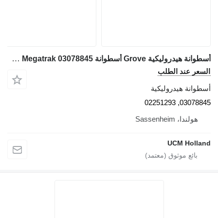
أسطوانة هيدروليكية Grove أسطوانة GMK Megatrak 03078845 لـ الرافعات (الأوناش)
السعر عند الطلب
أسطوانة هيدروليكية
03078845, 02251293
هولندا، Sassenheim
UCM Holland