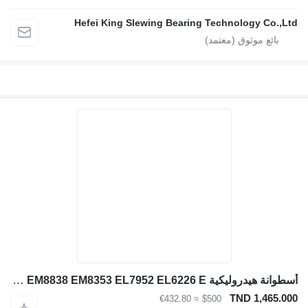
Hefei King Slewing Bearing Technology Co.,Ltd
أسطوانة هيدروليكية Komatsu EH7337 EJ1007 EF8397 EH5940 EJ6895 EM8838 EM8353 EL7952 EL6226 E لـ حفارة Komatsu HD785-7 730E 830E 930E
TND 1,465.000
≈ €432.80
$500