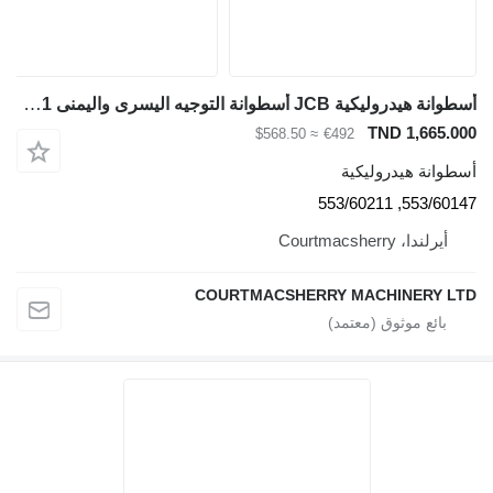
أسطوانة هيدروليكية JCB أسطوانة التوجيه اليسرى واليمنى Tm310 Tm300 553/60147، 553/60211 لـ جرافة ذات عجلات تلسكوبية JCB Tm310
TND 1,665.000
≈ $568.50
€492
أسطوانة هيدروليكية
553/60147, 553/60211
أيرلندا، Courtmacsherry
COURTMACSHERRY MACHINERY LTD