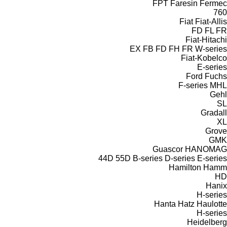
FPT
Faresin
Fermec
760
Fiat
Fiat-Allis
FD
FL
FR
Fiat-Hitachi
EX
FB
FD
FH
FR
W-series
Fiat-Kobelco
E-series
Ford
Fuchs
F-series
MHL
Gehl
SL
Gradall
XL
Grove
GMK
Guascor
HANOMAG
44D
55D
B-series
D-series
E-series
Hamilton
Hamm
HD
Hanix
H-series
Hanta
Hatz
Haulotte
H-series
Heidelberg