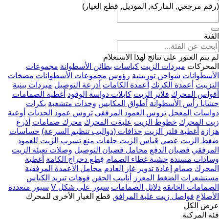
(رقم مرجعي, الماركة, الموديل, قطع الغيار)
الفئة
لم يتم العثور على نتائج لهذا الاستعلام
المحركات
مبردات الزيت
كباسات
بطائن الأسطوانة
مجموعات
الأسطوانات
شواحن توربينية
رؤوس مجموعات الأسطوانات
مضخات
التزييت
أعمدة الكرنك
أعمدة الكامات
أذرعة التوصيل
مبردات بينية
أقواس المحرك
فلاتر الزيت
كابلات دواسة الوقود
أغطية الصمامات
حشايا رأس الأسطوانة
أطواق المكابس
وحدات متشعبة
بكرات
دواسات المعجل
تروس العمود المرفقي
تروس عمود الحدبات
أوعية
زيت المحرك
خطوط الزيت
علبةت المحرك
محرك صمامات
أذرع
هزازة
أغطية فلتر الزيت
حذافات (دواليب تنظيم السرعة)
حساسات
ضغط الزيت
عصي قياس الزيت
حلقات منع تسرب الزيت للعمود
المرفقي
قضبان الدفع
محامل قضبان التوصيل
وصلات تعبئة الزيت
وسادات مسندة
حشية غطاء الصمام
قِطع دحراج الكامة
أغطية
المحرك
صمام إعادة تدوير غاز العادم
محامل الأعمدة المرفقية
مستشعرات الضغط المعزز
أنابيب الحقن
فوهات تبريد الكباس
الصمامات الخانقة
دلائل الصمامات
سيور على شكل V
سيور متعددة
الأضلاع
فواصل زيت علبة المرافق
قطع الغيار الأخرى للمحرك
عرض الكل
فئة المركبة