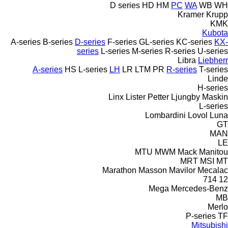
D series
HD
HM
PC
WA
WB
WH
Kramer
Krupp
KMK
Kubota
A-series
B-series
D-series
F-series
GL-series
KC-series
KX-
series
L-series
M-series
R-series
U-series
Libra
Liebherr
A-series
HS
L-series
LH
LR
LTM
PR
R-series
T-series
Linde
H-series
Linx
Lister Petter
Ljungby Maskin
L-series
Lombardini
Lovol
Luna
GT
MAN
LE
MTU
MWM
Mack
Manitou
MRT
MSI
MT
Marathon
Masson
Mavilor
Mecalac
714
12
Mega
Mercedes-Benz
MB
Merlo
P-series
TF
Mitsubishi