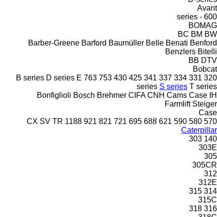
Avant
600 - series
BOMAG
BC
BM
BW
Barber-Greene
Barford
Baumüller
Belle
Benati
Benford
Benzlers
Bitelli
BB
DTV
Bobcat
B series
D series
E
763
753
430
425
341
337
334
331
320
series
S series
T series
Bonfiglioli
Bosch
Brehmer
CIFA
CNH
Cams
Case IH
Farmlift
Steiger
Case
CX
SV
TR
1188
921
821
721
695
688
621
590
580
570
Caterpillar
303
140
303E
305
305CR
312
312E
315
314
315C
318
316