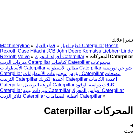
نشر إعلانك
Bosch
قطع الغيار Caterpillar
قطع الغيار
»
»
Machineryline
Rexroth
Case
Hitachi
JCB
John Deere
Komatsu
Liebherr
Linde
المحركات Caterpillar
»
أجزاء المحرك Caterpillar
»
Volvo
Rexroth
مجموعات
كباسات Caterpillar
مبردات الزيت Caterpillar
شواحن توربينية
بطائن الأسطوانة Caterpillar
الأسطوانات Caterpillar
مضخات
رؤوس مجموعات الأسطوانات Caterpillar
Caterpillar
أعمدة الكامات
أعمدة الكرنك Caterpillar
التزييت Caterpillar
كابلات دواسة الوقود
أذرعة التوصيل Caterpillar
Caterpillar
أقواس المحرك Caterpillar
مبردات بينية Caterpillar
Caterpillar
»
أغطية الصمامات Caterpillar
فلاتر الزيت Caterpillar
المحركات Caterpillar
بحث