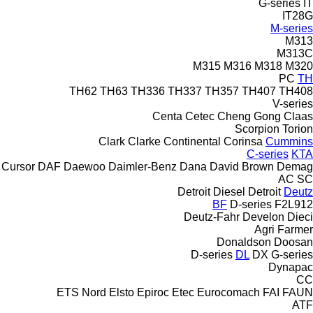
G-series
IT
IT28G
M-series
M313
M313C
M315
M316
M318
M320
PC
TH
TH62
TH63
TH336
TH337
TH357
TH407
TH408
V-series
Centa
Cetec
Cheng Gong
Claas
Scorpion
Torion
Clark
Clarke
Continental
Corinsa
Cummins
C-series
KTA
Cursor
DAF
Daewoo
Daimler-Benz
Dana
David Brown
Demag
AC
SC
Detroit Diesel
Detroit
Deutz
BF
D-series
F2L912
Deutz-Fahr
Develon
Dieci
Agri Farmer
Donaldson
Doosan
D-series
DL
DX
G-series
Dynapac
CC
ETS Nord
Elsto
Epiroc
Etec
Eurocomach
FAI
FAUN
ATF