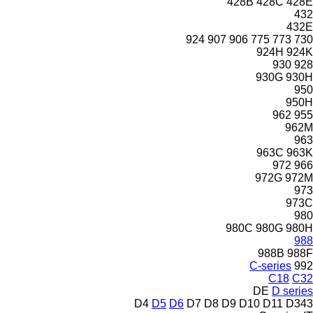
428B
428C
428E
432
432E
924
907
906
775
773
730
924H
924K
930
928
930G
930H
950
950H
962
955
962M
963
963C
963K
972
966
972G
972M
973
973C
980
980C
980G
980H
988
988B
988F
C-series
992
C18
C32
DE
D series
D4
D5
D6
D7
D8
D9
D10
D11
D343