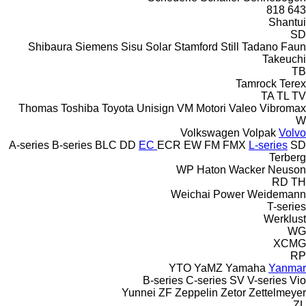
818
643
Shantui
SD
Shibaura
Siemens
Sisu
Solar
Stamford
Still
Tadano Faun
Takeuchi
TB
Tamrock
Terex
TA
TL
TV
Thomas
Toshiba
Toyota
Unisign
VM Motori
Valeo
Vibromax
W
Volkswagen
Volpak
Volvo
A-series
B-series
BLC
DD
EC
ECR
EW
FM
FMX
L-series
SD
Terberg
WP Haton
Wacker Neuson
RD
TH
Weichai Power
Weidemann
T-series
Werklust
WG
XCMG
RP
YTO
YaMZ
Yamaha
Yanmar
B-series
C-series
SV
V-series
Vio
Yunnei
ZF
Zeppelin
Zetor
Zettelmeyer
ZL