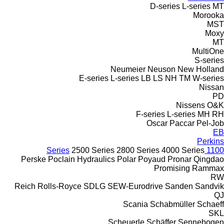
D-series
L-series
MT
Morooka
MST
Moxy
MT
MultiOne
S-series
Neumeier
Neuson
New Holland
E-series
L-series
LB
LS
NH
TM
W-series
Nissan
PD
Nissens
O&K
F-series
L-series
MH
RH
Oscar
Paccar
Pel-Job
EB
Perkins
2500 Series
2800 Series
4000 Series
1100 Series
Perske
Poclain Hydraulics
Polar
Poyaud
Pronar
Qingdao
Promising
Rammax
RW
Reich
Rolls-Royce
SDLG
SEW-Eurodrive
Sanden
Sandvik
QJ
Scania
Schabmüller
Schaeff
SKL
Scheuerle
Schäffer
Sennebogen