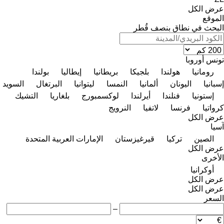
عرض الكل
الموقع
البحث في نطاق بنصف قُطر
تونس
أوروبا
رومانيا
هولندا
بلجيكا
بريطانيا
إيطاليا
بولندا
إسبانيا
اليونان
ألمانيا
النمسا
ليتوانيا
البرتغال
السويد
إستونيا
فنلندا
أيرلندا
لوكسمبورج
بلغاريا
التشيك
كرواتيا
فرنسا
لاتفيا
النرويج
عرض الكل
آسيا
الصين
تركيا
قيرغيزستان
الإمارات العربية المتحدة
عرض الكل
الأخرى
أوكرانيا
عرض الكل
عرض الكل
السعر
–