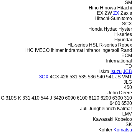
SM
Hino
Hinowa
Hitachi
EX
ZW
ZX
Zaxis
Hitachi-Sumitomo
SCX
Honda
Hydac
Hyster
H-series
Hyundai
HL-series
HSL
R-series
Robex
IHC
IVECO
Ihimer
Indramat
Infranor
Ingersoll Rand
ECM
International
TD
Iskra
Isuzu
JCB
3CX
4CX
426
531
535
536
540
541
JS
VMT
JLG
450
John Deere
310S K
331
410
544 J
3420
6090
6100
6120
6200
6300
310 G
6400
6520
Juli
Jungheinrich
Kalmar
LMV
Kawasaki
Kobelco
SK
Kohler
Komatsu