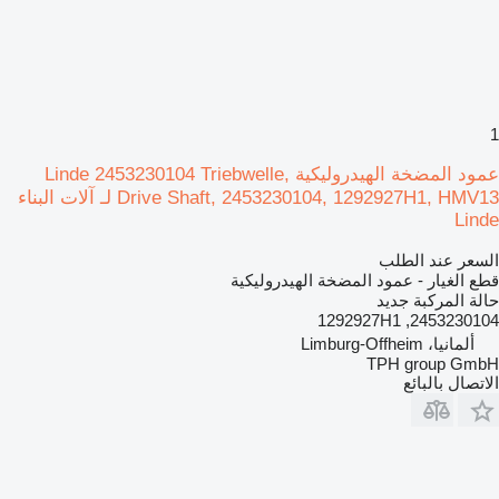
1
عمود المضخة الهيدروليكية Linde 2453230104 Triebwelle,
Drive Shaft, 2453230104, 1292927H1, HMV13 لـ آلات البناء
Linde
السعر عند الطلب
قطع الغيار - عمود المضخة الهيدروليكية
حالة المركبة
جديد
2453230104, 1292927H1
ألمانيا، Limburg-Offheim
TPH group GmbH
الاتصال بالبائع