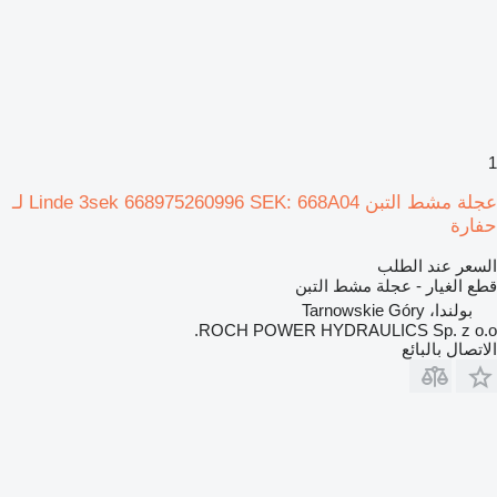
1
عجلة مشط التبن Linde 3sek 668975260996 SEK: 668A04 لـ
حفارة
السعر عند الطلب
قطع الغيار - عجلة مشط التبن
بولندا، Tarnowskie Góry
ROCH POWER HYDRAULICS Sp. z o.o.
الاتصال بالبائع