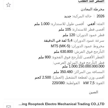
السعر عند الطلب
مخرطة المعادن
2026
حالة المركبة
جديد
الفئة
أفقي
أقصى طول للاستدارة
1.000 ملم
أقصى قطر للاستدارة
105 ملم
قطر عمود الدوران
120 ملم
سرعة عمود الدوران
5,4 لفة في الدقيقة
مخروط عمود الدوران
MT5 (MK-5)
التأرجح فوق الفرش
630.800 ملم
القطر الأقصى للتأرجح فوق الفجوة
800 ملم
قطر التأرجح فوق المزلق العرضي
1.000.150.000.000.000 ملم
المسافة بين المراكز
350.480 ملم
أقصى وزن لقطعة التشغيل (العمل)
2.500 كجم
القوة
7,5 kW
الفولطية
220/380
الصين
Nanjing Roopteck Electro Mechanical Trading CO.,LTD