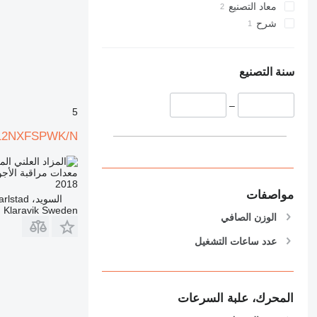
معاد التصنيع
شرح
سنة التصنيع
–
5
12NXFSPWK/N
الم
معدات مراقبة الأجو
2018
مواصفات
السويد، Karlstad
Klaravik Sweden
الوزن الصافي
عدد ساعات التشغيل
المحرك، علبة السرعات