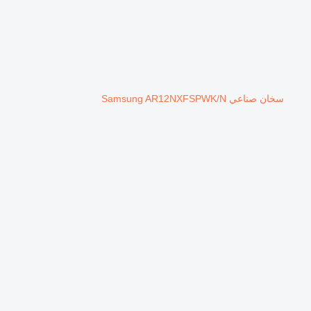
سخان صناعي Samsung AR12NXFSPWK/N