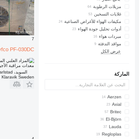
مزيلات الرطوبة
غلايات التسخين
مراجل الوقود الصلب
مكيفات الهواء للأغراض الصناعية
غلاية الزيت
أدوات تحليل جودة الهواء
مبردات هواء
الغلايات الكهربائية
7
مواقد التدفئة
غلايات الغاز
yfco PF-030DC
عرض الكل
الغلايات المركبة
الم
معدات مراقبة الأجو
السويد، Karlstad
الماركة
Klaravik Sweden
Aerzen
Axial
Britec
Airpure
El-Björn
DC
Britecpure
700-series
FC
Lauda
TF
Regloplas
VF
4