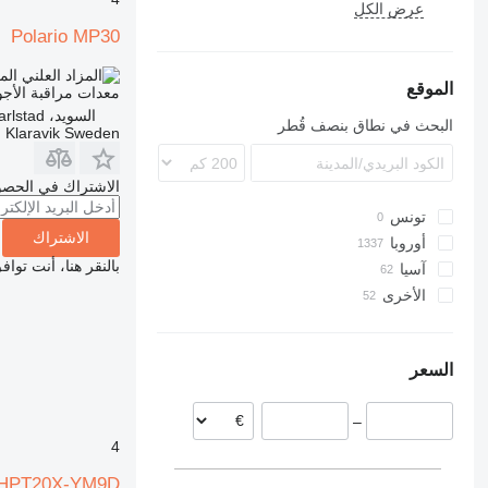
HX
AMT
عرض الكل
Polario MP30
DZ
الم
الموقع
معدات مراقبة الأجوا
السويد، Karlstad
البحث في نطاق بنصف قُطر
Klaravik Sweden
الاشتراك في الحصو
تونس
الاشتراك
أوروبا
بالنقر هنا، أنت توا
آسيا
ألمانيا
الأخرى
إسبانيا
أوزبكستان
تركيا
هولندا
تشيلي
السويد
أوكرانيا
السعر
فرنسا
كولومبيا
بولندا
–
البرتغال
4
إيطاليا
عرض الكل
 EHPT20X-YM9D