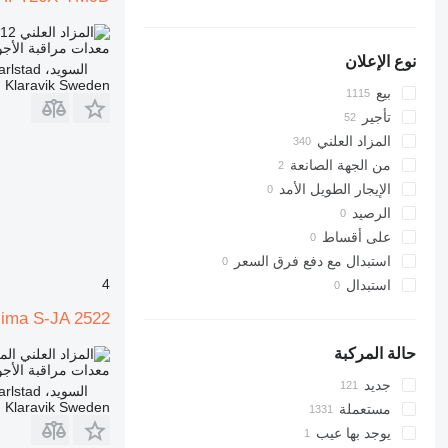
.12
TND 30.870
معدات مراقبة الأجو
نوع الإعلان
السويد، Karlstad
Klaravik Sweden
بيع
تأجير
المزاد العلني
من الجهة الصانعة
الإيجار الطويل الأمد
الرصيد
على أقساط
استبدال مع دفع فرق السعر
4
استبدال
lima S-JA 2522
حالة المركبة
الم
معدات مراقبة الأجو
جديد
السويد، Karlstad
Klaravik Sweden
مستعملة
يوجد بها عيب