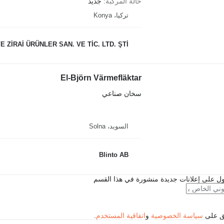
حالة المركبة
جديد
تركيا، Konya
 ZİRAİ ÜRÜNLER SAN. VE TİC. LTD. ŞTİ.
El-Björn Värmefläktar
سخان صناعي
السويد، Solna
Blinto AB
ل على إعلانات جديدة منشورة في هذا القسم
فق على
سياسة الخصوصية
و
اتفاقية المستخدم
.