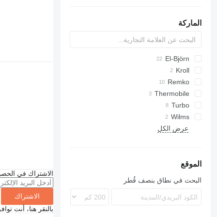
الغلايات الكهربائية
غلايات الغاز
الماركة
الغلايات المركبة
El-Björn
TF
Kroll
Remko
VF
Thermobile
AMT
DZ
Turbo
HX
Wilms
عرض الكل
الموقع
الاشتراك في الحصو
البحث في نطاق بنصف قُطر
الاشتراك
بالنقر هنا، أنت توا