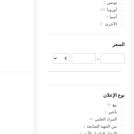
تونس
أوروبا
آسيا
السويد
الأخرى
ألمانيا
أوزبكستان
تركيا
هولندا
تشيلي
أوكرانيا
البرتغال
السعر
بلجيكا
ليتوانيا
–
إستونيا
النرويج
عرض الكل
نوع الإعلان
بيع
تأجير
المزاد العلني
من الجهة الصانعة
الإيجار الطويل الأمد