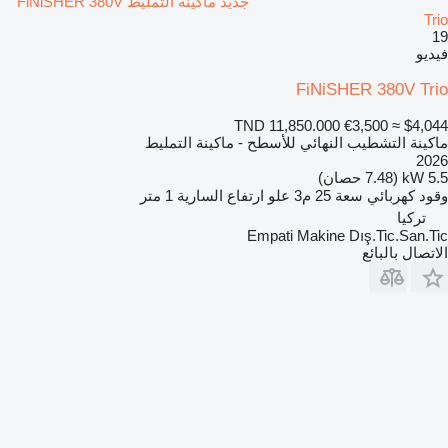
جديد ماكينة التمليط FiNiSHER 380V
Trio
19
فيديو
FiNiSHER 380V Trio
TND 11,850.000
€3,500
≈ $4,044
ماكينة التشطيب النهائي للأسطح - ماكينة التمليط
2026
5.5 kW (7.48 حصان)
وقود
كهربائي
سعة
25 م3
علو ارتفاع السارية
1 متر
تركيا
Empati Makine Dış.Tic.San.Tic
الاتصال بالبائع