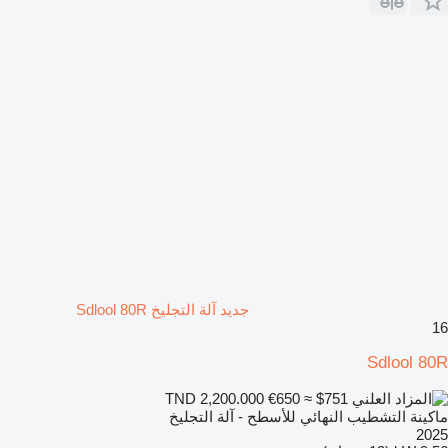
جديد آلة التجليخ Sdlool 80R
16
Sdlool 80R
€650
≈ $751
TND 2,200.000
ماكينة التشطيب النهائي للأسطح - آلة التجليخ
2025