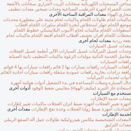
مداخن
المسخنات الكهربائية
سخانات الزيت الحراري
سخانات بالأشعة
تحت الحمراء
أجهزة الترطيب الصناعية
وحدات تسخين
معدات تنظيف
مجاري الهواء
معدات المراقبة المناخية الأخرى
ماكينات لحام
طاولات اللحام
ماكينات لحام مثبتة على مقطورة
محددات
موضع اللحام
جهاز استخلاص أبخرة اللحام
مناورات اللحام
أقطاب
أسطوانات اللحام
ماكينات لحام الأنبوب البلاستيكي
خطوط اللحام
محطات اللحام
أفران تجفيف أقطاب اللحام
أقنعة اللحام
ماكينات لحام
بقعة زردية
معدات لحام أخرى
معدات غسيل السيارات
وحدات غسيل المركبات
غسيل السيارات الآلي
أنظمة غسيل العجلات
مغاسل الخدمة الذاتية
مولدات الرغوة
ماكينات التنظيف ذاتية الصيانة
رافعات السيارات
رافعات السيارات
رافعات سيارات بها 2 قائم
رافعات سيارات بها 4 قوائم
رافعة دراجات بخارية
رافعات عمودية متنقلة
رافعات سيارات أحادية القائم
أدوات لخدمات المركبات
جاك السيارة
وصلات المساعدة في بدء التشغيل
أدوات هوائية
أجهزة
استعادة غاز التبريد (مكيف الهواء)
مقاييس ضغط الوقود
أدوات أخرى
تستخدم مع السيارات
معدات خدمة الإطارات
أجهزة تغيير العجلات
أجهزة ضبط اتزان العجلات
ماكينات تغيير إطارات
الشاحنات
أجهزة ضبط زوايا العجلات
وحدة نفخ الإطارات
معدات أخرى
لخدمة الإطارات
المعدات التشخيصية
مكابس هيدروليكية
طاولات عمل
آلة السفع الرملي
معدات التزليق
مسدسات الشحم
مضخات الشحم
مزايت