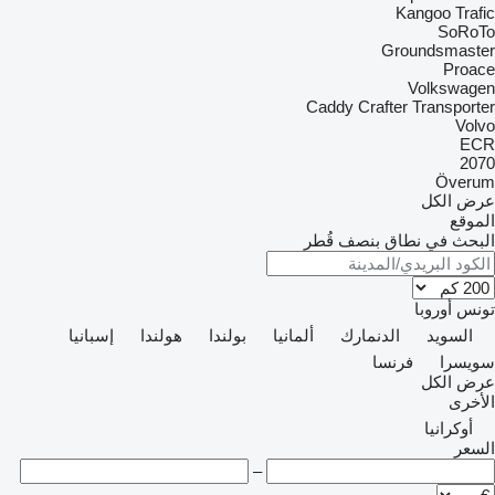
Kangoo
Trafic
SoRoTo
Groundsmaster
Proace
Volkswagen
Caddy
Crafter
Transporter
Volvo
ECR
2070
Överum
عرض الكل
الموقع
البحث في نطاق بنصف قُطر
تونس
أوروبا
السويد
الدنمارك
ألمانيا
بولندا
هولندا
إسبانيا
سويسرا
فرنسا
عرض الكل
الأخرى
أوكرانيا
السعر
–