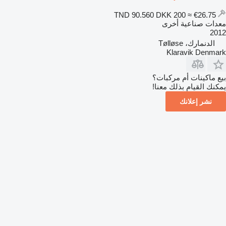
DKK 200
≈ €26.75
TND 90.560
معدات صناعية أخرى
2012
الدنمارك، Tølløse
Klaravik Denmark
بيع ماكينات أم مركبات؟
يمكنك القيام بذلك معنا!
نشر إعلانك