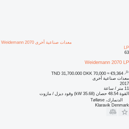
معدات صناعية أخرى Weidemann 2070
LP
63
Weidemann 2070 LP
DKK 70,000
≈ €9,364
TND 31,700.000
معدات صناعية أخرى
2017
11 متر / ساعة
القوة
48.54 حصان (35.68 kW)
وقود
ديزل / مازوت
الدنمارك، Tølløse
Klaravik Denmark