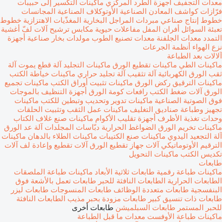
معدات التجفيف
أجهزة الطرد المركزي
ماكينات التكسير إلى حبيبات
فرّازات
كواشف المعادن الصناعية
الأوتوكلاف الصناعية
المجانسات
خطوط إنتاج
صناعي مبردات
المراجل البخارية
المغذّيات الاهتزازية
خطوط
تعبئة السوائل
أفران المفل
مفاعلات حيوية
مكابس ترشيح
آلات لفّ أغشية
التمدد
معدات الجلفنة
معدات تصنيع الطوب
مولدات بخار صناعية
أجهزة
نزع الهواء
أنظمة الجرعات
آلالات بعد الطباعة
ماكينات الطي
ماكينات تقطيع الورق
ماكينات التجليد
آلة قطع يموت
آلة
ثقب الورق الكهربائية
آلة تثقيب
آلة تجليد حراري
ماكينات خياطة الكتب
ماكينات الترقيق
ركض الورق
ماكينات تثبيت أوراق الكتب
ماكينات تجميع
الورق
آلات ضغط الكتب
رافعات كومة الورق
أجهزة التنظيف بالموجات
فوق الصوتية الصناعية
ماكينات تدوير وتحديب وتبطين للكتب
ماكينات
تجهيز وطباعة صناديق التغليف
ماكينات عمل الثقب وتثبيت الحلقات
وحدات تغذية الأظرف
أجهزة تقليب الأكوام
ماكينات صنع غلاف الكتاب
ماكينات تخريم الورق
الضواغط الحرارية
دبّاسات المجلدات
آلة عد الورق
آلة التجعيد اليدوي
ماكينات صنع الكتيبات
ماكينات الطلاء بالدهان
ماكينات
الترقيم الأوتوماتيكي
آلات جهاز تقطيع الورق
آلات تقطيع وإعادة لف
آلات
تكديس الكتب
ماكينات التحويل
طابعات
ماكينات طباعة رقمية
طابعات ثلاثية الأبعاد
ماكينات طباعة الملصقات
الطابعات الحرارية
الطابعات النافثة للحبر
طابعات تعمل بالأشعة فوق
البنفسجية
طابعات متعددة الوظائف
طابعات المنسوجات
طابعات ليزر
طابعات ذات تنسيق كبير
طابعات مزودة بحبر مذيب
الطابعات النافثة
للحبر المستمر
طابعات السبلميشن
طابعات أخرى
ماكينات طباعة الأوفست
معدات ما قبل الطباعة