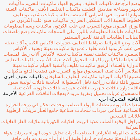
وضع الزجاجة
ماكينات التغليف بتفريغ الهواء
ماكينات التحزيم
ماكينات
تجهيز وطباعة صناديق التغليف
ماكينات التغليف الأفقي
ماكينات التعبئة
موانع التسرب في الصواني
آلة منصة نقالة
ماكينات تشذيب وتغليف
خطوط التعبئة
آلات التشكيل الحراري
ماكينات صنع علب الكرتون من
الورق المقوى
مونع التسرب في علب الكرتون
ماكينات وسم المعلومات
ماكينات طباعة المعلومات بالليزر على المنتجات
ماكينات وضع ملصقات
البيانات
الطابعات النافثة للحبر المستمر
آلات وضع الشرائط
ضواغط التغليف
حشوات الأكياس الكبيرة
آلات تعبئة
في علب كرتونية
آلات تغليف عمودية
ماكينات تعبئة وتغليف الأكياس
الصغيرة
ماكينات تغليف نفطة
ماكينات تعبئة الأكياس
آلات ربط المنصات
آلة خياطة الأكياس
ماكينات التحويل
آلات تعبئة الأنابيب
ماكينات التغليف
الدوارة بالغشاء الرقيق
ماكينات تغليف بأغشية الفيلم
ماكينات تعبئة
الملابس
آلات تعبئة المسحوق
موانع التسرب في قضيب الدفع
ماكينات
تصنيع الأكواب الورقية
ماكينات التغليف بالسلوفان
ماكينات تغليف أخرى
سيور ناقلة
ناقلات زراعية
ناقل الأسطوانة الجاذبية
ناقلات لولبية
سيور
ناقلة دوارة
ناقلات جنزيرية
ناقلات عمودية
ناقلات حلزونية
آلات تعبئة
المسحوق
عربات تحميل وتفريغ مزودة بعجلات
الناقلات الفراغية
الأحزمة
الناقلة المتحركة أخرى
معدات التهوية
منظفات الهواء الصناعية
وحدات تحكم في درجة الحرارة
الصناعية
صناعي مبردات
سخانات صناعية
جامع الغبار
مزيلات الرطوبة
غلايات التسخين
مراجل الوقود الصلب
غلاية الزيت
الغلايات الكهربائية
غلايات الغاز
الغلايات
المركبة
مكيفات الهواء للأغراض الصناعية
أدوات تحليل جودة الهواء
مبردات هواء
مواقد التدفئة
مضخات حرارية
أنظمة الرذاذ
أبراج تبريد
مبردات جافة