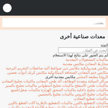
معدات صناعية أخرى
الفئة
لم يتم العثور على نتائج لهذا الاستعلام
ماكينات المشغولات المعدنية
مخارط المعادن
مكابس معدنية
مكابس هيدروليكية
مكابس ثني
ضواغط آلية
ضاغطات التخريم البرجية
مكابس ختم المعادن
الصحافة الميكانيكية
مكابس كرنك
أدوات تغضين
الزوايا
مطبعة المختبر
مكابس معدنية أخرى
مراكز الميكنة متعددة الوظائف
آلة طحن المعادن
ماكينات تجليخ المعادن
ماكينات طحن الأسطح
ماكينات تجليخ أسطواني
ماكينات تجليخ بالسير
ماكينات تجليخ داخلية
ماكينات السحق الهزازة
ماكينات صقل/تلميع
ماكينات تجليخ التروس
ماكينات تجليخ بالتحضين
ماكينات تقطيع المعادن
ماكينات التقطيع بالليزر
ماكينات التقطيع بالبلازما
آلات القطع بالليزر
CO2
آلة قطع المياه النفاثة
ماكينات تقطيع الألواح المعدنية
ماكينات