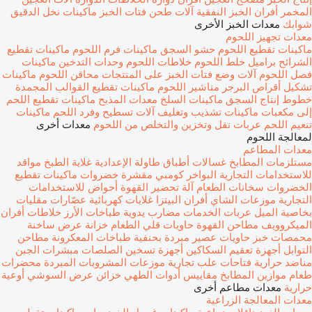
المخمر
أفران الخبز النفقية
آلات طحن فتات الخبز
ماكينات نخل الدقيق
شوابك
معدات الخبز الأخرى
معدات تجهيز اللحوم
ماكينات تقطيع اللحوم
حشو السجق
ماكينات فرم اللحوم
ماكينات تقطيع
الشرائح
براميل خلط اللحوم
خلاطات اللحوم
وحدات التدخين
ماكينات
فصل اللحوم
آلات وضع فتات الخبز على المنتجات
محاقن اللحوم
ماكينات
تشكيل أقراص البرجر
مناشير اللحوم
ماكينات تقطيع القوالب المجمدة
خطوط إنتاج السجق
ماكينات السلخ
معدات المذبح
ماكينات تقطيع اللحم
إلى مكعبات
ماكينات تشذيب وتغليف
آلات تسطيح وفرد اللحم
ماكينات
تنعيم اللحم
عربات نقل وتخزين والتخلص من اللحوم
معدات أخرى
لمعالجة اللحوم
معدات المطاعم
مستلزمات المطابخ
غسالات أطباق
طاولة الإعدادية
غلاية الطبخ
مواقد
للاستخدامات التجارية
البواخر كومبي
مقشرة خضروات
ماكينات تقطيع
الخضروات
سخانات الطعام
آلة تحضير القهوة
أحواض للاستخدامات
التجارية
موزعات الشاي
أفران البيتزا
غلايات كهربائية
عصّارات
مقليات
بخاصية الميل
عربات الخدمات
مضارب يدوية
طباخات الأرز
خلاطات
أفران
الميكروويف
مطاحن القهوة
حاويات قلي الطعام
خزانة عرض ساخنة
محمصات خبز
حاويات عصير مبردة بحنفية
طباخات المعكرونة
مطاحن
التوابل
أجهزة تعقيم السكاكين
أجهزة تسخين الصلصات
مبشرات الجبن
مناضد حرارية
فتاحات علب تجارية
موزعات المشروبات المبردة
محضرات
طعام
موازين المطابخ
مقاييس أدوات الطهي
خزائن عرض السوشي
أوعية
حرارية
معدات مطاعم أخرى
معدات المعالجة الزراعية