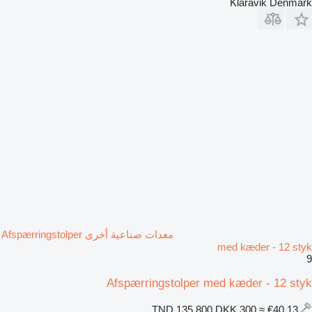
Klaravik Denmark
معدات صناعية أخرى Afspærringstolper
med kæder - 12 styk
9
Afspærringstolper med kæder - 12 styk
DKK 300
≈ €40.13
TND 135.800