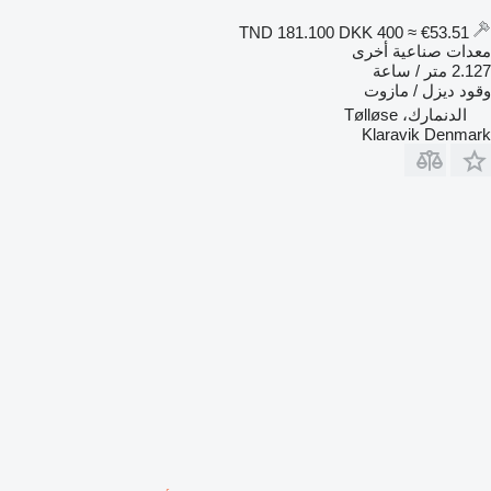
DKK 400
≈ €53.51
TND 181.100
معدات صناعية أخرى
2.127 متر / ساعة
وقود
ديزل / مازوت
الدنمارك، Tølløse
Klaravik Denmark