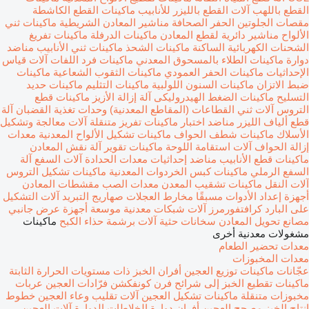
القطع باللهب
آلات القطع بالليزر للأنابيب
ماكينات القطع الكاشطة
مقصات الجلوتين
الحفر الصحافة
مناشير المعادن الشريطية
ماكينات ثني
الألواح
مناشير دائرية لقطع المعادن
ماكينات الدرفلة
ماكينات تفريغ
الشحنات الكهربائية الساكنة
ماكينات الشحذ
ماكينات ثني الأنابيب
مناضد
دوارة
ماكينات الطلاء بالمسحوق المعدني
ماكينات فرد اللفات
آلات قياس
الإحداثيات
ماكينات الحفر العمودي
ماكينات الثقوب الشعاعية
ماكينات
ضبط الاتزان
ماكينات السنون اللولبية
ماكينات التثليم
ماكينات حديد
التسليح
ماكينات الضغط الهيدروليكى
آلة إزالة الأزيز
ماكينات قطع
التروس
آلات ثني القطاعات (المقاطع المعدنية)
وحدات تغذية القضبان
آلة
قطع ألياف الليزر
مناضد اختبار
ماكينات تفريز متنقلة
آلات معالجة وتشكيل
الأسلاك
ماكينات شطف الحواف
ماكينات تشكيل الألواح المعدنية
معدات
إزالة الحواف
آلات استقامة اللوحة
ماكينات تقوير
آلة نقش المعادن
ماكينات قطع الأنابيب
مناضد إحداثيات
معدات الحدادة
آلات السفع
آلة
السفع الرملي
ماكينات كبس الخردوات المعدنية
ماكينات تشكيل التروس
آلات النقل
ماكينات تشقيب المعدن
معدات الصب
مقشطات المعادن
أجهزة إعداد الأدوات مسبقًا
مخارط العجلات
صهاريج التبريد
آلات التشكيل
على البارد
كرافتفورمرز
آلات شبكات معدنية موسعة
أجهزة عرض جانبي
مصانع تحويل المعادن
سخانات حثية
آلات برشمة حذاء الكبح
ماكينات
مشغولات معدنية أخرى
معدات تحضير الطعام
معدات المخبوزات
عجّانات
ماكينات توزيع العجين
أفران الخبز ذات مستويات الحرارة الثابتة
ماكينات تقطيع الخبز إلى شرائح
فرن كونفكشن
فرّادات العجين
عربات
مخبوزات متنقلة
ماكينات تشكيل العجين
آلات تقليب وعاء العجين
خطوط
إنتاج الخبز
مصحح العجين
أفران دوارة
الخلاطات الدوارة
آلات العجين