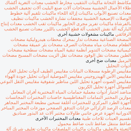
مكاشط الثخانة
ماكينات التثقيب
مخارط الخشب
معدات التغرية
أكشاك
طلاء الأعمال الخشبية
مسحاجات
آلات صنع البليت
آلات تجفيف الخشب
معدات تصنيع الأبواب
ماكينات إزالة اللحاء
ماكينات تلقيم آلية
خطوط
الوصلات الإصبعية الخشبية
مجففات نشارة الخشب
ماكينات تنظيف
بالفرشاة
ماكينات تفريز مجرى الخابور
ماكينات ثقب الخشب
معدات إنتاج
الباركيه
آلة نقش الخشب
آلة قطع الخشب بالليزر
معدات تصنيع الخشب
الرقائقي
ماكينات مشغولات خشبية أخرى
المضخة الصناعية
مضخات تدار بمحرك
محطات هيدروليكية
مضخات
الطعام
مضخات مياه
مضخات الصرف
مضخات بئر عميقة
مضخات
كيميائية
مضخات التدوير
أنظمة تنقية المياه
مضخات سطحية
مضخات
الطين
مضخات نقل الوقود
مضخات نقل الزيت
مضخات المسبح
مضخات
البرميل
معدات ضخ أخرى
أدوات التحليل
مقاييس الرطوبة
مسجلات البيانات
مقاييس الطيف
أدوات تحليل الغاز
مقاييس الأس الهيدروجيني
مقاييس الموصلية
أدوات تحليل جودة الهواء
مقاييس الصوت
أجهزة تحليل اللبن
مناظير شفوفية
مقاييس الثقل النوعي
للسوائل
أجهزة تحليل الكربون
مناضد اختبار
أدوات معملية
حمامات المياه المختبرية
أفران المعامل
موازين المختبر
النمامات المغناطيسية
حاضنات المختبرات
المجانسات
أجهزة الطرد المركزي للمختبرات
أغلفة تسخين
مطبعة المختبر
المجاهر
معدات الرصد الزلزالي
خزانات التدفق الصفحي
موزعات المختبر
المباخر
الدورانية
أجهزة عرض جانبي
طاولات مختبر
آلات عد البذور
صناديق
تقسيم العينات
ثلاجات طبية
معدات المختبرات الأخرى
ضاغط متنقل
ضاغط ثابت
ضاغط محمول
التعبئة والتغليف ماكينات
ماكينات الملصقات
ماكينات تغليف شرنك
آلة