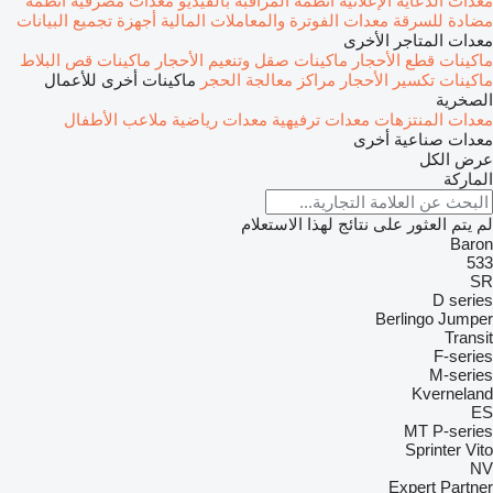
معدات الدعاية الإعلانية
أنظمة المراقبة بالفيديو
معدات مصرفية
أنظمة
مضادة للسرقة
معدات الفوترة والمعاملات المالية
أجهزة تجميع البيانات
معدات المتاجر الأخرى
ماكينات قطع الأحجار
ماكينات صقل وتنعيم الأحجار
ماكينات قص البلاط
ماكينات تكسير الأحجار
مراكز معالجة الحجر
ماكينات أخرى للأعمال
الصخرية
معدات المنتزهات
معدات ترفيهية
معدات رياضية
ملاعب الأطفال
معدات صناعية أخرى
عرض الكل
الماركة
لم يتم العثور على نتائج لهذا الاستعلام
Baron
533
SR
D series
Berlingo
Jumper
Transit
F-series
M-series
Kverneland
ES
MT
P-series
Sprinter
Vito
NV
Expert
Partner