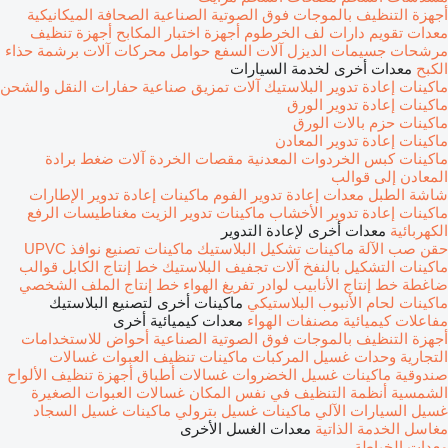
أجهزة التنظيف بالموجات فوق الصوتية الصناعية
الصحافة الميكانيكية
معدات تقويم
دارات لف الخرطوم
أجهزة اختبار المكابح
أجهزة تنظيف
مرشحات جسيمات الديزل
آلات السفع
حوامل محركات
آلات برشمة حذاء
الكبح
معدات أخرى لخدمة السيارات
ماكينات إعادة تدوير البلاستيك
آلات تمزيق صناعية
حفارات النقل والشحن
ماكينات إعادة تدوير الورق
ماكينات حزم بالات الورق
ماكينات إعادة تدوير المعادن
ماكينات كبس الخردوات المعدنية
مقصات الخردة
آلات ضغط برادة
المعادن إلى قوالب
شاشة الطبل
معدات إعادة تدوير الفوم
ماكينات إعادة تدوير الإطارات
ماكينات إعادة تدوير الأخشاب
ماكينات تدوير الزيت
مغناطيسات الرفع
الكهربائية
معدات أخرى لإعادة التدوير
حقن صب الآلة
ماكينات تشكيل البلاستيك
ماكينات تصنيع نوافذ UPVC
ماكينات التشكيل بالنفخ
آلات تجفيف البلاستيك
خط إنتاج الكابل
قوالب
ضاغطة
خط إنتاج الأنابيب
لوادر تفريغ الهواء
خط إنتاج الملف الشخصي
ماكينات لحام الأنبوب البلاستيكي
ماكينات أخرى لتصنيع البلاستيك
مفاعلات كيميائية
مصنفات الهواء
معدات كيميائية أخرى
أجهزة التنظيف بالموجات فوق الصوتية الصناعية
أحواض للاستخدامات
التجارية
وحدات غسيل المركبات
ماكينات تنظيف العبوات
غسالات
صندوقية
ماكينات غسيل الخضروات
غسالات أطباق
أجهزة تنظيف الألواح
الشمسية
أنظمة التنظيف في نفس المكان
غسالات العبوات الصغيرة
غسيل السيارات الآلي
ماكينات غسيل بترولي
ماكينات غسيل السجاد
مغاسل الخدمة الذاتية
معدات الغسل الأخرى
معدات الخياطة