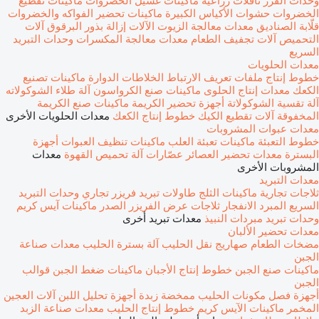
وحدات الفرز
ناقلات زراعية
ماكينات غسيل الخضروات
ماكينات تقطيع
الخضروات
حشوات الأكياس الكبيرة
ماكينات تحضير الفواكه والخضروات
قلّابة الصناديق
معدات معالجة الزيوت
الآلات إزالة بذور البرقوق
آلات
التحميص
آلات تجفيف الطعام
معدات معالجة المكسرات
وحدات التبريد
السريع
معدات الحلويات
خطوط إنتاج ملفات تعريف الارتباط
الخلاطات الدوارة
ماكينات تصنيع
الكعك
معدات إنتاج الحلوى
ماكينات صنع الكرواسون
آلة طلاء الشوكولاته
آلة تقسية الشوكولاتة
أجهزة تحضير الكريمة
ماكينات صنع الكريمة
المخفوقة
آلات تقطيع الكيك
خطوط إنتاج الكعك
معدات الحلويات الأخرى
معدات عبوات المشروبات
خطوط التعبئة
ماكينات تعبئة العلب
ماكينات تنظيف العبوات
أجهزة
البسترة
معدات تحضير العصائر
عصّارات
آلة تحميص القهوة
معدات
المشروبات الأخرى
معدات التبريد
ثلاجات تجارية
ماكينات الثلج
طاولات تبريد
فريزر تجاري
وحدات التبريد
السريع
المبرد الانفجار
ثلاجات عرض
الفريزر الصدر
ماكينات آيس كريم
وحدات تبريد
مبردات النبيذ
معدات تبريد أخرى
معدات تحضير الألبان
مضخات الطعام
صهاريج نقل الحليب
آلة بسترة الحليب
معدات صناعة
الجبن
ماكينات صنع الجبن
خطوط إنتاج الأجبان
ماكينات ضغط الجبن
قوالب
الجبن
أجهزة فصل مكونات الحليب
ممخضة زبدة
أجهزة تحليل اللبن
آلات العجين
المخمر
ماكينات الآيس كريم
خطوط إنتاج الحليب
معدات صناعة الزبد