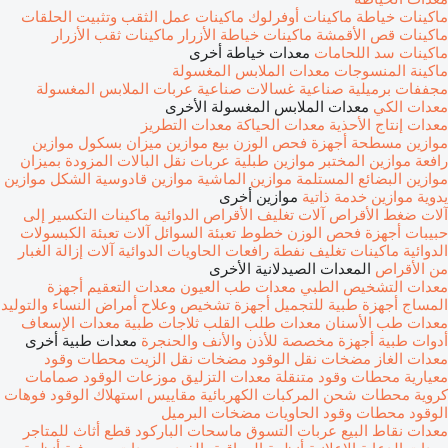
ماكينات خياطة
ماكينات أوفرلوك
ماكينات عمل الثقب وتثبيت الحلقات
ماكينات قص الأقمشة
ماكينات خياطة الأزرار
ماكينات ثقب الأزرار
ماكينات سد اللحامات
معدات خياطة أخرى
ماكينة المنسوجات
معدات الملابس المغسولة
مجففات برميلية صناعية
غسالات صناعية
عربات الملابس المغسولة
معدات الكي
معدات الملابس المغسولة الأخرى
معدات إنتاج الأحذية
معدات الحياكة
معدات التطريز
موازين مسطحة
أجهزة فحص الوزن
بيع موازين
ميزان بسكول
موازين
رافعة
موازين المختبر
موازين طبلية
عربات نقل البالات المزودة بميزان
موازين البضائع المستلمة
موازين الماشية
موازين قادوسية الشكل
موازين
يدوية
موازين خدمة ذاتية
موازين أخرى
آلات ضغط الأقراص
آلات تغليف الأقراص الدوائية
ماكينات التكسير إلى
حبيبات
أجهزة فحص الوزن
خطوط تعبئة السوائل
آلات تعبئة الكبسولات
الدوائية
ماكينات تغليف نفطة
رافعات الحاويات الدوائية
آلات إزالة الغبار
من الأقراص
المعدات الصيدلانية الأخرى
معدات التشخيص الطبي
معدات طب العيون
معدات التعقيم
أجهزة
المساج
أجهزة طبية للتجميل
أجهزة تشخيص وعلاح أمراض النساء والتوليد
معدات طب الأسنان
معدات طلب القلب
ثلاجات طبية
معدات الإسعاف
أدوات طبية
أجهزة مخصصة للأذن والأنف والحنجرة
معدات طبية أخرى
معدات الغاز
مضخات نقل الوقود
مضخات نقل الزيت
محطات وقود
معيارية
محطات وقود متنقلة
معدات التزليق
موزعات الوقود
صمامات
كروية
محطات شحن المركبات الكهربائية
مقاييس استهلاك الوقود
فوهات
الوقود
محطات وقود الحاويات
مضخات البرميل
معدات نقاط البيع
عربات التسوق
ماسحات الباركود
قطع أثاث للمتاجر