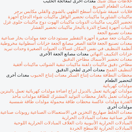
خلاطات ميلك شيك
معدات أخرى لمعالجة الحليب
معدات الطعام السريع
قلايات عميقة
شوايات
أسطح الطهي بالشوي والقلي
مكابس برجر
ماكينات الشاورما
ماكينات تحضير الوافل
ماكينات شواء الدجاج
أجهزة
تحضير الكريب
ماكينات الدونات
ماكينات الهوت دوج
ماكينات حلوى غزل
البنات
أجهزة إنضاج الذرة بالبخار
ماكينات تحضير الفشار
معدات تصنيع الجعة
ماكينات جعة صغيرة
أجهزة التقطير
مستودعات جعة
مولدات بخار صناعية
معدات تصنيع الجعة فائقة الصغر
مصانع الجعة
خزانات أسطوانية مخروطية
أنظمة التنظيف في نفس المكان
غسالات العبوات الصغيرة
وحدات تبريد
خزانات التكييف النهائي
معدات مصانع الجعة الأخرى
معدات تحضير الأسماك
مطاحن الدقيق
مطاحن دقيق
ماكينات دلفنة
ماكينات تنقية الشوائب
ماكينات أفقية
لتنظيف القمح
معدات أخرى لطحن الدقيق
محطات النطافة
معدات إتناج السكر
معدات إنتاج الحبوب
معدات أخرى
لتحضير الطعام
مولدات كهربائية
مولدات كهربائية تعمل بالديزل
ابراج اضاءة
مولدات كهربائية تعمل بالبنزين
مولدات تعمل بالغاز
محطات التوليد المشترك للطاقة
مولدات مأخذ
القدرة
مولدات عاكسة
محطات طاقة محمولة
مولدات طاقة شمسية
مولدات أخرى
معدات الخلط
صهاريج التخزين في الاستعمالات الصناعية
روبوتات صناعية
فلاتر صناعية
معدات المبادلات الحرارية
المبادلات الحرارية الأنبوبية ذات الغلاف
المبادلات الحرارية اللوحية
المبادلات الحرارية للاسطح الخردة