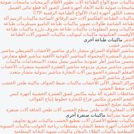
ماكينات صنع ألواح الطباعة
آلات تطوير الأفلام
البرمجيات
ماسحات ضوئية
ماسحات ضوئية ثلاثية الأبعاد
أجهزة فصل الصور
آلة قطع ثنائي الفينيل
متعدد الكلور
أجهزة إعداد الألواح الطباعية الرقمية CTP
ماكينات الطباعة الفلكسو
آلات ختم الرقائق الساخنة
ماكينات الرسم
آلة
طباعة الشاشة
طاولات تصوير
ماكينات طباعة التامبو
مستلزمات طباعة
ماكينات وسم المعلومات
ماكينات طباعة بحروف بارزة
ماكينات طباعة
الأوفست العنكبوتية
ماكينات لينوتايب
ماكينات التصوير
آلات الطباعة
الحفر
ماكينات طباعة أخرى
مناشير خشب
مناشير الطاولة المنزلق
منشار دائري
مناشير الأخشاب الشريطي
مناشير
ميتري
المنشرة المحمولة
المناشير اللوحية الأفقية
مناشير قطع متعارض
محسن
مناشير أطر عمودية
مناشير بنصل متعدد الاستخدامات
ماكينات
تلسين
مناشير ميتري مزدوجة
مناشير القشرة الخشبية
منشرات الأخشاب
المقلم المنشرة
الجمع بين آلات النجارة
مناشير بندولية
منشار متعدد
التمزق
مناشير التمرير
مراكز الشغل الآلي للأخشاب
ماكينات ضبط الحواف
ماكينة طحن الخشب
آلات ضغط الخشب
ضاغطات التغرية
آلة بيليه
مكابس لصق القشرة الخشبية
أجهزة كبس
الفحم الحجري
مكابس فراغ للنجارة
خطوط إنتاج القوالب
ماكينة تجليخ الخشبية
آلات المعايرة
آلات طحن سطح الخشب
آلات طحن الحافة
آلات صنفرة
قرصية بشرائط
ماكينات صنفرة أخرى
ماكينات تقطيع الأغصان
آلات تقطيع الخشب
ماكينات تفريغ تجاويف
الأخشاب
أجهزة شفط النشارة
مقشطات رباعية الجوانب
ماكينات التسوية
السطحية
ماكينات الطلاء بالدهان
ماكينات تسوية الثخانة السطحية