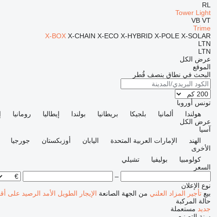
RL
Tower Light
VB
VT
Trime
X-BOX
X-CHAIN
X-ECO
X-HYBRID
X-POLE
X-SOLAR
LTN
LTN
عرض الكل
الموقع
البحث في نطاق بنصف قُطر
تونس
أوروبا
هولندا
ألمانيا
بلجيكا
بريطانيا
بولندا
إيطاليا
رومانيا
إ
عرض الكل
آسيا
الهند
الإمارات العربية المتحدة
اليابان
أوزبكستان
جورجيا
الأخرى
كولومبيا
بوليفيا
تشيلي
السعر
–
نوع الإعلان
بيع
تأجير
المزاد العلني
من الجهة الصانعة
الإيجار الطويل الأمد
الرصيد
على أق
حالة المركبة
جديد
مستعملة
سنة التصنيع