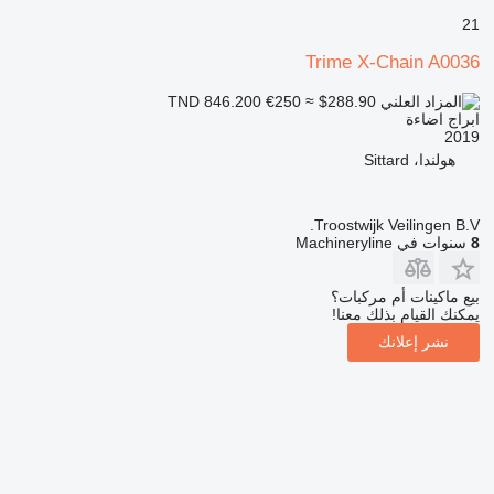
21
Trime X-Chain A0036
€250
≈ $288.90
TND 846.200
ابراج اضاءة
2019
هولندا، Sittard
Troostwijk Veilingen B.V.
8
سنوات في Machineryline
بيع ماكينات أم مركبات؟
يمكنك القيام بذلك معنا!
نشر إعلانك