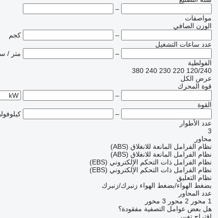
–
مواصفات
الوزن الصافي
–
كجم
عدد ساعات التشغيل
–
متر / س
الفولطية
380
240
230
220
120/240
عرض الكل
قوة المحرك
–
القوة
–
كيلوفولط
عدد الأطوار
3
محاور
نظام الفرامل المانعة للانغلاق (ABS)
نظام الفرامل المانعة للانغلاق (ABS)
نظام الفرامل ذات التحكم الإلكتروني (EBS)
نظام الفرامل ذات التحكم الإلكتروني (EBS)
نظام التعليق
بضغط الهواء/بضغط الهواء
زنبرك/زنبرك
عدد المحاور
1 محور
2 محور
3 محور
هل بعض عوامل التصفية مفقودة؟
اقتراح تغيير