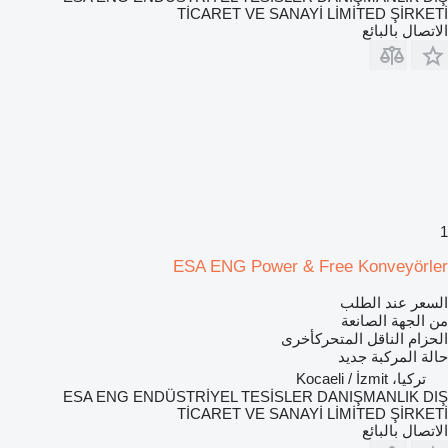
TİCARET VE SANAYİ LİMİTED ŞİRKETİ
الاتصال بالبائع
1
ESA ENG Power & Free Konveyörler
السعر عند الطلب
من الجهة الصانعة
الحزام الناقل المتحركأخرى
حالة المركبة
جديد
تركيا، Kocaeli / İzmit
ESA ENG ENDÜSTRİYEL TESİSLER DANIŞMANLIK DIŞ
TİCARET VE SANAYİ LİMİTED ŞİRKETİ
الاتصال بالبائع