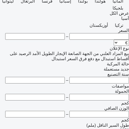
ألمانيا
هولندا
بولندا
إسبانيا
فرنسا
البرتغال
ليتوانيا
بلجيكا
عرض الكل
آسيا
تركيا
أوزبكستان
السعر
–
نوع الإعلان
بيع
المزاد العلني
من الجهة الصانعة
الإيجار الطويل الأمد
الرصيد
على
أقساط
استبدال مع دفع فرق السعر
استبدال
حالة المركبة
جديد
مستعملة
سنة التصنيع
–
مواصفات
الحمولة
–
كجم
الوزن الصافي
–
كجم
طول السير الناقل (ملم)