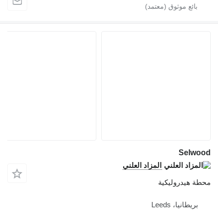
Selw
المزاد العلني
ة هيدروليكية
بريطانيا، Leeds