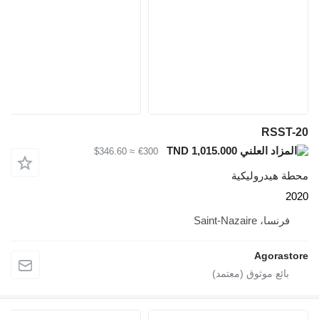
RSST
TND 1,015.000
≈ $346.60
€300
ة هيدروليكية
2
فرنسا، Saint-Nazaire
Agorast