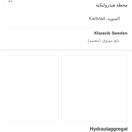
ة هيدروليكية
السويد، Karlstad
Klaravik Swe
Hydraulaggre