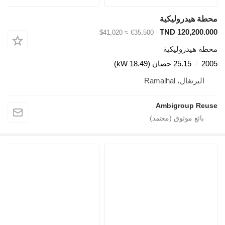
ة هيدروليكية
TND 120,200.
≈ $41,020
€35,500
ة هيدروليكية
2
25.15 حصان (18.49 kW)
البرتغال، Ramalhal
Ambigroup Re