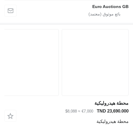
Euro Auctions
ة هيدروليكية
TND 23,690.
≈ $8,088
€7,000
ة هيدروليكية