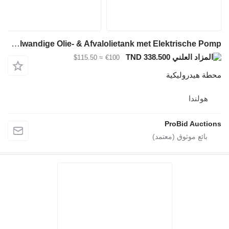
Schütz 700L Dubbelwandige Olie- & Afvalolietank met Elektrische Pomp
TND 338.500
≈ $115.50
€100
ة هيدروليكية
هولندا
ProBid Aucti