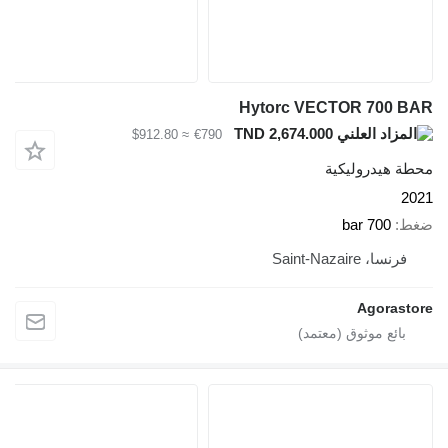
Hytorc VECTOR 700 
TND 2,674.000
≈ $912.80
€790
ة هيدروليكية
2
ط
700 bar
فرنسا، Saint-Nazaire
Agorast