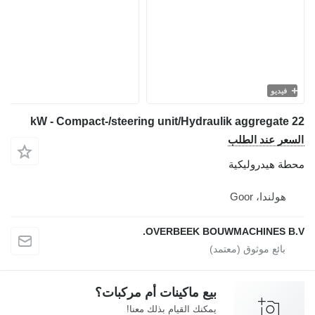
فيديو
عر عند الطلب
ة هيدروليكية
هولندا، Goor
OVERBEEK BOUWMACHINES B
بيع ماكينات أم مركبات؟
يمكنك القيام بذلك معنا!