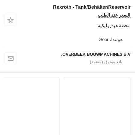
Rexroth - Tank/Behälter/Reserv
عر عند الطلب
ة هيدروليكية
هولندا، Goor
OVERBEEK BOUWMACHINES B