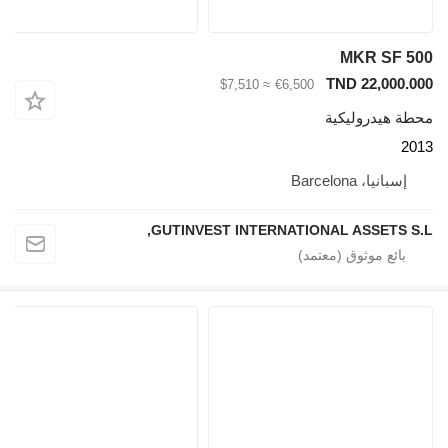
MKR SF 
TND 22,000.
≈ $7,510
€6,500
ة هيدروليكية
2
إسبانيا، Barcelona
GUTINVEST INTERNATIONAL ASSETS S