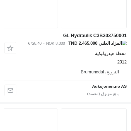
GL Hydraulik C3B303750
TND 2,465.000
≈ €728.40
NOK 8,000
ة هيدروليكية
2
النرويج، Brumunddal
Auksjonen.no