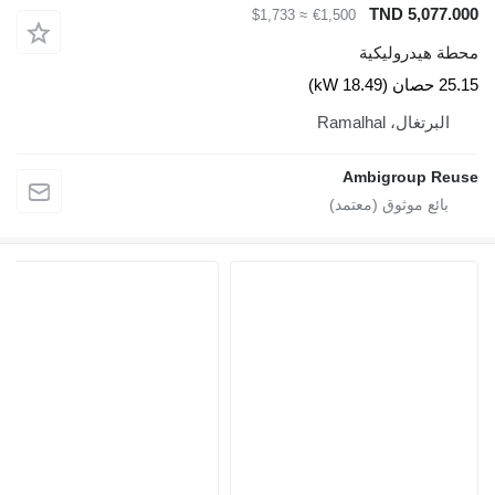
TND 5,077.
≈ $1,733
€1,500
ة هيدروليكية
18.49 kW)
البرتغال، Ramalhal
Ambigroup Re