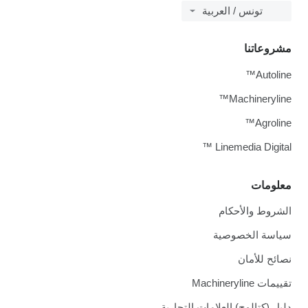
تونس / العربية
روعاتنا
Autolin
Machinerylin
Agrolin
Linemedia Digital
لومات
شروط والأحكام
اسة الخصوصية
ائح للأمان
ات Machineryline
يل (كتالوج) العلامات التجارية