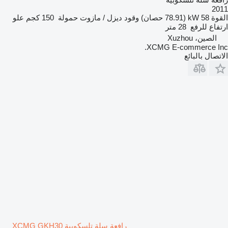
2011
القوة
58 kW (78.91 حصان)
وقود
ديزل / مازوت
حمولة
150 كجم
علو
ارتفاع للرفع
28 متر
الصين، Xuzhou
XCMG E-commerce Inc.
الاتصال بالبائع
رافعة سلة تلسكوبية XCMG GKH30