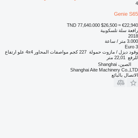
4
Genie S65
TND 77,640.000
$26,500
≈ €22,940
رافعة سلة تلسكوبية
2018
3.000 متر / ساعة
Euro 3
وقود
ديزل / مازوت
حمولة
227 كجم
مواصفات المحاور
4x4
علو ارتفاع
للرفع
22,01 متر
الصين، Shanghai
Shanghai Aite Machinery Co.,LTD
الاتصال بالبائع