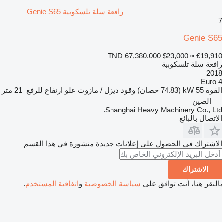
رافعة سلة تلسكوبية Genie S65
7
Genie S65
TND 67,380.000
$23,000
≈ €19,910
رافعة سلة تلسكوبية
2018
Euro 4
القوة
55 kW (74.83 حصان)
وقود
ديزل / مازوت
علو ارتفاع للرفع
21 متر
الصين
Shanghai Heavy Machinery Co., Ltd.
الاتصال بالبائع
الاشتراك في الحصول على إعلانات جديدة منشورة في هذا القسم
الاشتراك
بالنقر هنا، أنت توافق على
سياسة الخصوصية
و
اتفاقية المستخدم
.