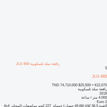
رافعة سلة تلسكوبية JLG 660
5
JLG 660
TND 74,710.000
$25,500
≈ €22,070
رافعة سلة تلسكوبية
2016
4.000 متر / ساعة
Euro 2
القوة
36.5 kW (49.66 حصان)
حمولة
227 كجم
مواصفات المحاور
4x4