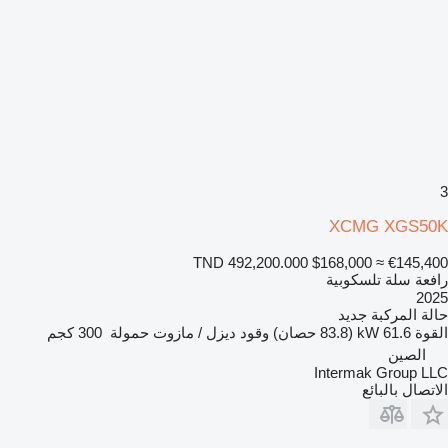
3
XCMG XGS50K
TND 492,200.000
$168,000
≈ €145,400
رافعة سلة تلسكوبية
2025
حالة المركبة
جديد
القوة
61.6 kW (83.8 حصان)
وقود
ديزل / مازوت
حمولة
300 كجم
الصين
Intermak Group LLC
الاتصال بالبائع