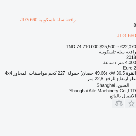
رافعة سلة تلسكوبية JLG 660
8
JLG 660
TND 74,710.000
$25,500
≈ €22,070
رافعة سلة تلسكوبية
2018
4.000 متر / ساعة
Euro 2
القوة
36.5 kW (49.66 حصان)
حمولة
227 كجم
مواصفات المحاور
4x4
علو ارتفاع للرفع
22,8 متر
الصين، Shanghai
Shanghai Aite Machinery Co.,LTD
الاتصال بالبائع