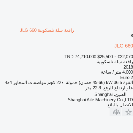
رافعة سلة تلسكوبية JLG 660
8
JLG 660
TND 74,710.000
$25,500
≈ €22,070
رافعة سلة تلسكوبية
2018
4.000 متر / ساعة
Euro 2
القوة
36.5 kW (49.66 حصان)
حمولة
227 كجم
مواصفات المحاور
4x4
علو ارتفاع للرفع
22,8 متر
الصين، Shanghai
Shanghai Aite Machinery Co.,LTD
الاتصال بالبائع