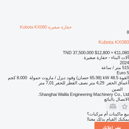
حفارة صغيرة Kubota KX080
8
Kubota KX080
TND 37,500.000
$12,800
≈ €11,080
آلات البناء - حفارة صغيرة
2024
515 متر / ساعة
Euro 5
القوة
48.5 kW (65.98 حصان)
وقود
ديزل / مازوت
حمولة
8.000 كجم
أعماق الحفر
4,29 متر
نصف القطر للحفر
7,01 متر
الصين
Shanghai Walila Engineering Machinery Co., Ltd.
الاتصال بالبائع
بيع ماكينات أم مركبات؟
يمكنك القيام بذلك معنا!
نشر إعلانك