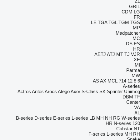
ZL
GRIL
CDM
LG
FR
LE
TGA
TGL
TGM
TGS
MP
Madpatcher
MC
DS
ES
HR
AETJ
ATJ
MT
TJ
VJR
XE
MI
Parma
MW
AS
AX
MCL
714
12
8
6
A-series
Actros
Antos
Arocs
Atego
Axor
S-Class
SK
Sprinter
Unimog
DBM
TF
Canter
VA
AL
B-series
D-series
E-series
L-series
LB
MH
NH
RG
W-series
HR
N-series
120
Cabstar
NT
F-series
L-series
MH
RH
Snake