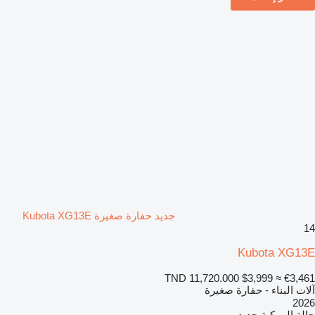
جديد حفارة صغيرة Kubota XG13E
14
Kubota XG13E
TND 11,720.000
$3,999
≈ €3,461
آلات البناء - حفارة صغيرة
2026
حالة المركبة
جديد