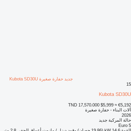
جديد حفارة صغيرة Kubota SD30U
15
Kubota SD30U
TND 17,570.000
$5,999
≈ €5,192
آلات البناء - حفارة صغيرة
2026
حالة المركبة
جديد
Euro 5
القوة
14.6 kW (19.86 حصان)
وقود
ديزل / مازوت
أعماق الحفر
2,8 متر