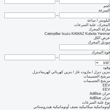
–
كجم
السرعة
–
كيلومتر / ساعة
المحرك، علبة السرعات
ماركة المحرك
Caterpillar
Isuzu
KAMAZ
Kubota
Yanmar
عرض الكل
موديل المحرك
قوة المحرك
–
وقود
بنزين
ديزل / مازوت
غاز / بنزين
كهربائي
كهربية/ديزل
مرشح الجسيمات
مرشح الجسيمات
EEV
EEV
خزان AdBlue
خزان AdBlue
نوع علبة السرعات
أوتوماتيكية
ميكانيكية
نصف أوتوماتيكية
هيدروستاتي