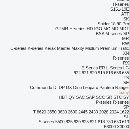
H-series
S151-19E
ATT
SK
Spider 18.90 Pro
GTMR
H-series
HD
IGO
MC
MD
MDT
BSA
M-series
SP
MR
RW
C-series
K-series
Kerax
Master
Maxity
Midlum
Premium
Trafic
XN
R-series
RX
E-Series
ER
L-Series
LG
922
921
920
919
816
656
655
TS
SE
Commando
DI
DP
DX
Dino
Leopard
Pantera
Ranger
Sany
HBT
QY
SAC
SAP
SCC
SR
STC
SY
P-series
R-series
SP
8620 T
3650
3630
2630
2445
2430
2028
2024
1622
SL
S series
5500
835
830
825
821
818
730
630
613
F3000
X3000