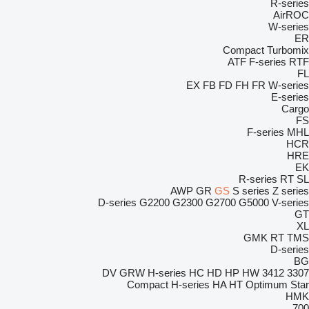
R-series
AirROC
W-series
ER
Compact
Turbomix
ATF
F-series
RTF
FL
EX
FB
FD
FH
FR
W-series
E-series
Cargo
FS
F-series
MHL
HCR
HRE
EK
R-series
RT
SL
AWP
GR
GS
S series
Z series
D-series
G2200
G2300
G2700
G5000
V-series
GT
XL
GMK
RT
TMS
D-series
BG
DV
GRW
H-series
HC
HD
HP
HW
3412
3307
Compact
H-series
HA
HT
Optimum
Star
HMK
700