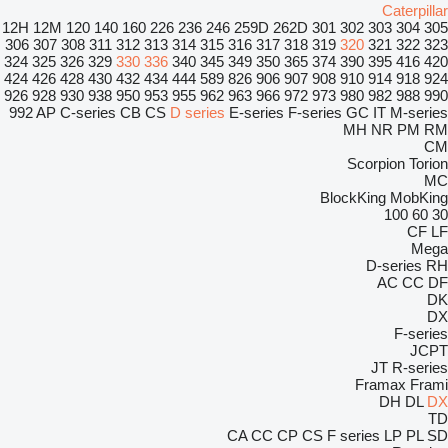
Caterpillar
12H
12M
120
140
160
226
236
246
259D
262D
301
302
303
304
305
306
307
308
311
312
313
314
315
316
317
318
319
320
321
322
323
324
325
326
329
330
336
340
345
349
350
365
374
390
395
416
420
424
426
428
430
432
434
444
589
826
906
907
908
910
914
918
924
926
928
930
938
950
953
955
962
963
966
972
973
980
982
988
990
992
AP
C-series
CB
CS
D series
E-series
F-series
GC
IT
M-series
MH
NR
PM
RM
CM
Scorpion
Torion
MC
BlockKing
MobKing
100
60
30
CF
LF
Mega
D-series
RH
AC
CC
DF
DK
DX
F-series
JCPT
JT
R-series
Framax
Frami
DH
DL
DX
TD
CA
CC
CP
CS
F series
LP
PL
SD