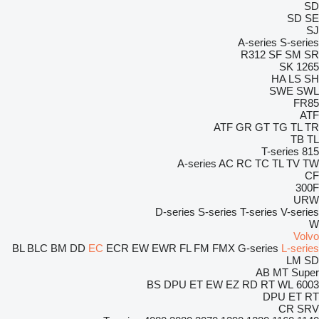
SD
SD
SE
SJ
A-series
S-series
R312
SF
SM
SR
SK
1265
HA
LS
SH
SWE
SWL
FR85
ATF
ATF
GR
GT
TG
TL
TR
TB
TL
T-series
815
A-series
AC
RC
TC
TL
TV
TW
CF
300F
URW
D-series
S-series
T-series
V-series
W
Volvo
BL
BLC
BM
DD
EC
ECR
EW
EWR
FL
FM
FMX
G-series
L-series
LM
SD
AB
MT
Super
BS
DPU
ET
EW
EZ
RD
RT
WL
6003
DPU
ET
RT
CR
SRV