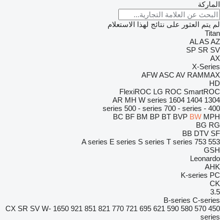
الماركة
لم يتم العثور على نتائج لهذا الاستعلام
Titan
AL
AS
AZ
SP
SR
SV
AX
X-Series
AFW
ASC
AV
RAMMAX
HD
FlexiROC
LG
ROC
SmartROC
AR
MH
W series
1604
1404
1304
500 - series
700 - series
400 - series
BC
BF
BM
BP
BT
BVP
BW
MPH
BG
RG
BB
DTV
SF
A series
E series
S series
T series
753
553
GSH
Leonardo
AHK
K-series
PC
CK
3.5
B-series
C-series
CX
SR
SV
W-
1650
921
851
821
770
721
695
621
590
580
570
450
series