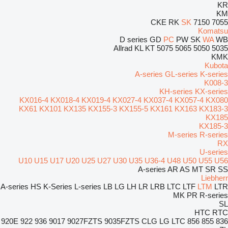
KR
KM
CKE
RK
SK
7150
7055
Komatsu
D series
GD
PC
PW
SK
WA
WB
Allrad
KL
KT
5075
5065
5050
5035
KMK
Kubota
A-series
GL-series
K-series
K008-3
KH-series
KX-series
KX016-4
KX018-4
KX019-4
KX027-4
KX037-4
KX057-4
KX080
KX61
KX101
KX135
KX155-3
KX155-5
KX161
KX163
KX183-3
KX185
KX185-3
M-series
R-series
RX
U-series
U10
U15
U17
U20
U25
U27
U30
U35
U36-4
U48
U50
U55
U56
A-series
AR
AS
MT
SR
SS
Liebherr
A-series
HS
K-Series
L-series
LB
LG
LH
LR
LRB
LTC
LTF
LTM
LTR
MK
PR
R-series
SL
HTC
RTC
920E
922
936
9017
9027FZTS
9035FZTS
CLG
LG
LTC
856
855
836