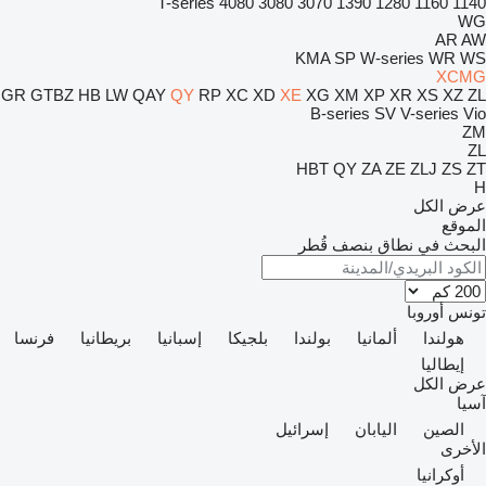
T-series
4080
3080
3070
1390
1280
1160
1140
WG
AR
AW
KMA
SP
W-series
WR
WS
XCMG
GR
GTBZ
HB
LW
QAY
QY
RP
XC
XD
XE
XG
XM
XP
XR
XS
XZ
ZL
B-series
SV
V-series
Vio
ZM
ZL
HBT
QY
ZA
ZE
ZLJ
ZS
ZT
H
عرض الكل
الموقع
البحث في نطاق بنصف قُطر
تونس
أوروبا
هولندا
ألمانيا
بولندا
بلجيكا
إسبانيا
بريطانيا
فرنسا
إيطاليا
عرض الكل
آسيا
الصين
اليابان
إسرائيل
الأخرى
أوكرانيا