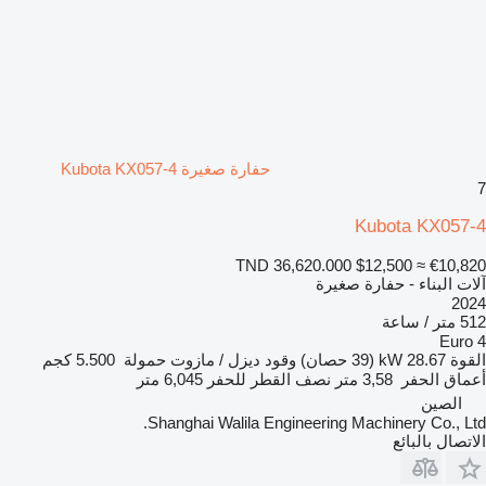
حفارة صغيرة Kubota KX057-4
7
Kubota KX057-4
TND 36,620.000
$12,500
≈ €10,820
آلات البناء - حفارة صغيرة
2024
512 متر / ساعة
Euro 4
القوة
28.67 kW (39 حصان)
وقود
ديزل / مازوت
حمولة
5.500 كجم
أعماق الحفر
3,58 متر
نصف القطر للحفر
6,045 متر
الصين
Shanghai Walila Engineering Machinery Co., Ltd.
الاتصال بالبائع