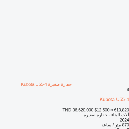
حفارة صغيرة Kubota U55-4
9
Kubota U55-4
TND 36,620.000
$12,500
≈ €10,820
آلات البناء - حفارة صغيرة
2024
870 متر / ساعة