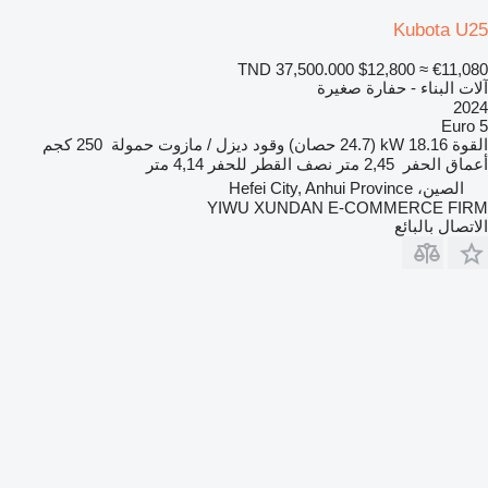
Kubota U25
TND 37,500.000
$12,800
≈ €11,080
آلات البناء - حفارة صغيرة
2024
Euro 5
القوة
18.16 kW (24.7 حصان)
وقود
ديزل / مازوت
حمولة
250 كجم
أعماق الحفر
2,45 متر
نصف القطر للحفر
4,14 متر
الصين، Hefei City, Anhui Province
YIWU XUNDAN E-COMMERCE FIRM
الاتصال بالبائع