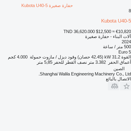
حفارة صغيرة Kubota U40-5
8
Kubota U40-5
TND 36,620.000
$12,500
≈ €10,820
آلات البناء - حفارة صغيرة
2024
500 متر / ساعة
Euro 5
القوة
31.2 kW (42.45 حصان)
وقود
ديزل / مازوت
حمولة
4.000 كجم
أعماق الحفر
3.382 متر
نصف القطر للحفر
5,85 متر
الصين
Shanghai Walila Engineering Machinery Co., Ltd.
الاتصال بالبائع