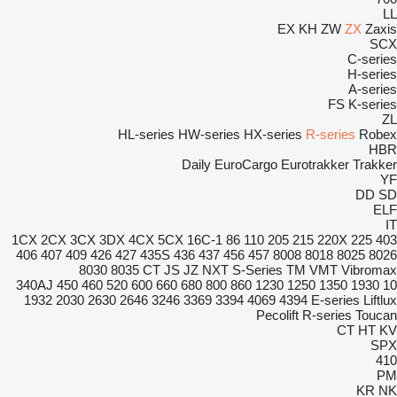
LL
EX
KH
ZW
ZX
Zaxis
SCX
C-series
H-series
A-series
FS
K-series
ZL
HL-series
HW-series
HX-series
R-series
Robex
HBR
Daily
EuroCargo
Eurotrakker
Trakker
YF
DD
SD
ELF
IT
1CX
2CX
3CX
3DX
4CX
5CX
16C-1
86
110
205
215
220X
225
403
406
407
409
426
427
435S
436
437
456
457
8008
8018
8025
8026
8030
8035
CT
JS
JZ
NXT
S-Series
TM
VMT
Vibromax
340AJ
450
460
520
600
660
680
800
860
1230
1250
1350
1930
10
1932
2030
2630
2646
3246
3369
3394
4069
4394
E-series
Liftlux
Pecolift
R-series
Toucan
CT
HT
KV
SPX
410
PM
KR
NK