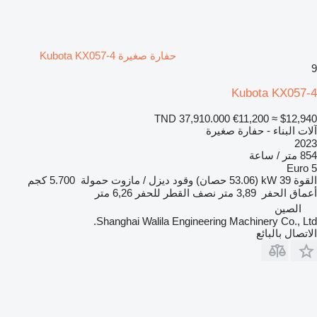
حفارة صغيرة Kubota KX057-4
9
Kubota KX057-4
TND 37,910.000
€11,200
≈ $12,940
آلات البناء - حفارة صغيرة
2023
854 متر / ساعة
Euro 5
القوة
39 kW (53.06 حصان)
وقود
ديزل / مازوت
حمولة
5.700 كجم
أعماق الحفر
3,89 متر
نصف القطر للحفر
6,26 متر
الصين
Shanghai Walila Engineering Machinery Co., Ltd.
الاتصال بالبائع