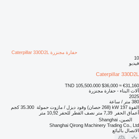
حفارة مجنزرة Caterpillar 330D2L
10
فيديو
Caterpillar 330D2L
TND 105,500.000
$36,000
≈ €31,160
آلات البناء - حفارة مجنزرة
2025
380 متر / ساعة
القوة
197 kW (268 حصان)
وقود
ديزل / مازوت
حمولة
35.300 كجم
أعماق الحفر
7,39 متر
نصف القطر للحفر
10,92 متر
الصين، Shanghai
Shanghai Qirong Machinery Trading Co., Ltd
الاتصال بالبائع