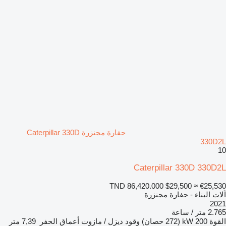
حفارة مجنزرة Caterpillar 330D
330D2L
10
Caterpillar 330D 330D2L
TND 86,420.000
$29,500
≈ €25,530
آلات البناء - حفارة مجنزرة
2021
2.765 متر / ساعة
القوة
200 kW (272 حصان)
وقود
ديزل / مازوت
أعماق الحفر
7,39 متر