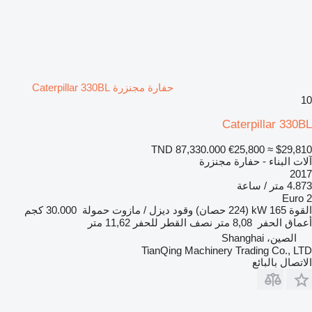
حفارة مجنزرة Caterpillar 330BL
10
Caterpillar 330BL
TND 87,330.000
€25,800
≈ $29,810
آلات البناء - حفارة مجنزرة
2017
4.873 متر / ساعة
Euro 2
القوة
165 kW (224 حصان)
وقود
ديزل / مازوت
حمولة
30.000 كجم
أعماق الحفر
8,08 متر
نصف القطر للحفر
11,62 متر
الصين، Shanghai
TianQing Machinery Trading Co., LTD
الاتصال بالبائع