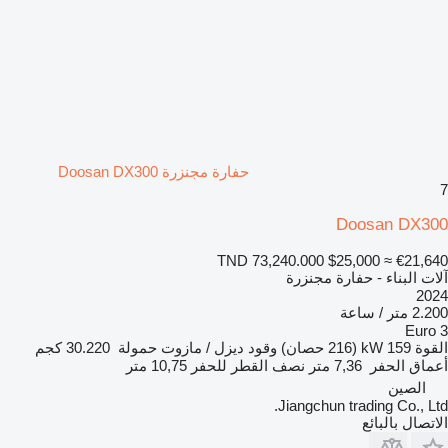
حفارة مجنزرة Doosan DX300
7
Doosan DX300
TND 73,240.000
$25,000
≈ €21,640
آلات البناء - حفارة مجنزرة
2024
2.200 متر / ساعة
Euro 3
القوة
159 kW (216 حصان)
وقود
ديزل / مازوت
حمولة
30.220 كجم
أعماق الحفر
7,36 متر
نصف القطر للحفر
10,75 متر
الصين
Jiangchun trading Co., Ltd.
الاتصال بالبائع