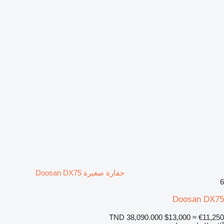
حفارة صغيرة Doosan DX75
6
Doosan DX75
TND 38,090.000
$13,000
≈ €11,250