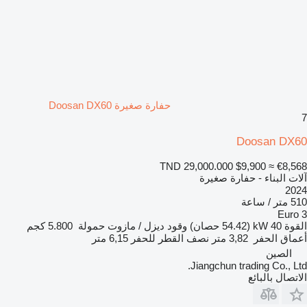
حفارة صغيرة Doosan DX60
7
Doosan DX60
TND 29,000.000
$9,900
≈ €8,568
آلات البناء - حفارة صغيرة
2024
510 متر / ساعة
Euro 3
القوة
40 kW (54.42 حصان)
وقود
ديزل / مازوت
حمولة
5.800 كجم
أعماق الحفر
3,82 متر
نصف القطر للحفر
6,15 متر
الصين
Jiangchun trading Co., Ltd.
الاتصال بالبائع