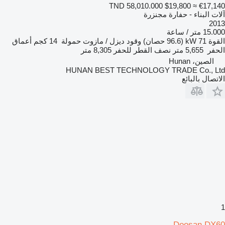
TND 58,010.000
$19,800
≈ €17,140
آلات البناء - حفارة مجنزرة
2013
15.000 متر / ساعة
القوة
71 kW (96.6 حصان)
وقود
ديزل / مازوت
حمولة
14 كجم
أعماق
الحفر
5,655 متر
نصف القطر للحفر
8,305 متر
الصين، Hunan
HUNAN BEST TECHNOLOGY TRADE Co., Ltd
الاتصال بالبائع
1
Doosan DX60