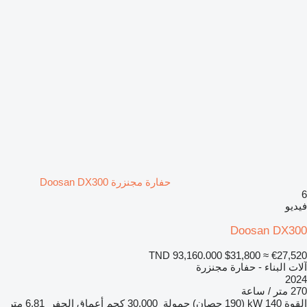
حفارة مجنزرة Doosan DX300
6
فيديو
Doosan DX300
TND 93,160.000
$31,800
≈ €27,520
آلات البناء - حفارة مجنزرة
2024
270 متر / ساعة
القوة
140 kW (190 حصان)
حمولة
30.000 كجم
أعماق الحفر
6,81 متر