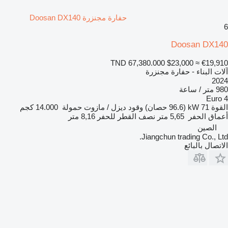
حفارة مجنزرة Doosan DX140
6
Doosan DX140
TND 67,380.000
$23,000
≈ €19,910
آلات البناء - حفارة مجنزرة
2024
980 متر / ساعة
Euro 4
القوة
71 kW (96.6 حصان)
وقود
ديزل / مازوت
حمولة
14.000 كجم
أعماق الحفر
5,65 متر
نصف القطر للحفر
8,16 متر
الصين
Jiangchun trading Co., Ltd.
الاتصال بالبائع