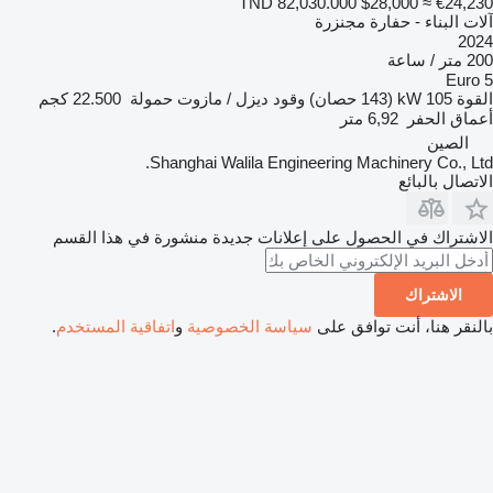
TND 82,030.000
$28,000
≈ €24,230
آلات البناء - حفارة مجنزرة
2024
200 متر / ساعة
Euro 5
القوة
105 kW (143 حصان)
وقود
ديزل / مازوت
حمولة
22.500 كجم
أعماق الحفر
6,92 متر
الصين
Shanghai Walila Engineering Machinery Co., Ltd.
الاتصال بالبائع
الاشتراك في الحصول على إعلانات جديدة منشورة في هذا القسم
الاشتراك
بالنقر هنا، أنت توافق على
سياسة الخصوصية
و
اتفاقية المستخدم
.