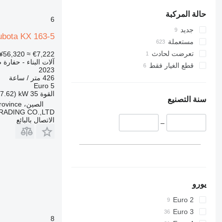
345
349
حالة المركبة
6
350
جديد
ubota KX 163-5
365
مستعملة
374
تعرضت لحادث
¥56,320
≈ €7,222
390
آلات البناء - حفارة 
قطع الغيار فقط
2023
395
426 متر / ساعة
416
Euro 5
القوة
35 kW (47.62 حصان)
420
سنة التصنيع
الصين، Anyang City, Henan province
424
RADING CO.,LTD
الاتصال بالبائع
426
–
428
430
432
434
444
يورو
589
Euro 2
826
Euro 3
906
8