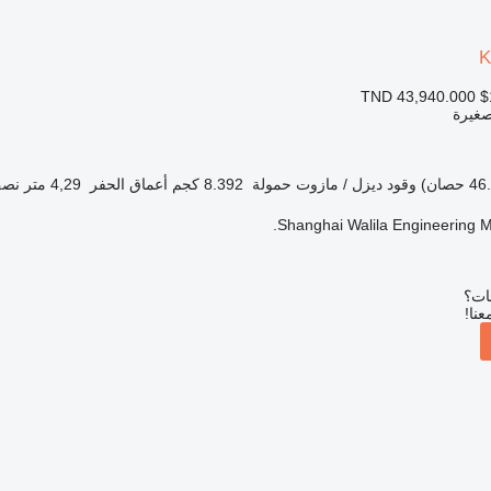
K
TND 43,940.000
$
صغيرة
وقود
ديزل / مازوت
حمولة
8.392 كجم
أعماق الحفر
4,29 متر
نصف
Shanghai Walila Engineering Ma
بات؟
عنا!