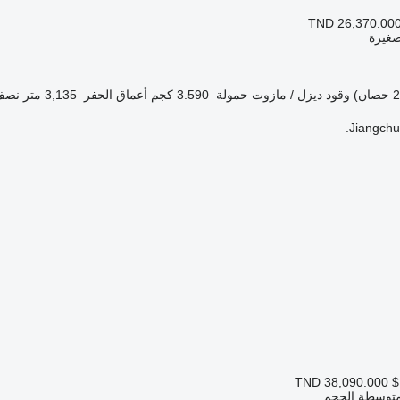
TND 26,370.00
صغيرة
وقود
ديزل / مازوت
حمولة
3.590 كجم
أعماق الحفر
3,135 متر
نصف 
Jiangchun
TND 38,090.000
$
ة متوسطة الحجم