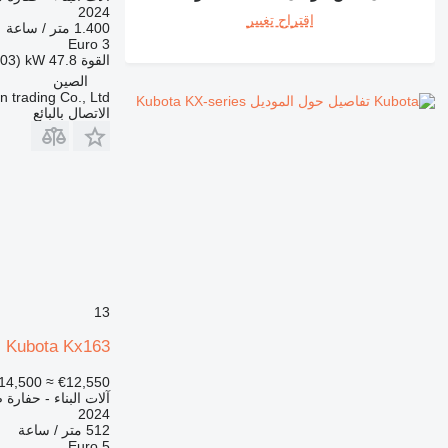
2024
اقتراح تغيير
1.400 متر / ساعة
Euro 3
القوة
47.8 kW (65.03 حصان)
الصين
 trading Co., Ltd.
تفاصيل حول الموديل Kubota KX-series
الاتصال بالبائع
13
Kubota Kx163
14,500
≈ €12,550
آلات البناء - حفارة 
2024
512 متر / ساعة
Euro 5