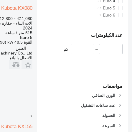
Euro 4
907
Kubota KX080
Euro 5
908
Euro 6
910
12,800
≈ €11,080
آلات البناء - حفارة 
914
2024
918
515 متر / ساعة
عدد الكيلومترات
Euro 5
924
القوة
48.5 kW (65.98 حصان)
926
الصين
–
كم
928
chinery Co., Ltd.
الاتصال بالبائع
930
931
938
950
مواصفات
953
955
الوزن الصافي
962
عدد ساعات التشغيل
963
الحمولة
7
966
972
السرعة
Kubota KX155
973