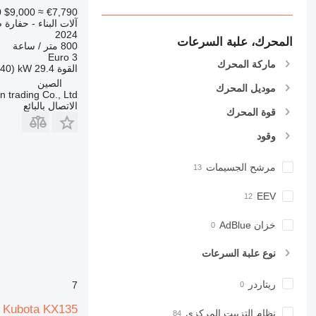
0
$9,000
≈ €7,790
980
آلات البناء - حفارة 
982
2024
المحرك، علبة السرعات
800 متر / ساعة
988
Euro 3
ماركة المحرك
990
القوة
29.4 kW (40 حصان)
992
الصين
موديل المحرك
 trading Co., Ltd.
AP
الاتصال بالبائع
قوة المحرك
C-series
CB
وقود
CS
D series
مرشح الجسيمات
E-series
EEV
F-series
GC
خزان AdBlue
IT
M-series
نوع علبة السرعات
MH
ريتاردر
NR
7
PM
Kubota KX135
نظام التزييت المركزي