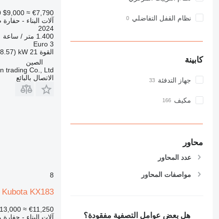
RM
0
$9,000
≈ €7,790
V-series
نظام القفل التفاضلي
آلات البناء - حفارة 
2024
1.400 متر / ساعة
Euro 3
القوة
21 kW (28.57 حصان)
كابينة
الصين
 trading Co., Ltd.
الاتصال بالبائع
جهاز التدفئة
مكيف
محاور
عدد المحاور
مواصفات المحاور
8
Kubota KX183
13,000
≈ €11,250
هل بعض عوامل التصفية مفقودة؟
آلات البناء - حفار