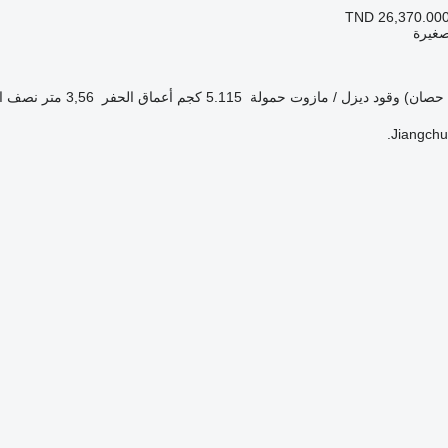
TND 26,370.00
صغيرة
وقود
ديزل / مازوت
حمولة
5.115 كجم
أعماق الحفر
3,56 متر
نصف ال
Jiangchun