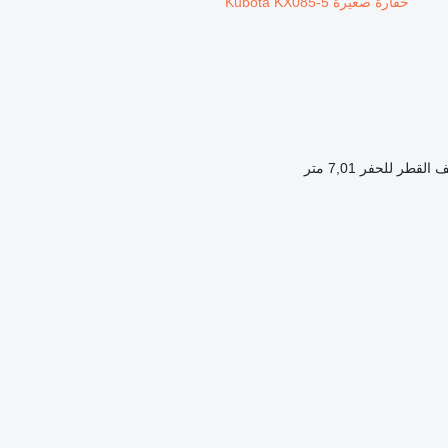
حفارة صغيرة Kubota KX085-5
 القطر للحفر
7,01 متر