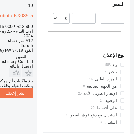
السعر
10
بريطانيا
KX185
U55
3394
313
436
XS
إسبانيا
KX185-3
U56
4069
314
437
XZ
ubota KX085-5
–
فرنسا
4394
315
456
ZL
15,000
≈ €12,980
ليتوانيا
E-series
316
457
آلات البناء - حفارة 
عرض الكل
Liftlux
8008
317
2024
512 متر / ساعة
Pecolift
8018
318
Euro 5
R-series
8025
319
القوة
34.18 kW (46.5 حصان)
نوع الإعلان
Toucan
8026
320
الصين
chinery Co., Ltd.
8030
321
بيع
الاتصال بالبائع
8035
322
تأجير
323
CT
المزاد العلني
بيع ماكينات أم مرك
324
JS
يمكنك القيام بذلك م
من الجهة الصانعة
325
JZ
نشر إعلانك
الإيجار الطويل الأمد
NXT
326
الرصيد
S-Series
329
على أقساط
330
TM
استبدال مع دفع فرق السعر
VMT
336
استبدال
Vibromax
340