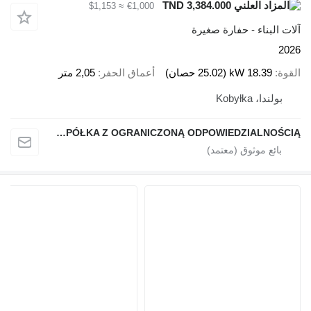
TND 3,384.000
≈ $1,153
€1,000
آلات البناء - حفارة صغيرة
2026
القوة
18.39 kW (25.02 حصان)
أعماق الحفر
2,05 متر
بولندا، Kobyłka
APU SPÓŁKA Z OGRANICZONĄ ODPOWIEDZIALNOŚCIĄ