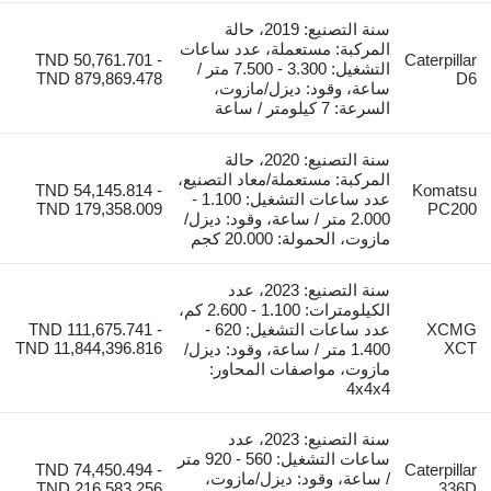
سنة التصنيع: 2019، حالة
المركبة: مستعملة، عدد ساعات
TND 50,761.701 -
Caterpillar
التشغيل: 3.300 - 7.500 متر /
TND 879,869.478
D6
ساعة، وقود: ديزل/مازوت،
السرعة: 7 كيلومتر / ساعة
سنة التصنيع: 2020، حالة
المركبة: مستعملة/معاد التصنيع،
TND 54,145.814 -
Komatsu
عدد ساعات التشغيل: 1.100 -
TND 179,358.009
PC200
2.000 متر / ساعة، وقود: ديزل/
مازوت، الحمولة: 20.000 كجم
سنة التصنيع: 2023، عدد
الكيلومترات: 1.100 - 2.600 كم،
XCMG
عدد ساعات التشغيل: 620 -
TND 111,675.741 -
TND 11,844,396.816
XCT
1.400 متر / ساعة، وقود: ديزل/
مازوت، مواصفات المحاور:
4x4x4
سنة التصنيع: 2023، عدد
ساعات التشغيل: 560 - 920 متر
TND 74,450.494 -
Caterpillar
/ ساعة، وقود: ديزل/مازوت،
TND 216,583.256
336D