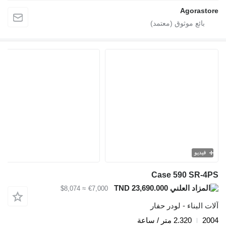
Agorastore
فيديو
Case 590 SR-4PS
TND 23,690.000
≈ $8,074
€7,000
آلات البناء - لودر حفار
2004
2.320 متر / ساعة