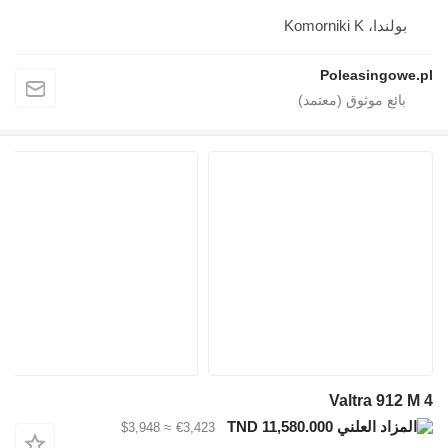
بولندا، Komorniki K
Poleasingowe.pl
Valtra 912 M 4
TND 11,580.000
≈ $3,948
€3,423