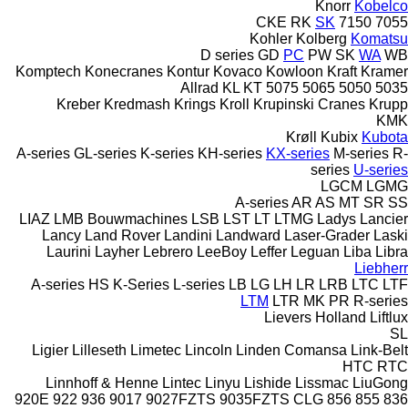
Knorr
Kobelco
CKE
RK
SK
7150
7055
Kohler
Kolberg
Komatsu
D series
GD
PC
PW
SK
WA
WB
Komptech
Konecranes
Kontur
Kovaco
Kowloon
Kraft
Kramer
Allrad
KL
KT
5075
5065
5050
5035
Kreber
Kredmash
Krings
Kroll
Krupinski Cranes
Krupp
KMK
Krøll
Kubix
Kubota
A-series
GL-series
K-series
KH-series
KX-series
M-series
R-
series
U-series
LGCM
LGMG
A-series
AR
AS
MT
SR
SS
LIAZ
LMB Bouwmachines
LSB
LST
LT
LTMG
Ladys
Lancier
Lancy
Land Rover
Landini
Landward
Laser-Grader
Laski
Laurini
Layher
Lebrero
LeeBoy
Leffer
Leguan
Liba
Libra
Liebherr
A-series
HS
K-Series
L-series
LB
LG
LH
LR
LRB
LTC
LTF
LTM
LTR
MK
PR
R-series
Lievers Holland
Liftlux
SL
Ligier
Lilleseth
Limetec
Lincoln
Linden Comansa
Link-Belt
HTC
RTC
Linnhoff & Henne
Lintec
Linyu
Lishide
Lissmac
LiuGong
920E
922
936
9017
9027FZTS
9035FZTS
CLG
856
855
836