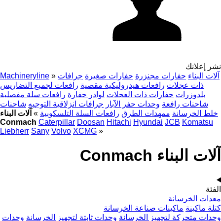
نشر إعلانك
آلات البناء
حفارات مجنزرة
حفارات صغيرة
جرافات
»
Machineryline
ذات عجلات
رافعات هيدروليكية مقصية
رافعات لجميع التضاريس
بلدوزرات
حفارات ذات العجلات
لوادر حفارة
رافعات سلة مفصلية
شاحنات رافعة
وحدات حفر الآبار
جرافات انزلاقية التوجيه
شاحنات
خلط الخرسانة
ممهدات الطرق
رافعات السلة التلسكوبية
»
آلات البناء
Conmach
Caterpillar
Doosan
Hitachi
Hyundai
JCB
Komatsu
Liebherr
Sany
Volvo
XCMG
»
آلات البناء Conmach
الفئة
معدات الخرسانة
كتلة ماكينة
ماكينات صناعة الخرسانة
وحدات متحركة لتجهيز الخرسانة
وحدات ثابتة لتجهيز الخرسانة
وحدات