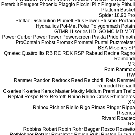
Peterbilt
Peugeot
Phoenix
Piaggio
Piccini
Pilz
Pinguely
Pitbull
Platform Basket
Spider 18.90 Pro
Plettac Distribution
Plumett
Plus Power
Plusmix
Poclain
Hydraulics
Pol-Met
Polar
Polygonmach
Potain
GTMR
H-series
HD
IGO
MC
MD
MDT
Power Curber
Power Tower
Powerscreen
Prakla
Pride
Prinoth
ProContain
Probst
Promax
Prometal
Puntel
Putzmeister
BSA
M-series
SP
Qmatec
Quattrolifts
RB
RC
RDK
RSP
Rabaud
Racine
Ragno
Raimondi
MR
Ram
Rammax
RW
Rammer
Randon
Redrock
Reed
Reichdrill
Reis
Remmel
Remodul
Renault
C-series
K-series
Kerax
Master
Maxity
Midlum
Premium
Trafic
Reptail
Respo
Rex
Rexroth
Rhino
Rhino-Cross
Rhinoceros
XN
Rhinox
Richier
Riello
Rigo
Rimas
Ringer
Rippa
R-series
Rivard
Roadtec
RX
Robbins
Robert
Robin
Rohr Bagger
Rosco
Rossetto
Rothlehner
Rotzler
Royalmac
Royen
Rubi
Ruston Bucyrus