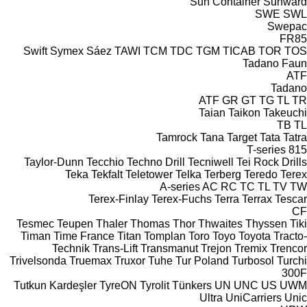
Sun Container
Sunward
SWE
SWL
Swepac
FR85
Swift
Symex
Sáez
TAWI
TCM
TDC
TGM
TICAB
TOR
TOS
Tadano Faun
ATF
Tadano
ATF
GR
GT
TG
TL
TR
Taian
Taikon
Takeuchi
TB
TL
Tamrock
Tana
Target
Tata
Tatra
T-series
815
Taylor-Dunn
Tecchio
Techno Drill
Tecniwell
Tei Rock Drills
Teka
Tekfalt
Teletower
Telka
Terberg
Teredo
Terex
A-series
AC
RC
TC
TL
TV
TW
Terex-Finlay
Terex-Fuchs
Terra
Terrax
Tescar
CF
Tesmec
Teupen
Thaler
Thomas
Thor
Thwaites
Thyssen
Tiki
Timan
Time France
Titan
Tomplan
Toro
Toyo
Toyota
Tracto-
Technik
Trans-Lift
Transmanut
Trejon
Tremix
Trencor
Trivelsonda
Truemax
Truxor
Tuhe
Tur Poland
Turbosol
Turchi
300F
Tutkun Kardeşler
TyreON
Tyrolit
Tünkers
UN
UNC
US
UWM
Ultra
UniCarriers
Unic