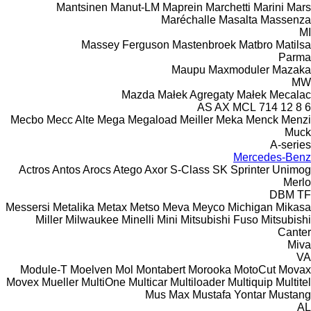
Mantsinen
Manut-LM
Maprein
Marchetti
Marini
Mars
Maréchalle
Masalta
Massenza
MI
Massey Ferguson
Mastenbroek
Matbro
Matilsa
Parma
Maupu
Maxmoduler
Mazaka
MW
Mazda
Małek Agregaty
Małek
Mecalac
AS
AX
MCL
714
12
8
6
Mecbo
Mecc Alte
Mega
Megaload
Meiller
Meka
Menck
Menzi
Muck
A-series
Mercedes-Benz
Actros
Antos
Arocs
Atego
Axor
S-Class
SK
Sprinter
Unimog
Merlo
DBM
TF
Messersi
Metalika
Metax
Metso
Meva
Meyco
Michigan
Mikasa
Miller
Milwaukee
Minelli
Mini
Mitsubishi Fuso
Mitsubishi
Canter
Miva
VA
Module-T
Moelven
Mol
Montabert
Morooka
MotoCut
Movax
Movex
Mueller
MultiOne
Multicar
Multiloader
Multiquip
Multitel
Mus Max
Mustafa Yontar
Mustang
AL