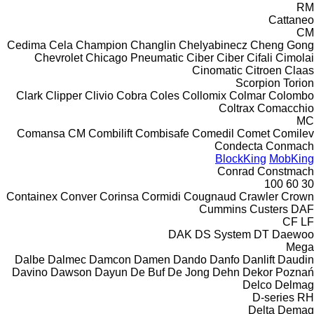
RM
Cattaneo
CM
Cedima
Cela
Champion
Changlin
Chelyabinecz
Cheng Gong
Chevrolet
Chicago Pneumatic
Ciber
Ciber
Cifali
Cimolai
Cinomatic
Citroen
Claas
Scorpion
Torion
Clark
Clipper
Clivio
Cobra
Coles
Collomix
Colmar
Colombo
Coltrax
Comacchio
MC
Comansa CM
Combilift
Combisafe
Comedil
Comet
Comilev
Condecta
Conmach
BlockKing
MobKing
Conrad
Constmach
100
60
30
Containex
Conver
Corinsa
Cormidi
Cougnaud
Crawler
Crown
Cummins
Custers
DAF
CF
LF
DAK
DS System
DT
Daewoo
Mega
Dalbe
Dalmec
Damcon
Damen
Dando
Danfo
Danlift
Daudin
Davino
Dawson
Dayun
De Buf
De Jong
Dehn
Dekor Poznań
Delco
Delmag
D-series
RH
Delta
Demag