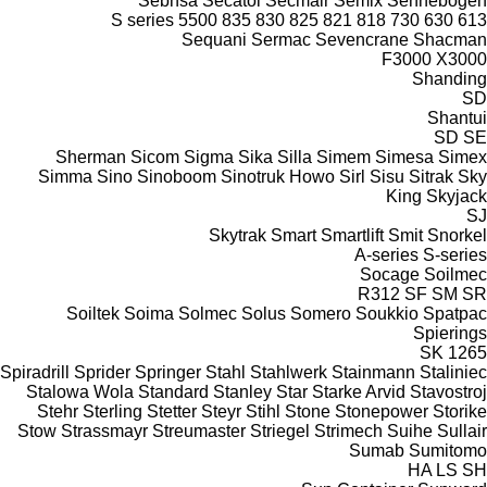
Sebhsa
Secatol
Secmair
Semix
Sennebogen
S series
5500
835
830
825
821
818
730
630
613
Sequani
Sermac
Sevencrane
Shacman
F3000
X3000
Shanding
SD
Shantui
SD
SE
Sherman
Sicom
Sigma
Sika
Silla
Simem
Simesa
Simex
Simma
Sino
Sinoboom
Sinotruk Howo
Sirl
Sisu
Sitrak
Sky
King
Skyjack
SJ
Skytrak
Smart
Smartlift
Smit
Snorkel
A-series
S-series
Socage
Soilmec
R312
SF
SM
SR
Soiltek
Soima
Solmec
Solus
Somero
Soukkio
Spatpac
Spierings
SK
1265
Spiradrill
Sprider
Springer
Stahl
Stahlwerk
Stainmann
Staliniec
Stalowa Wola
Standard
Stanley
Star
Starke Arvid
Stavostroj
Stehr
Sterling
Stetter
Steyr
Stihl
Stone
Stonepower
Storike
Stow
Strassmayr
Streumaster
Striegel
Strimech
Suihe
Sullair
Sumab
Sumitomo
HA
LS
SH