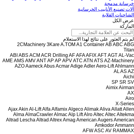
خرسانة مدمجة
آلات تصنيع الأنابيب الخرسانية
الشاحنات القلابة
عرض الكل
الماركة
لم يتم العثور على نتائج لهذا الاستعلام
2CMachinery
3Kare
A.TOM
A1 Container
AB
ABC
ABG
Titan
ABI
ABS
ACM
ACR Drilling
AF
AFA
AFIX
AFT
AGT
AL-Vac
AME
AMS
AMV
ANT
AP
AP
APV
ATC
ATN
ATS
AZ-Machinery
AZO
Aameck
Abus
Acmar
Adige
Adler
Aero-Lift
Ahlmann
AL
AS
AZ
Aichi
SP
SR
SV
Aimix
Airman
AX
Airo
X-Series
Ajax
Akin
Al-Lift
Alfa
Alfamix
Algeco
Alimak
Aliva
Allatt
Allen
Alma
AlmaCrawler
Almac
Alp Lift
Alro
Altec
Altec
Altekma
Altrad Lescha
Altrad
Altrex
Amag
American Augers
American
Amkodor
Ammann
AFW
ASC
AV
RAMMAX