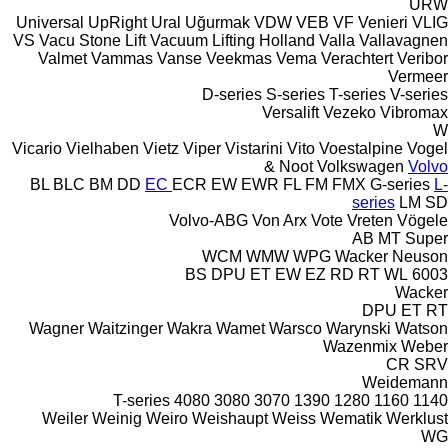
URW
Universal
UpRight
Ural
Uğurmak
VDW
VEB
VF Venieri
VLIG
VS
Vacu Stone Lift
Vacuum Lifting Holland
Valla
Vallavagnen
Valmet
Vammas
Vanse
Veekmas
Vema
Verachtert
Veribor
Vermeer
D-series
S-series
T-series
V-series
Versalift
Vezeko
Vibromax
W
Vicario
Vielhaben
Vietz
Viper
Vistarini
Vito
Voestalpine
Vogel
& Noot
Volkswagen
Volvo
BL
BLC
BM
DD
EC
ECR
EW
EWR
FL
FM
FMX
G-series
L-
series
LM
SD
Volvo-ABG
Von Arx
Vote
Vreten
Vögele
AB
MT
Super
WCM
WMW
WPG
Wacker Neuson
BS
DPU
ET
EW
EZ
RD
RT
WL
6003
Wacker
DPU
ET
RT
Wagner
Waitzinger
Wakra
Wamet
Warsco
Warynski
Watson
Wazenmix
Weber
CR
SRV
Weidemann
T-series
4080
3080
3070
1390
1280
1160
1140
Weiler
Weinig
Weiro
Weishaupt
Weiss
Wematik
Werklust
WG