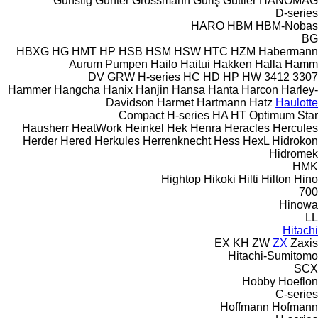
Günstig
Günter Grossmann
Güriş
Güttler
HANOMAG
D-series
HARO
HBM
HBM-Nobas
BG
HBXG
HG
HMT
HP
HSB
HSM
HSW
HTC
HZM
Habermann
Aurum Pumpen
Hailo
Haitui
Hakken
Halla
Hamm
DV
GRW
H-series
HC
HD
HP
HW
3412
3307
Hammer
Hangcha
Hanix
Hanjin
Hansa
Hanta
Harcon
Harley-
Davidson
Harmet
Hartmann
Hatz
Haulotte
Compact
H-series
HA
HT
Optimum
Star
Hausherr
HeatWork
Heinkel
Hek
Henra
Heracles
Hercules
Herder
Hered
Herkules
Herrenknecht
Hess
HexL
Hidrokon
Hidromek
HMK
Hightop
Hikoki
Hilti
Hilton
Hino
700
Hinowa
LL
Hitachi
EX
KH
ZW
ZX
Zaxis
Hitachi-Sumitomo
SCX
Hobby
Hoeflon
C-series
Hoffmann
Hofmann