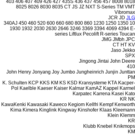
403
406
407
409
426
427
435S
436
437
456
457
8008
8018
8025
8026
8030
8035
CT
JS
JZ
NXT
S-Series
TM
VMT
Vibromax
JCR
JD
JLG
340AJ
450
460
520
600
660
680
800
860
1230
1250
1350
10
1930
1932
2030
2630
2646
3246
3369
3394
4069
4394
E-
series
Liftlux
Pecolift
R-series
Toucan
JMG
JMbh
JPC
CT
HT
KV
Jaso
Jekko
SPX
Jingong
Jintai
John Deere
410
John Henry
Jonyang
Joy
Jumbo
Jungheinrich
Junjin
Junttan
PM
K. Schulten
KCP
KKS
KM
KS
KSD Kransysteme
KTA
Kacper-
Pol
Kaelble
Kaeser
Kaiser
Kalmar
KamAZ
Kappel
Karmel
Karpatec
Karrena
Kasei
Kato
KR
NK
KawaKenki
Kawasaki
Kaweco
Kegiom
Kellfri
Kempf
Kenworth
Kima
Kimera
Kinglink
Kingway
Kinshofer
Klaas
Kleemann
Klein
Klemm
KR
Klubb
Knebel
Knikmops
KM