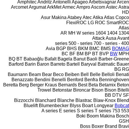
Amphitec
Andritz
Antonelli
Apageo
Arbetsvagnar
Arcen
Arcomet
Argumat
ArkMet
Armec
Arnpro
Ascom
Astec
Astra
HD
Asur Makina
Atabey
Atec
Atika
Atlas Copco
FlexiROC
LG
ROC
SmartROC
Atlas
AR
MH
W series
1604
1404
1304
Attack
Ausa
Avant
500 - series
700 - series
400 - series
Avia
BGP
BHS
BKM
BMC
BMS
BOMAG
BC
BF
BM
BP
BT
BVP
BW
MPH
BQ
BT
Babaoğlu
Bafalt
Bagela
Banut
Baoli
Barber-Greene
Barford
Barin
Baron
Barreto
Bartell
Baryval
Batmatic
Bauer
BG
RG
Baumann
Beam
Bear
Beco
Beiben
Bell
Belle
Belloli
Benati
Benazzato
Bendini
Benelli
Benford
Benfra
Benninghoven
Beretta
Berg
Berger Kraus
Bernards
Best
Beta
Betamix
Beton
Trowel
Betonstar
Bironcar
Bison
Bison
Bitelli
BB
DTV
SF
Bizzocchi
Blanchard
Blanche
Blastrac
Blaw-Knox
Blend
Bluelift
Blumenbecker
Blyss
Boart Longyear
Bobcat
A series
E series
S series
T series
753
553
Boki
Boom Makina
Bosch
GSH
Boss
Boxer
Brand
Bravi