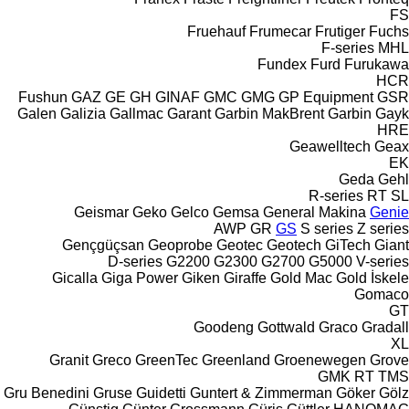
FS
Fruehauf
Frumecar
Frutiger
Fuchs
F-series
MHL
Fundex
Furd
Furukawa
HCR
Fushun
GAZ
GE
GH
GINAF
GMC
GMG
GP Equipment
GSR
Galen
Galizia
Gallmac
Garant
Garbin MakBrent
Garbin
Gayk
HRE
Geawelltech
Geax
EK
Geda
Gehl
R-series
RT
SL
Geismar
Geko
Gelco
Gemsa
General Makina
Genie
AWP
GR
GS
S series
Z series
Gençgüçsan
Geoprobe
Geotec
Geotech
GiTech
Giant
D-series
G2200
G2300
G2700
G5000
V-series
Gicalla
Giga Power
Giken
Giraffe
Gold Mac
Gold İskele
Gomaco
GT
Goodeng
Gottwald
Graco
Gradall
XL
Granit
Greco
GreenTec
Greenland
Groenewegen
Grove
GMK
RT
TMS
Gru Benedini
Gruse
Guidetti
Guntert & Zimmerman
Göker
Gölz