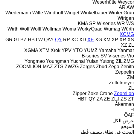
Weserhütte
Weycor
AR
AW
Wiedemann
Wille
Windhoff
Winget
Winkelbauer
Winter Grün
Wirtgen
KMA
SP
W-series
WR
WS
Wirth
Wolf
Wolff
Woltman
Woma
WorkyQuad
Wumag
Würth
XCMG
GR
GTBZ
HB
LW
QAY
QY
RP
XC
XD
XE
XG
XM
XP
XR
XS
XZ
ZL
XGMA
XTM
Xrok
YPV
YTO
YUMZ
Yamaha
Yanmar
B-series
SV
V-series
Vio
Yongmao
Youngman
Yuchai
Yufan
Yutong
ZIL
ZMG
ZOOMLION-MAZ
ZTS
ZWZG
Zarges
Zbud
Zega
Zenith
Zeppelin
ZM
Zettelmeyer
ZL
Zipper
Zoke Crane
Zoomlion
HBT
QY
ZA
ZE
ZLJ
ZS
ZT
Åkerman
H
ÖAF
عرض الكل
الموقع
البحث في نطاق بنصف قُطر