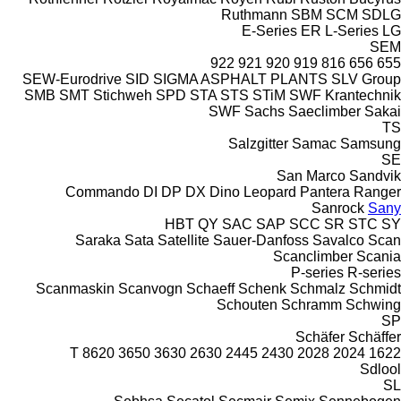
Ruthmann
SBM
SCM
SDLG
E-Series
ER
L-Series
LG
SEM
922
921
920
919
816
656
655
SEW-Eurodrive
SID
SIGMA ASPHALT PLANTS
SLV Group
SMB
SMT Stichweh
SPD
STA
STS
STiM
SWF Krantechnik
SWF
Sachs
Saeclimber
Sakai
TS
Salzgitter
Samac
Samsung
SE
San Marco
Sandvik
Commando
DI
DP
DX
Dino
Leopard
Pantera
Ranger
Sanrock
Sany
HBT
QY
SAC
SAP
SCC
SR
STC
SY
Saraka
Sata
Satellite
Sauer-Danfoss
Savalco
Scan
Scanclimber
Scania
P-series
R-series
Scanmaskin
Scanvogn
Schaeff
Schenk
Schmalz
Schmidt
Schouten
Schramm
Schwing
SP
Schäfer
Schäffer
8620 T
3650
3630
2630
2445
2430
2028
2024
1622
Sdlool
SL