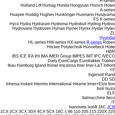
H-series
Holland Lift
Homag
Honda
Hongyuan
Horsch
Howo
A-series
Huayee
Huddig
Hughes
Hunklinger
Husmann
Husqvarna
FS
K-series
Hyco
Hydra
Hydraram
Hydrema
Hydrobull
Hydrog
Hydros
Hydrovane
Hydroven
Hymas
Hymer
Hymix
Hyster
Hytec
ZL
Hyundai
HL-series
HW-series
HX-series
R-series
Robex
Höcker Polytechnik
Hünnebeck
Hütte
HBR
IBS
ICE
IFA
IHI
IMA
IMER Group
IMPES
IMT
IPC
IVECO
Daily
EuroCargo
Eurotrakker
Trakker
Ibau Hamburg
Igland
Ihimer
Imcoinsa
Imer
Imer-L&T
Infront
YF
Ingersoll Rand
DD
SD
Inhersa
Instant
Intermix
International
Intrame
Irmer+Elze
Iron
Isoli
Isuzu
ELF
Italmacchine
Iteco
IT
Ivanovets
Ixolift
JAC
JCB
1CX
2CX
3CX
3DX
4CX
5CX
16C-1
86
110
205
215
220X
225