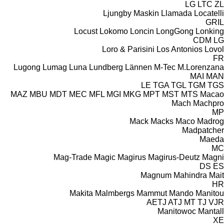
LG
LTC
ZL
Ljungby Maskin
Llamada
Locatelli
GRIL
Locust
Lokomo
Loncin
LongGong
Lonking
CDM
LG
Loro & Parisini
Los Antonios
Lovol
FR
Lugong
Lumag
Luna
Lundberg
Lännen
M-Tec
M.Lorenzana
MAI
MAN
LE
TGA
TGL
TGM
TGS
MAZ
MBU
MDT
MEC
MFL
MGI
MKG
MPT
MST
MTS
Macao
Mach
Machpro
MP
Mack
Macks
Maco
Madrog
Madpatcher
Maeda
MC
Mag-Trade
Magic
Magirus
Magirus-Deutz
Magni
DS
ES
Magnum
Mahindra
Mait
HR
Makita
Malmbergs
Mammut
Mando
Manitou
AETJ
ATJ
MT
TJ
VJR
Manitowoc
Mantall
XE