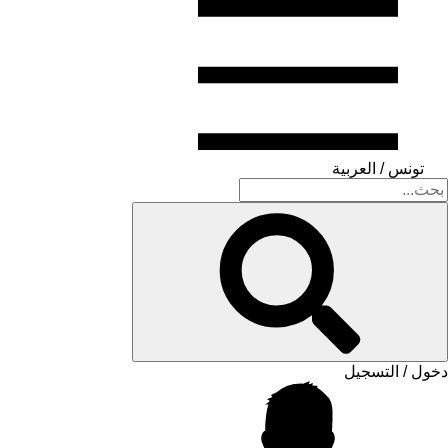
تونس / العربية
دخول / التسجيل