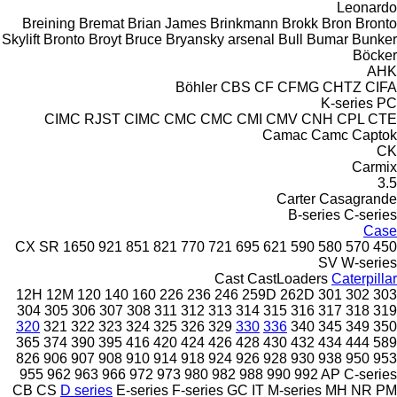
Leonardo
Breining
Bremat
Brian James
Brinkmann
Brokk
Bron
Bronto
Skylift
Bronto
Broyt
Bruce
Bryansky arsenal
Bull
Bumar
Bunker
Böcker
AHK
Böhler
CBS
CF
CFMG
CHTZ
CIFA
K-series
PC
CIMC RJST
CIMC
CMC
CMC
CMI
CMV
CNH
CPL
CTE
Camac
Camc
Captok
CK
Carmix
3.5
Carter
Casagrande
B-series
C-series
Case
CX
SR
1650
921
851
821
770
721
695
621
590
580
570
450
SV
W-series
Cast
CastLoaders
Caterpillar
12H
12M
120
140
160
226
236
246
259D
262D
301
302
303
304
305
306
307
308
311
312
313
314
315
316
317
318
319
320
321
322
323
324
325
326
329
330
336
340
345
349
350
365
374
390
395
416
420
424
426
428
430
432
434
444
589
826
906
907
908
910
914
918
924
926
928
930
938
950
953
955
962
963
966
972
973
980
982
988
990
992
AP
C-series
CB
CS
D series
E-series
F-series
GC
IT
M-series
MH
NR
PM