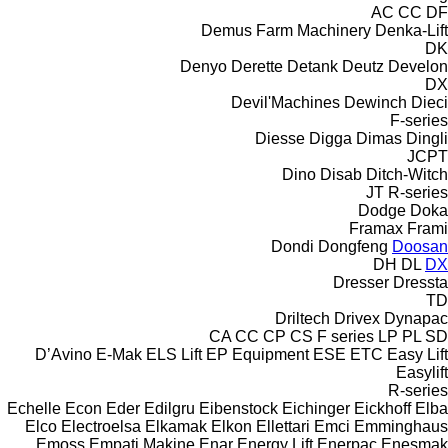
AC
CC
DF
Demus Farm Machinery
Denka-Lift
DK
Denyo
Derette
Detank
Deutz
Develon
DX
Devil'Machines
Dewinch
Dieci
F-series
Diesse
Digga
Dimas
Dingli
JCPT
Dino
Disab
Ditch-Witch
JT
R-series
Dodge
Doka
Framax
Frami
Dondi
Dongfeng
Doosan
DH
DL
DX
Dresser
Dressta
TD
Driltech
Drivex
Dynapac
CA
CC
CP
CS
F series
LP
PL
SD
D’Avino
E-Mak
ELS Lift
EP Equipment
ESE
ETC
Easy Lift
Easylift
R-series
Echelle
Econ
Eder
Edilgru
Eibenstock
Eichinger
Eickhoff
Elba
Elco
Electroelsa
Elkamak
Elkon
Ellettari
Emci
Emminghaus
Emoss
Empati Makine
Enar
Energy Lift
Enerpac
Enesmak