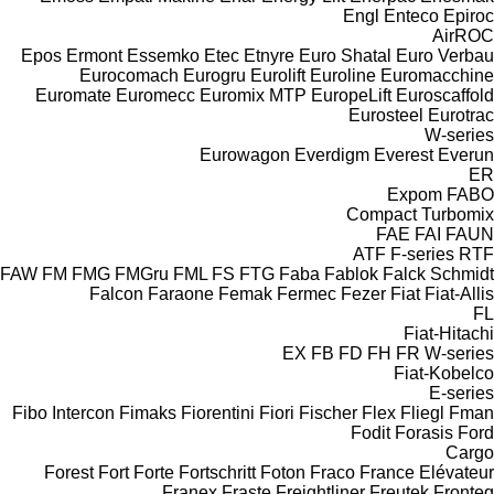
Engl
Enteco
Epiroc
AirROC
Epos
Ermont
Essemko
Etec
Etnyre
Euro Shatal
Euro Verbau
Eurocomach
Eurogru
Eurolift
Euroline
Euromacchine
Euromate
Euromecc
Euromix MTP
EuropeLift
Euroscaffold
Eurosteel
Eurotrac
W-series
Eurowagon
Everdigm
Everest
Everun
ER
Expom
FABO
Compact
Turbomix
FAE
FAI
FAUN
ATF
F-series
RTF
FAW
FM
FMG
FMGru
FML
FS
FTG
Faba
Fablok
Falck Schmidt
Falcon
Faraone
Femak
Fermec
Fezer
Fiat
Fiat-Allis
FL
Fiat-Hitachi
EX
FB
FD
FH
FR
W-series
Fiat-Kobelco
E-series
Fibo Intercon
Fimaks
Fiorentini
Fiori
Fischer
Flex
Fliegl
Fman
Fodit
Forasis
Ford
Cargo
Forest
Fort
Forte
Fortschritt
Foton
Fraco
France Elévateur
Franex
Fraste
Freightliner
Freutek
Fronteq