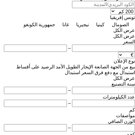
تونس
إفريقيا
الصومال
كينيا
نيجيريا
غانا
جمهورية الكونغو
عرض الكل
عرض الكل
السعر
–
نوع الإعلان
بيع
من الجهة الصانعة
الإيجار الطويل الأمد
الرصيد
على أقساط
استبدال مع دفع فرق السعر
استبدال
عرض الكل
سنة التصنيع
–
عدد الكيلومترات
–
كم
مواصفات
الوزن الصافي
–
كجم