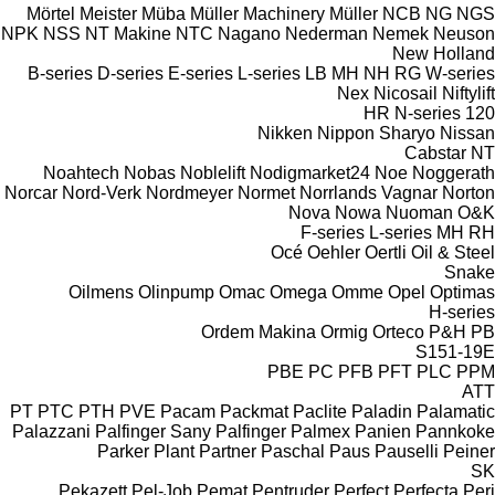
Mörtel Meister
Müba
Müller Machinery
Müller
NCB
NG
NGS
NPK
NSS
NT Makine
NTC
Nagano
Nederman
Nemek
Neuson
New Holland
B-series
D-series
E-series
L-series
LB
MH
NH
RG
W-series
Nex
Nicosail
Niftylift
HR
N-series
120
Nikken
Nippon Sharyo
Nissan
Cabstar
NT
Noahtech
Nobas
Noblelift
Nodigmarket24
Noe
Noggerath
Norcar
Nord-Verk
Nordmeyer
Normet
Norrlands Vagnar
Norton
Nova
Nowa
Nuoman
O&K
F-series
L-series
MH
RH
Océ
Oehler
Oertli
Oil & Steel
Snake
Oilmens
Olinpump
Omac
Omega
Omme
Opel
Optimas
H-series
Ordem Makina
Ormig
Orteco
P&H
PB
S151-19E
PBE
PC
PFB
PFT
PLC
PPM
ATT
PT
PTC
PTH
PVE
Pacam
Packmat
Paclite
Paladin
Palamatic
Palazzani
Palfinger Sany
Palfinger
Palmex
Panien
Pannkoke
Parker Plant
Partner
Paschal
Paus
Pauselli
Peiner
SK
Pekazett
Pel-Job
Pemat
Pentruder
Perfect
Perfecta
Peri