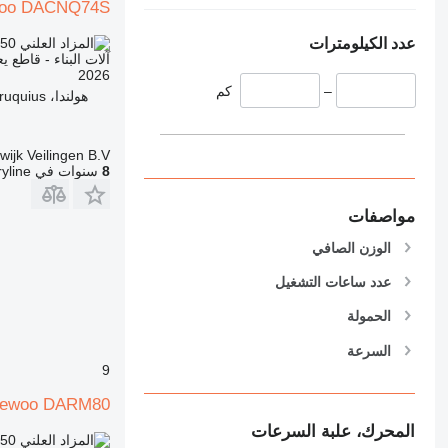
oo DACNQ74S
426
428
عدد الكيلومترات
.50
TND 338.500
آلات البناء - قاطع ي
430
2026
432
–
كم
هولندا، Cruquius
434
444
wijk Veilingen B.V.
589
8
سنوات في Machineryline
826
906
مواصفات
907
الوزن الصافي
908
910
عدد ساعات التشغيل
914
الحمولة
918
924
السرعة
9
926
928
ewoo DARM80
930
المحرك، علبة السرعات
.50
TND 1,862.000
938