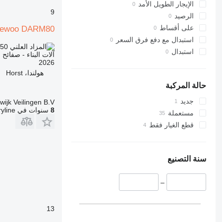
8030
322
الإيجار الطويل الأمد
9
8035
323
الرصيد
324
CT
على أقساط
ewoo DARM80
325
JS
استبدال مع دفع فرق السعر
.50
TND 1,862.000
326
JZ
استبدال
آلات البناء - صفائح 
NXT
329
2026
هولندا، Horst
S-Series
330
336
TM
حالة المركبة
VMT
340
جديد
wijk Veilingen B.V.
Vibromax
345
8
سنوات في Machineryline
مستعملة
349
قطع الغيار فقط
350
365
374
سنة التصنيع
390
395
–
416
420
13
424