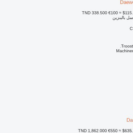
Daew
€100
≈ $115
عمل بالبنزين
Troost
Da
€550
≈ $635