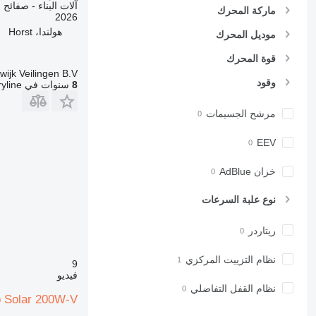
آلات البناء - صفائح 
ماركة المحرك
950
2026
953
هولندا، Horst
موديل المحرك
955
قوة المحرك
962
wijk Veilingen B.V.
963
وقود
8
سنوات في Machineryline
966
مرشح الجسيمات
972
973
EEV
980
982
خزان AdBlue
988
نوع علبة السرعات
990
992
ريتاردر
AP
C-series
نظام التزييت المركزي
9
CB
فيديو
CS
نظام القفل التفاضلي
 Solar 200W-V
D series