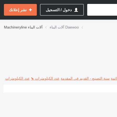
دخول / التسجيل
نشر إعلانك
آلات البناء Daewoo
آلات البناء
Machineryline
ئمة
سنة التصنيع - القديم في المقدمة
عدد الكيلومترات ⬊
عدد الكيلومترات