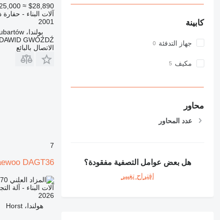
E-series
25,000
≈ $28,890
F-series
آلات البناء - حفارة 
2001
كابينة
GC
بولندا، Lubartów
IT
DAWID GWÓŹDŹ
جهاز التدفئة
الاتصال بالبائع
M-series
MH
مكيف
NR
PM
RM
محاور
عدد المحاور
7
aewoo DAGT36
هل بعض عوامل التصفية مفقودة؟
اقتراح تغيير
.70
TND 1,692.000
آلات البناء - آلة التج
2026
هولندا، Horst