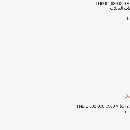
TND 84,620.000
€
ذات العجلات
D
€500
≈ $577
ليخ