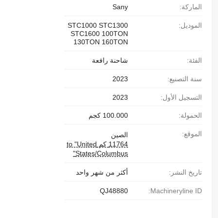
الماركة:
Sany
الموديل:
STC1000 STC1300
STC1600 100TON
130TON 160TON
الفئة:
شاحنة رافعة
سنة التصنيع:
2023
التسجيل الأول:
2023
الحمولة:
100.000 كجم
الموقع:
الصين
11764 كم to "United
States/Columbus"
تاريخ النشر:
أكثر من شهر واحد
QJ48880
Machineryline ID: