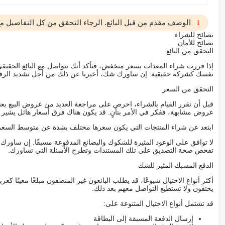
الوصف مقدم من قبل البائع. الرجاء التحقق من كل التفاصيل مع 
نصائح للشراء
نصائح للأمان
التحقق من البائع
إذا قررت شراء المعدات بسعر منخفض، فتأكد أنك تتواصل مع البائع الحق
نفسك كشركة حقيقية. إن ساورك شك، أخبرنا عن ذلك من أجل تشديد الرقاب
التحقق من السعر
قبل أن تقرر القيام بالشراء، احرص على مراجعة العديد من عروض البيع بعن
عروض مشابهة، ففكر في الأمر بتأنٍ. قد يكون هناك فرق أسعار هائل يشير إلى
ابتعد عن شراء المنتجات التي يكون سعرها مختلف بشدة عن متوسط السعر
لا توافق على الوعود المثيرة للشكوك والبضائع المدفوعة مسبقًا. إن ساو
تفحص صحة التصديق على تلك المستندات وتطرح الأسئلة التي تساورك.
الدفع المسبك المثير للشك
أكثر أنواع الاحتيال شيوعًا، قد يطلب البائعون غير المنصفون مبلغًا معينًا 
يختفون ولا تستطيع التواصل معهم بعد ذلك.
قد تشتمل أنواع الاحتيال المتنوعة على:
إرسال الدفعة المسبقة إلى البطاقة