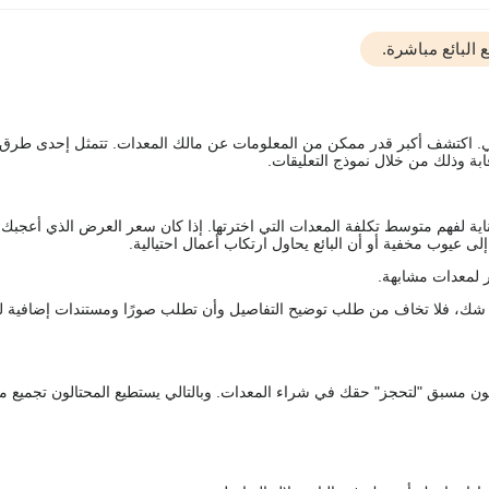
البائع مباشرة.
يقي. اكتشف أكبر قدر ممكن من المعلومات عن مالك المعدات. تتمثل إحدى طرق
ة وذلك من خلال نموذج التعليقات.
اية لفهم متوسط تكلفة المعدات التي اخترتها. إذا كان سعر العرض الذي أعجبك 
 عيوب مخفية أو أن البائع يحاول ارتكاب أعمال احتيالية.
 لمعدات مشابهة.
رك شك، فلا تخاف من طلب توضيح التفاصيل وأن تطلب صورًا ومستندات إضافية ل
كعربون مسبق "لتحجز" حقك في شراء المعدات. وبالتالي يستطيع المحتالون تجميع مبل