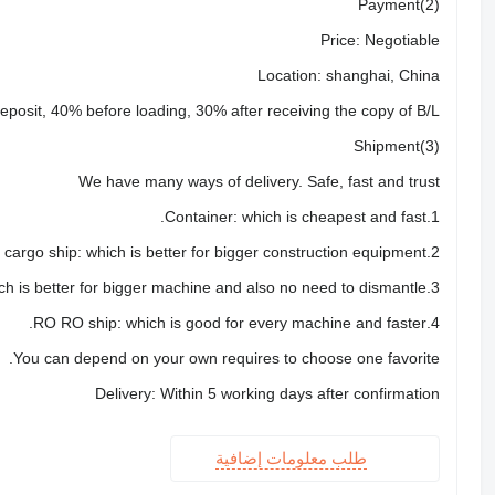
(2)Payment
Price: Negotiable
Location: shanghai, China
posit, 40% before loading, 30% after receiving the copy of B/L
(3)Shipment
We have many ways of delivery. Safe, fast and trust
1.Container: which is cheapest and fast.
2.Bulk cargo ship: which is better for bigger construction equipment
3.Flat rack ship: which is better for bigger machine and also no need to dismantle
4.RO RO ship: which is good for every machine and faster.
You can depend on your own requires to choose one favorite.
Delivery: Within 5 working days after confirmation
طلب معلومات إضافية