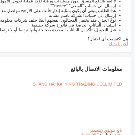
لا تقم بالدفع المسبق بدون مستندات ورقية تؤكد عملية تحويل الأمول
إرسال إلى حساب "الوصي" “Trustee”
هذا الطلب ينبغي أن يكون بمثابه إنذار فأنت على الأرجح تتواصل م
إرسال إلى حساب الشركة باسم مشابه
توخّ الحذر، فقد يختفي المحتالون أنفسهم أيضًا خلف شركات معلومة
استبدال البيانات الخاصة في فاتورة شركة حقيقية
قبل التحويل، تأكد أن البيانات المحددة صحيحة وأنها ترتبط أو لا ترتب
هل اكتشفت أي احتيال؟
أخبرنا بذلك
معلومات الاتصال بالبائع
SHANG HAI KAI YING TRADING CO.,LIMITED
بائع موثوق (معتمد)
متوفرة للبيع:
287 إعلانات