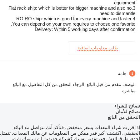
equipment
3.Flat rack ship: which is better for bigger machine and also no
need to dismantle
4.RO RO ship: which is good for every machine and faster.
You can depend on your own requires to choose one favorite.
Delivery: Within 5 working days after confirmation
طلب معلومات إضافية
هامة
الوصف مقدم من قبل البائع. الرجاء التحقق من كل التفاصيل مع البائع
مباشرة.
نصائح للشراء
نصائح للأمان
التحقق من البائع
إذا قررت شراء المعدات بسعر منخفض، فتأكد أنك تتواصل مع البائع
الحقيقي. اكتشف أكبر قدر ممكن من المعلومات عن مالك المعدات. تتمثل
إحدى طرق الغش في تقديم نفسك كشركة حقيقية. إن ساورك شك،