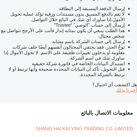
إرسال الدفعة المسبقة إلى البطاقة
لا تقم بالدفع المسبق بدون مستندات ورقية تؤكد عملية تحويل
الأمول إذا ساورك أي شك في البائع خلال التواصل.
إرسال إلى حساب "الوصي" “Trustee”
هذا الطلب ينبغي أن يكون بمثابه إنذار فأنت على الأرجح تتواصل مع
شخص محتال.
إرسال إلى حساب الشركة باسم مشابه
توخّ الحذر، فقد يختفي المحتالون أنفسهم أيضًا خلف شركات
معلومة أو يدخلون تغييرات طفيفة على الاسم. لا تحول الأموال إذا
ساورك شك في اسم الشركة.
استبدال البيانات الخاصة في فاتورة شركة حقيقية
قبل التحويل، تأكد أن البيانات المحددة صحيحة وأنها ترتبط أو لا
ترتبط بالشركة المحددة.
هل اكتشفت أي احتيال؟
أخبرنا بذلك
معلومات الاتصال بالبائع
SHANG HAI KAI YING TRADING CO.,LIMITED