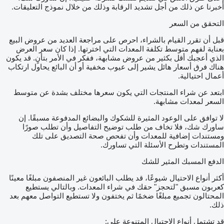
أخبرنا عن ذلك من أجل تشديد الرقابة وذلك من خلال نموذج التعليقات.
التحقق من السعر
قبل أن تقرر القيام بالشراء، احرص على مراجعة العديد من عروض البيع
بعناية لفهم متوسط تكلفة المعدات التي اخترتها. إذا كان سعر العرض
الذي أعجبك أقل بكثير من عروض مشابهة، ففكر في الأمر بتأنٍ. قد يكون
هناك فرق أسعار هائل يشير إلى عيوب مخفية أو أن البائع يحاول ارتكاب
أعمال احتيالية.
ابتعد عن شراء المنتجات التي يكون سعرها مختلف بشدة عن متوسط
السعر لمعدات مشابهة.
لا توافق على الوعود المثيرة للشكوك والبضائع المدفوعة مسبقًا. إن
ساورك شك، فلا تخاف من طلب توضيح التفاصيل وأن تطلب صورًا
ومستندات إضافية للمعدات وأن تفحص صحة التصديق على تلك
المستندات وتطرح الأسئلة التي تساورك.
الدفع المسبك المثير للشك
أكثر أنواع الاحتيال شيوعًا، قد يطلب البائعون غير المنصفون مبلغًا معينًا
كعربون مسبق "لتحجز" حقك في شراء المعدات. وبالتالي يستطيع
المحتالون تجميع مبلغًا ضخمًا ثم يختفون ولا تستطيع التواصل معهم بعد
ذلك.
قد تشتمل أنواع الاحتيال المتنوعة على: