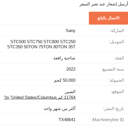
أرسل إشعار عند تغير السعر
الاتصال بالبائع
الماركة:
Sany
الموديل:
STC500 STC750 STC800 STC250
STC350 50TON 75TON 80TON 35T
الفئة:
شاحنة رافعة
سنة التصنيع:
2022
الحمولة:
50.000 كجم
الموقع:
الصين
11764 كم to "United States/Columbus"
تاريخ النشر:
أكثر من شهر واحد
TX48641
Machineryline ID: