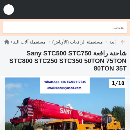
نات رافعة
مستعملة الرافعات (الأوناش)
مستعملة آلات البناء
شاحنة رافعة Sany STC500 STC750
STC800 STC250 STC350 50TON 75TON
80TON 35T
1/10