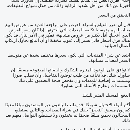
إحدى طرق الغش في تقديم نفسك كشركة حقيقية. إن ساورك شك،
أخبرنا عن ذلك من أجل تشديد الرقابة وذلك من خلال نموذج التعليقات.
التحقق من السعر
قبل أن تقرر القيام بالشراء، احرص على مراجعة العديد من عروض البيع
بعناية لفهم متوسط تكلفة المعدات التي اخترتها. إذا كان سعر العرض
الذي أعجبك أقل بكثير من عروض مشابهة، ففكر في الأمر بتأنٍ. قد يكون
هناك فرق أسعار هائل يشير إلى عيوب مخفية أو أن البائع يحاول ارتكاب
أعمال احتيالية.
ابتعد عن شراء المنتجات التي يكون سعرها مختلف بشدة عن متوسط
السعر لمعدات مشابهة.
لا توافق على الوعود المثيرة للشكوك والبضائع المدفوعة مسبقًا. إن
ساورك شك، فلا تخاف من طلب توضيح التفاصيل وأن تطلب صورًا
ومستندات إضافية للمعدات وأن تفحص صحة التصديق على تلك
المستندات وتطرح الأسئلة التي تساورك.
الدفع المسبك المثير للشك
أكثر أنواع الاحتيال شيوعًا، قد يطلب البائعون غير المنصفون مبلغًا معينًا
كعربون مسبق "لتحجز" حقك في شراء المعدات. وبالتالي يستطيع
المحتالون تجميع مبلغًا ضخمًا ثم يختفون ولا تستطيع التواصل معهم بعد
ذلك.
قد تشتمل أنواع الاحتيال المتنوعة على: