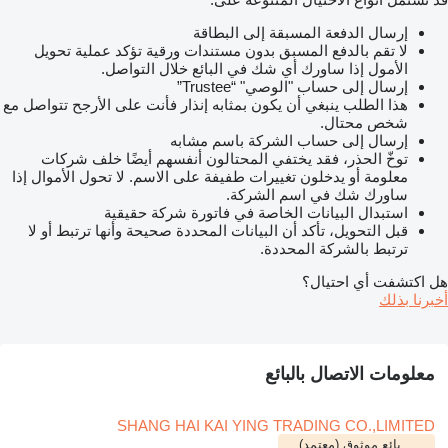
إرسال الدفعة المسبقة إلى البطاقة
لا تقم بالدفع المسبق بدون مستندات ورقية تؤكد عملية تحويل
الأمول إذا ساورك أي شك في البائع خلال التواصل.
إرسال إلى حساب "الوصي" “Trustee”
هذا الطلب ينبغي أن يكون بمثابه إنذار فأنت على الأرجح تتواصل مع
شخص محتال.
إرسال إلى حساب الشركة باسم مشابه
توخّ الحذر، فقد يختفي المحتالون أنفسهم أيضًا خلف شركات
معلومة أو يدخلون تغييرات طفيفة على الاسم. لا تحول الأموال إذا
ساورك شك في اسم الشركة.
استبدال البيانات الخاصة في فاتورة شركة حقيقية
قبل التحويل، تأكد أن البيانات المحددة صحيحة وأنها ترتبط أو لا
ترتبط بالشركة المحددة.
هل اكتشفت أي احتيال؟
أخبرنا بذلك
معلومات الاتصال بالبائع
SHANG HAI KAI YING TRADING CO.,LIMITED
بائع موثوق (معتمد)