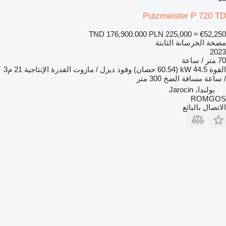
Putzmeister P 720 TD
TND 176,900.000
PLN 225,000
≈ €52,250
مضخة الخرسانة الثابتة
2023
70 متر / ساعة
القوة
44.5 kW (60.54 حصان)
وقود
ديزل / مازوت
القدرة الإنتاجية
21 م3
/ ساعة
مسافة الضخ
300 متر
بولندا، Jarocin
ROMGOS
الاتصال بالبائع