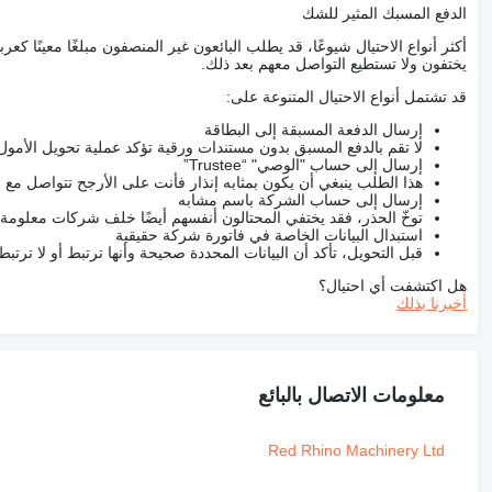
الدفع المسبك المثير للشك
أكثر أنواع الاحتيال شيوعًا، قد يطلب البائعون غير المنصفون مبلغًا معينًا 
يختفون ولا تستطيع التواصل معهم بعد ذلك.
قد تشتمل أنواع الاحتيال المتنوعة على:
إرسال الدفعة المسبقة إلى البطاقة
لا تقم بالدفع المسبق بدون مستندات ورقية تؤكد عملية تحويل الأمول
إرسال إلى حساب "الوصي" “Trustee”
هذا الطلب ينبغي أن يكون بمثابه إنذار فأنت على الأرجح تتواصل م
إرسال إلى حساب الشركة باسم مشابه
توخّ الحذر، فقد يختفي المحتالون أنفسهم أيضًا خلف شركات معلومة
استبدال البيانات الخاصة في فاتورة شركة حقيقية
قبل التحويل، تأكد أن البيانات المحددة صحيحة وأنها ترتبط أو لا ترتب
هل اكتشفت أي احتيال؟
أخبرنا بذلك
معلومات الاتصال بالبائع
Red Rhino Machinery Ltd