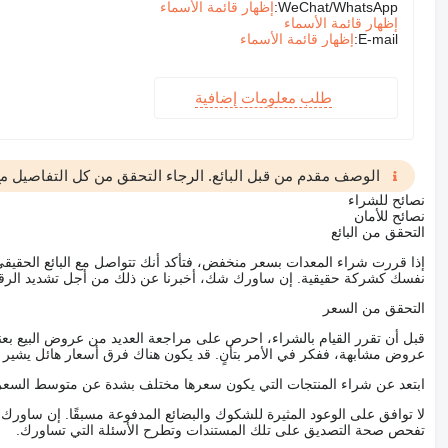
WeChat/WhatsApp:
إظهار قائمة الأسماء
إظهار قائمة الأسماء
E-mail:
إظهار قائمة الأسماء
طلب معلومات إضافية
الوصف مقدم من قبل البائع. الرجاء التحقق من كل التفاصيل مع 
نصائح للشراء
نصائح للأمان
التحقق من البائع
إذا قررت شراء المعدات بسعر منخفض، فتأكد أنك تتواصل مع البائع الحق
نفسك كشركة حقيقية. إن ساورك شك، أخبرنا عن ذلك من أجل تشديد الرقاب
التحقق من السعر
قبل أن تقرر القيام بالشراء، احرص على مراجعة العديد من عروض البيع بعن
عروض مشابهة، ففكر في الأمر بتأنٍ. قد يكون هناك فرق أسعار هائل يشير إلى
ابتعد عن شراء المنتجات التي يكون سعرها مختلف بشدة عن متوسط السعر
لا توافق على الوعود المثيرة للشكوك والبضائع المدفوعة مسبقًا. إن ساو
تفحص صحة التصديق على تلك المستندات وتطرح الأسئلة التي تساورك.