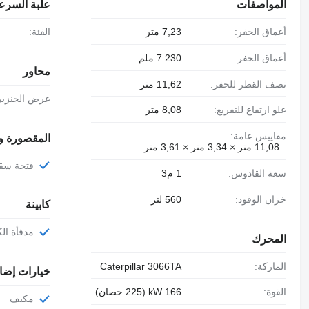
المواصفات
علبة السرع
أعماق الحفر:
7,23 متر
الفئة:
أعماق الحفر:
7.230 ملم
محاور
نصف القطر للحفر:
11,62 متر
عرض الجنزير
علو ارتفاع للتفريغ:
8,08 متر
مقاييس عامة:
المقصورة و
11,08 متر × 3,34 متر × 3,61 متر
فتحة س
سعة القادوس:
1 م3
خزان الوقود:
560 لتر
كابينة
مدفأة الك
المحرك
الماركة:
Caterpillar 3066TA
خيارات إضا
القوة:
166 kW (225 حصان)
مكيف