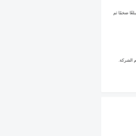
غًا ضخمًا ثم
م الشركة.