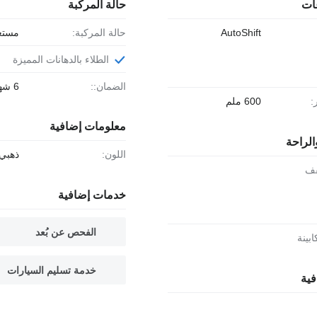
ات
حالة المركبة
AutoShift
حالة المركبة:
مستع
الطلاء بالدهانات المميزة
الضمان::
6 شهور
:
600 ملم
معلومات إضافية
الراحة
اللون:
ذهبي
قف
خدمات إضافية
الفحص عن بُعد
ابينة
خدمة تسليم السيارات
فية