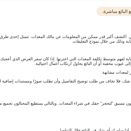
البائع مباشرة.
يقي. اكتشف أكبر قدر ممكن من المعلومات عن مالك المعدات. تتمثل إحدى طرق
ة وذلك من خلال نموذج التعليقات.
اية لفهم متوسط تكلفة المعدات التي اخترتها. إذا كان سعر العرض الذي أعجبك 
 عيوب مخفية أو أن البائع يحاول ارتكاب أعمال احتيالية.
 لمعدات مشابهة.
رك شك، فلا تخاف من طلب توضيح التفاصيل وأن تطلب صورًا ومستندات إضافية ل
كعربون مسبق "لتحجز" حقك في شراء المعدات. وبالتالي يستطيع المحتالون تجميع مبل
 إذا ساورك أي شك في البائع خلال التواصل.