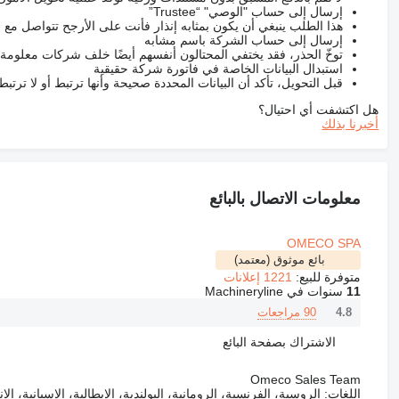
إرسال إلى حساب "الوصي" “Trustee”
هذا الطلب ينبغي أن يكون بمثابه إنذار فأنت على الأرجح تتواصل م
إرسال إلى حساب الشركة باسم مشابه
توخّ الحذر، فقد يختفي المحتالون أنفسهم أيضًا خلف شركات معلومة
استبدال البيانات الخاصة في فاتورة شركة حقيقية
قبل التحويل، تأكد أن البيانات المحددة صحيحة وأنها ترتبط أو لا ترتب
هل اكتشفت أي احتيال؟
أخبرنا بذلك
معلومات الاتصال بالبائع
OMECO SPA
بائع موثوق (معتمد)
متوفرة للبيع:
1221 إعلانات
11
سنوات في Machineryline
90 مراجعات
4.8
الاشتراك بصفحة البائع
Omeco Sales Team
اللغات:
الروسية، الفرنسية، الرومانية، البولندية، الإيطالية، الإسبانية، الإن