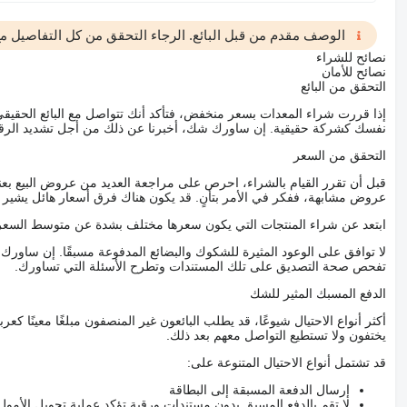
الوصف مقدم من قبل البائع. الرجاء التحقق من كل التفاصيل مع 
نصائح للشراء
نصائح للأمان
التحقق من البائع
إذا قررت شراء المعدات بسعر منخفض، فتأكد أنك تتواصل مع البائع الحق
نفسك كشركة حقيقية. إن ساورك شك، أخبرنا عن ذلك من أجل تشديد الرقاب
التحقق من السعر
قبل أن تقرر القيام بالشراء، احرص على مراجعة العديد من عروض البيع بعن
عروض مشابهة، ففكر في الأمر بتأنٍ. قد يكون هناك فرق أسعار هائل يشير إلى
ابتعد عن شراء المنتجات التي يكون سعرها مختلف بشدة عن متوسط السعر
لا توافق على الوعود المثيرة للشكوك والبضائع المدفوعة مسبقًا. إن ساو
تفحص صحة التصديق على تلك المستندات وتطرح الأسئلة التي تساورك.
الدفع المسبك المثير للشك
أكثر أنواع الاحتيال شيوعًا، قد يطلب البائعون غير المنصفون مبلغًا معينًا 
يختفون ولا تستطيع التواصل معهم بعد ذلك.
قد تشتمل أنواع الاحتيال المتنوعة على:
إرسال الدفعة المسبقة إلى البطاقة
لا تقم بالدفع المسبق بدون مستندات ورقية تؤكد عملية تحويل الأمول