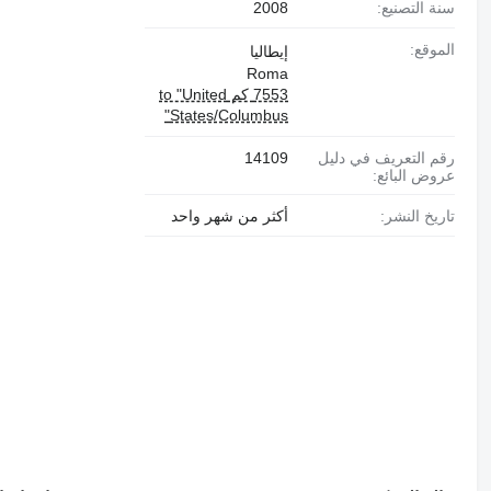
سنة التصنيع:
2008
الموقع:
إيطاليا
Roma
7553 كم to "United
States/Columbus"
رقم التعريف في دليل
14109
عروض البائع:
تاريخ النشر:
أكثر من شهر واحد