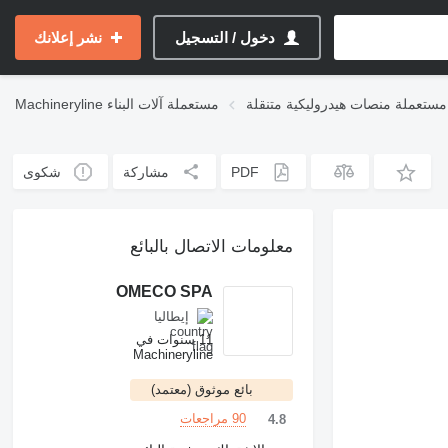
دخول / التسجيل
نشر إعلانك
مستعملة منصات هيدروليكية متنقلة
مستعملة آلات البناء
Machineryline
PDF
مشاركة
شكوى
معلومات الاتصال بالبائع
OMECO SPA
إيطاليا
11 سنوات في
Machineryline
بائع موثوق (معتمد)
90 مراجعات
4.8