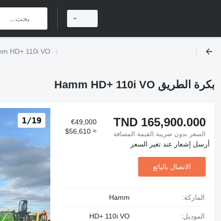
بكرة الطريق D+ 110i VO
بكرة الطريق Hamm HD+ 110i VO
TND 165,900.000
1/19
€49,000
≈ $56,610
السعر بدون ضريبة القيمة المضافة
أرسل إشعار عند تغير السعر
الاتصال بالبائع
الماركة:
Hamm
الموديل:
HD+ 110i VO