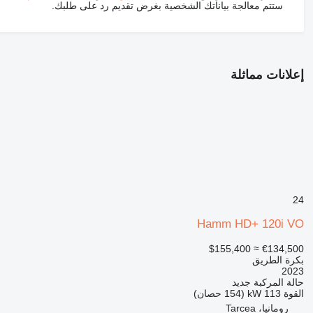
ستتم معالجة بياناتك الشخصية بغرض تقديم رد على طلبك.
إعلانات مماثلة
24
Hamm HD+ 120i VO
≈ $155,400
€134,500
بكرة الطريق
2023
حالة المركبة
جديد
القوة
113 kW (154 حصان)
رومانيا، Tarcea