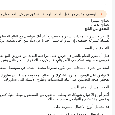
الوصف مقدم من قبل البائع. الرجاء التحقق من كل التفاصيل مع 
نصائح للشراء
نصائح للأمان
التحقق من البائع
إذا قررت شراء المعدات بسعر منخفض، فتأكد أنك تتواصل مع البائع الحق
نفسك كشركة حقيقية. إن ساورك شك، أخبرنا عن ذلك من أجل تشديد الرقاب
التحقق من السعر
قبل أن تقرر القيام بالشراء، احرص على مراجعة العديد من عروض البيع بعن
عروض مشابهة، ففكر في الأمر بتأنٍ. قد يكون هناك فرق أسعار هائل يشير إلى
ابتعد عن شراء المنتجات التي يكون سعرها مختلف بشدة عن متوسط السعر
لا توافق على الوعود المثيرة للشكوك والبضائع المدفوعة مسبقًا. إن ساو
تفحص صحة التصديق على تلك المستندات وتطرح الأسئلة التي تساورك.
الدفع المسبك المثير للشك
أكثر أنواع الاحتيال شيوعًا، قد يطلب البائعون غير المنصفون مبلغًا معينًا 
يختفون ولا تستطيع التواصل معهم بعد ذلك.
قد تشتمل أنواع الاحتيال المتنوعة على:
إرسال الدفعة المسبقة إلى البطاقة