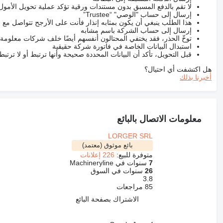
لا تقم بالدفع المسبق بدون مستندات ورقية تؤكد عملية تحويل الأمول
إرسال إلى حساب "الوصي" “Trustee”
هذا الطلب ينبغي أن يكون بمثابه إنذار فأنت على الأرجح تتواصل م
إرسال إلى حساب الشركة باسم مشابه
توخّ الحذر، فقد يختفي المحتالون أنفسهم أيضًا خلف شركات معلومة
استبدال البيانات الخاصة في فاتورة شركة حقيقية
قبل التحويل، تأكد أن البيانات المحددة صحيحة وأنها ترتبط أو لا ترتب
هل اكتشفت أي احتيال؟
أخبرنا بذلك
معلومات الاتصال بالبائع
LORGER SRL
بائع موثوق (معتمد)
متوفرة للبيع:
226 إعلانات
7
سنوات في Machineryline
26
سنوات في السوق
3.8
85 مراجعات
الاشتراك بصفحة البائع