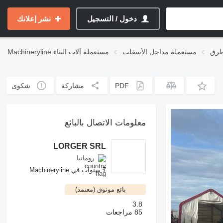
دخول / التسجيل
نشر إعلانك
طرق
مستعملة مداحل الأسفلت
مستعملة آلات البناء
Machineryline
PDF
مشاركة
شكوى
معلومات الاتصال بالبائع
LORGER SRL
رومانيا
7 سنوات في Machineryline
بائع موثوق (معتمد)
3.8
85 مراجعات