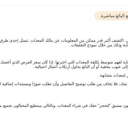
البائع مباشرة.
يقي. اكتشف أكبر قدر ممكن من المعلومات عن مالك المعدات. تتمثل إحدى طرق
ة وذلك من خلال نموذج التعليقات.
اية لفهم متوسط تكلفة المعدات التي اخترتها. إذا كان سعر العرض الذي أعجبك 
 عيوب مخفية أو أن البائع يحاول ارتكاب أعمال احتيالية.
 لمعدات مشابهة.
رك شك، فلا تخاف من طلب توضيح التفاصيل وأن تطلب صورًا ومستندات إضافية ل
كعربون مسبق "لتحجز" حقك في شراء المعدات. وبالتالي يستطيع المحتالون تجميع مبل