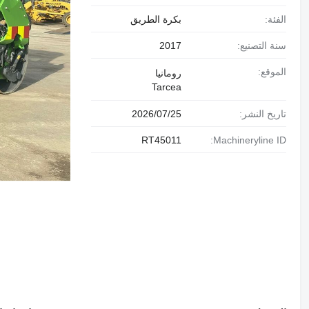
الفئة:
بكرة الطريق
سنة التصنيع:
2017
الموقع:
رومانيا
Tarcea
تاريخ النشر:
25‏/07‏/2026
RT45011
Machineryline ID: