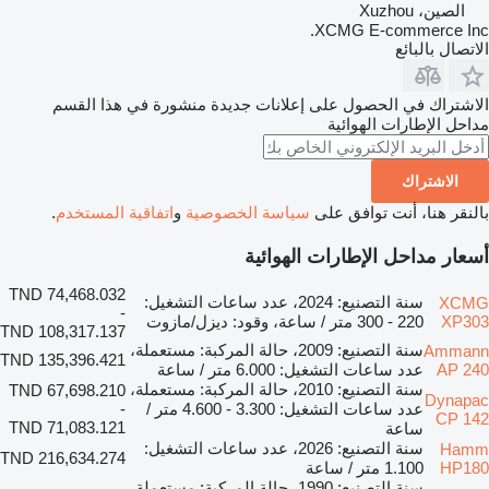
الصين، Xuzhou
XCMG E-commerce Inc.
الاتصال بالبائع
الاشتراك في الحصول على إعلانات جديدة منشورة في هذا القسم
مداحل الإطارات الهوائية
الاشتراك
بالنقر هنا، أنت توافق على
سياسة الخصوصية
و
اتفاقية المستخدم
.
أسعار مداحل الإطارات الهوائية
TND 74,468.032
سنة التصنيع: 2024، عدد ساعات التشغيل:
XCMG
-
XP303
220 - 300 متر / ساعة، وقود: ديزل/مازوت
TND 108,317.137
سنة التصنيع: 2009، حالة المركبة: مستعملة،
Ammann
TND 135,396.421
AP 240
عدد ساعات التشغيل: 6.000 متر / ساعة
سنة التصنيع: 2010، حالة المركبة: مستعملة،
TND 67,698.210
Dynapac
عدد ساعات التشغيل: 3.300 - 4.600 متر /
-
CP 142
TND 71,083.121
ساعة
سنة التصنيع: 2026، عدد ساعات التشغيل:
Hamm
TND 216,634.274
HP180
1.100 متر / ساعة
سنة التصنيع: 1990، حالة المركبة: مستعملة،