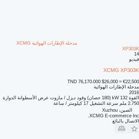
مدحلة الإطارات الهوائية XCMG
XP303K
14
فيديو
XCMG XP303K
TND 76,170.000
$26,000
≈ €22,500
مدحلة الإطارات الهوائية
2016
القوة
132 kW (180 حصان)
وقود
ديزل / مازوت
عرض الأسطوانة الدوارة
2.750 ملم
سرعة التشغيل
17 كيلومتر / ساعة
الصين، Xuzhou
XCMG E-commerce Inc.
الاتصال بالبائع