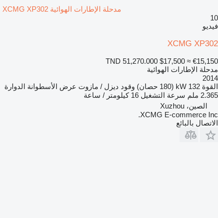
مدحلة الإطارات الهوائية XCMG XP302
10
فيديو
XCMG XP302
TND 51,270.000
$17,500
≈ €15,150
مدحلة الإطارات الهوائية
2014
القوة
132 kW (180 حصان)
وقود
ديزل / مازوت
عرض الأسطوانة الدوارة
2.365 ملم
سرعة التشغيل
16 كيلومتر / ساعة
الصين، Xuzhou
XCMG E-commerce Inc.
الاتصال بالبائع