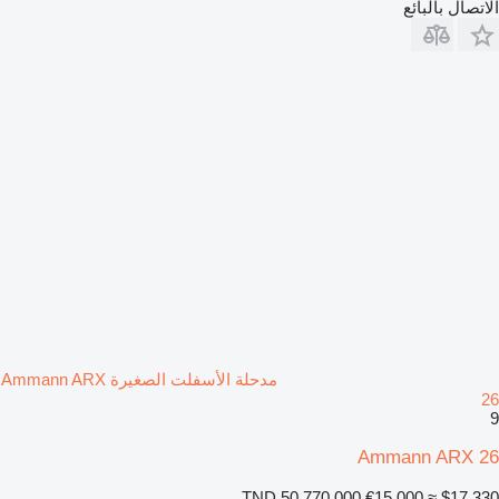
الاتصال بالبائع
مدحلة الأسفلت الصغيرة Ammann ARX
26
9
Ammann ARX 26
TND 50,770.000
€15,000
≈ $17,330