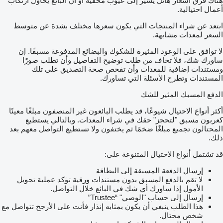
هناك فرق أسعار هائل يشير إلى عيوب مخفية أو أن البائع يحاول ارتكاب
أعمال احتيالية.
ابتعد عن شراء المنتجات التي يكون سعرها مختلف بشدة عن متوسط
السعر لمعدات مشابهة.
لا توافق على الوعود المثيرة للشكوك والبضائع المدفوعة مسبقًا. إن
ساورك شك، فلا تخاف من طلب توضيح التفاصيل وأن تطلب صورًا
ومستندات إضافية للمعدات وأن تفحص صحة التصديق على تلك
المستندات وتطرح الأسئلة التي تساورك.
الدفع المسبك المثير للشك
أكثر أنواع الاحتيال شيوعًا، قد يطلب البائعون غير المنصفون مبلغًا معينًا
كعربون مسبق "لتحجز" حقك في شراء المعدات. وبالتالي يستطيع
المحتالون تجميع مبلغًا ضخمًا ثم يختفون ولا تستطيع التواصل معهم بعد
ذلك.
قد تشتمل أنواع الاحتيال المتنوعة على:
إرسال الدفعة المسبقة إلى البطاقة
لا تقم بالدفع المسبق بدون مستندات ورقية تؤكد عملية تحويل
الأمول إذا ساورك أي شك في البائع خلال التواصل.
إرسال إلى حساب "الوصي" “Trustee”
هذا الطلب ينبغي أن يكون بمثابه إنذار فأنت على الأرجح تتواصل مع
شخص محتال.