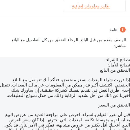
طلب معلومات إضافية
هامة
الوصف مقدم من قبل البائع. الرجاء التحقق من كل التفاصيل مع البائع
مباشرة.
نصائح للشراء
نصائح للأمان
التحقق من البائع
إذا قررت شراء المعدات بسعر منخفض، فتأكد أنك تتواصل مع البائع
الحقيقي. اكتشف أكبر قدر ممكن من المعلومات عن مالك المعدات. تتمثل
إحدى طرق الغش في تقديم نفسك كشركة حقيقية. إن ساورك شك،
أخبرنا عن ذلك من أجل تشديد الرقابة وذلك من خلال نموذج التعليقات.
التحقق من السعر
قبل أن تقرر القيام بالشراء، احرص على مراجعة العديد من عروض البيع
بعناية لفهم متوسط تكلفة المعدات التي اخترتها. إذا كان سعر العرض
الذي أعجبك أقل بكثير من عروض مشابهة، ففكر في الأمر بتأنٍ. قد يكون