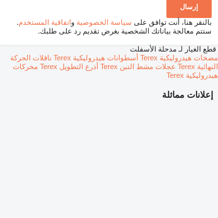
بالنقر هنا، أنت توافق على
سياسة الخصوصية
و
اتفاقية المستخدم
.
ستتم معالجة بياناتك الشخصية بغرض تقديم رد على طلبك.
قطع الغيار لـ مدحلة الأسفلت
مضخات هيدروليكية Terex
أسطوانات هيدروليكية Terex
ناقلات الحركة
النهائية Terex
عجلات مشط التبن Terex
أذرع التطويل Terex
محركات
هيدروليكية Terex
إعلانات مماثلة