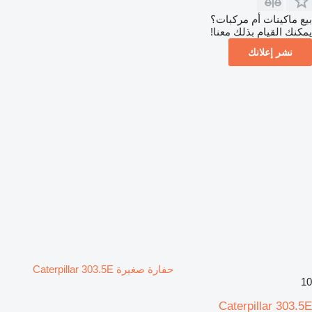
بيع ماكينات أم مركبات؟
يمكنك القيام بذلك معنا!
نشر إعلانك
حفارة صغيرة Caterpillar 303.5E
10
Caterpillar 303.5E