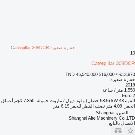
حفارة صغيرة Caterpillar 308DCR
10
Caterpillar 308DCR
TND 46,940.000
$16,000
≈ €13,870
حفارة صغيرة
2019
1.550 متر / ساعة
Euro 2
القوة
43 kW (58.5 حصان)
وقود
ديزل / مازوت
حمولة
7.850 كجم
أعماق
الحفر
4,09 متر
نصف القطر للحفر
6,19 متر
الصين، Shanghai
Shanghai Aite Machinery Co.,LTD
الاتصال بالبائع