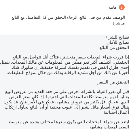
هامة
الوصف مقدم من قبل البائع. الرجاء التحقق من كل التفاصيل مع البائع
مباشرة.
نصائح للشراء
نصائح للأمان
التحقق من البائع
إذا قررت شراء المعدات بسعر منخفض، فتأكد أنك تتواصل مع البائع
الحقيقي. اكتشف أكبر قدر ممكن من المعلومات عن مالك المعدات. تتمثل
إحدى طرق الغش في تقديم نفسك كشركة حقيقية. إن ساورك شك،
أخبرنا عن ذلك من أجل تشديد الرقابة وذلك من خلال نموذج التعليقات.
التحقق من السعر
قبل أن تقرر القيام بالشراء، احرص على مراجعة العديد من عروض البيع
بعناية لفهم متوسط تكلفة المعدات التي اخترتها. إذا كان سعر العرض
الذي أعجبك أقل بكثير من عروض مشابهة، ففكر في الأمر بتأنٍ. قد يكون
هناك فرق أسعار هائل يشير إلى عيوب مخفية أو أن البائع يحاول ارتكاب
أعمال احتيالية.
ابتعد عن شراء المنتجات التي يكون سعرها مختلف بشدة عن متوسط
السعر لمعدات مشابهة.