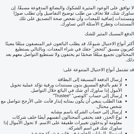
لا توافق على الوعود المثيرة للشكوك والبضائع المدفوعة مسبقًا. إن
ساورك شك، فلا تخاف من طلب توضيح التفاصيل وأن تطلب صورًا
ومستندات إضافية للمعدات وأن تفحص صحة التصديق على تلك
المستندات وتطرح الأسئلة التي تساورك.
الدفع المسبك المثير للشك
أكثر أنواع الاحتيال شيوعًا، قد يطلب البائعون غير المنصفون مبلغًا معينًا
كعربون مسبق "لتحجز" حقك في شراء المعدات. وبالتالي يستطيع
المحتالون تجميع مبلغًا ضخمًا ثم يختفون ولا تستطيع التواصل معهم بعد
ذلك.
قد تشتمل أنواع الاحتيال المتنوعة على:
إرسال الدفعة المسبقة إلى البطاقة
لا تقم بالدفع المسبق بدون مستندات ورقية تؤكد عملية تحويل
الأمول إذا ساورك أي شك في البائع خلال التواصل.
إرسال إلى حساب "الوصي" “Trustee”
هذا الطلب ينبغي أن يكون بمثابه إنذار فأنت على الأرجح تتواصل مع
شخص محتال.
إرسال إلى حساب الشركة باسم مشابه
توخّ الحذر، فقد يختفي المحتالون أنفسهم أيضًا خلف شركات
معلومة أو يدخلون تغييرات طفيفة على الاسم. لا تحول الأموال إذا
ساورك شك في اسم الشركة.
استبدال البيانات الخاصة في فاتورة شركة حقيقية