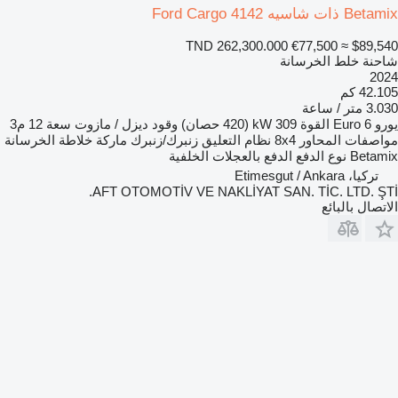
Betamix ذات شاسيه Ford Cargo 4142
TND 262,300.000
€77,500
≈ $89,540
شاحنة خلط الخرسانة
2024
42.105 كم
3.030 متر / ساعة
يورو
Euro 6
القوة
309 kW (420 حصان)
وقود
ديزل / مازوت
سعة
12 م3
مواصفات المحاور
8x4
نظام التعليق
زنبرك/زنبرك
ماركة خلاطة الخرسانة
Betamix
نوع الدفع
الدفع بالعجلات الخلفية
تركيا، Etimesgut / Ankara
AFT OTOMOTİV VE NAKLİYAT SAN. TİC. LTD. ŞTİ.
الاتصال بالبائع