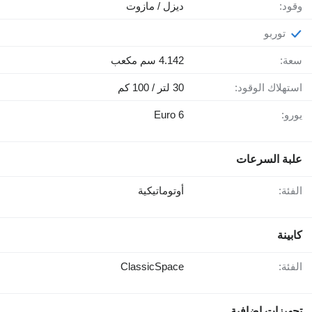
وقود:
ديزل / مازوت
توربو
سعة:
4.142 سم مكعب
استهلاك الوقود:
30 لتر / 100 كم
يورو:
Euro 6
علبة السرعات
الفئة:
أوتوماتيكية
كابينة
الفئة:
ClassicSpace
تجهيزات إضافية