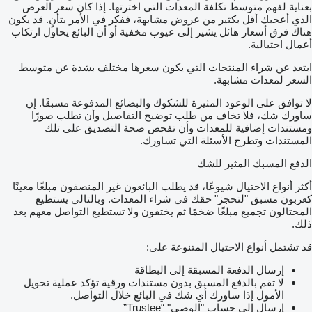
بعناية لفهم متوسط تكلفة المعدات التي اخترتها. إذا كان سعر العرض
الذي أعجبك أقل بكثير من عروض مشابهة، ففكر في الأمر بتأنٍ. قد يكون
هناك فرق أسعار هائل يشير إلى عيوب مخفية أو أن البائع يحاول ارتكاب
أعمال احتيالية.
ابتعد عن شراء المنتجات التي يكون سعرها مختلف بشدة عن متوسط
السعر لمعدات مشابهة.
لا توافق على الوعود المثيرة للشكوك والبضائع المدفوعة مسبقًا. إن
ساورك شك، فلا تخاف من طلب توضيح التفاصيل وأن تطلب صورًا
ومستندات إضافية للمعدات وأن تفحص صحة التصديق على تلك
المستندات وتطرح الأسئلة التي تساورك.
الدفع المسبك المثير للشك
أكثر أنواع الاحتيال شيوعًا، قد يطلب البائعون غير المنصفون مبلغًا معينًا
كعربون مسبق "لتحجز" حقك في شراء المعدات. وبالتالي يستطيع
المحتالون تجميع مبلغًا ضخمًا ثم يختفون ولا تستطيع التواصل معهم بعد
ذلك.
قد تشتمل أنواع الاحتيال المتنوعة على:
إرسال الدفعة المسبقة إلى البطاقة
لا تقم بالدفع المسبق بدون مستندات ورقية تؤكد عملية تحويل
الأمول إذا ساورك أي شك في البائع خلال التواصل.
إرسال إلى حساب "الوصي" “Trustee”