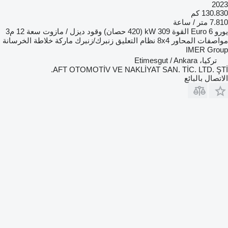
2023
130.830 كم
7.810 متر / ساعة
يورو
Euro 6
القوة
309 kW (420 حصان)
وقود
ديزل / مازوت
سعة
12 م3
مواصفات المحاور
8x4
نظام التعليق
زنبرك/زنبرك
ماركة خلاطة الخرسانة
IMER Group
تركيا، Etimesgut / Ankara
AFT OTOMOTİV VE NAKLİYAT SAN. TİC. LTD. ŞTİ.
الاتصال بالبائع