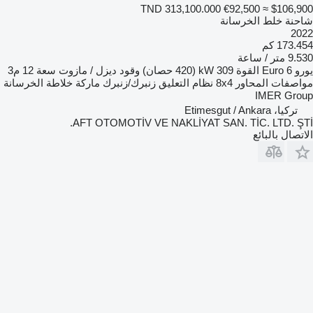
TND 313,100.000
€92,500
≈ $106,900
شاحنة خلط الخرسانة
2022
173.454 كم
9.530 متر / ساعة
يورو
Euro 6
القوة
309 kW (420 حصان)
وقود
ديزل / مازوت
سعة
12 م3
مواصفات المحاور
8x4
نظام التعليق
زنبرك/زنبرك
ماركة خلاطة الخرسانة
IMER Group
تركيا، Etimesgut / Ankara
AFT OTOMOTİV VE NAKLİYAT SAN. TİC. LTD. ŞTİ.
الاتصال بالبائع