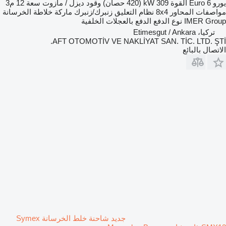
يورو
Euro 6
القوة
309 kW (420 حصان)
وقود
ديزل / مازوت
سعة
12 م3
مواصفات المحاور
8x4
نظام التعليق
زنبرك/زنبرك
ماركة خلاطة الخرسانة
IMER Group
نوع الدفع
الدفع بالعجلات الخلفية
تركيا، Etimesgut / Ankara
AFT OTOMOTİV VE NAKLİYAT SAN. TİC. LTD. ŞTİ.
الاتصال بالبائع
جديد شاحنة خلط الخرسانة Symex