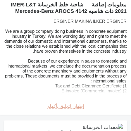
معلومات إضافية — شاحنة خلط الخرسانة IMER-L&T
2021 ذات شاسيه Mercedes-Benz AROCS 4142
ERGİNER MAKİNA İLKER ERGİNER
We are a group company doing business in concrete equipment
industry in Turkey. We are working day and night to meet the
demands of our domestic and international customers, thanks to
the close relations we established with the local companies that
have proven themselves in the concrete industry.
Because of our experience in sales to domestic and
international markets, we conclude the documentation process
of the concrete machinery and equipments without any
problems. These documents must be provided in the process of
international sales:
1) Tax and Debt Clearance Certificate
2) E-invoice (Commercial Invoice)
3) Activation of Customs Declaration (For customers who
choose highway transportation)
4) Consignment Note (For customers who choose sea
إظهار التعليق بأكمله
transportation)
5) Euro-1 and/or A.TR Movement Certificate
6) Original Vehicle License
7) EC Declaration of Conformity (AT Uygunluk Belgesi in
Turkish)