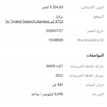
الوزن الإجمالي:
6.354,83 كجم
الموقع:
تركيا
8712 كم to "United States/Columbus"
تاريخ النشر:
27‏/07‏/2026
YD48509
Machineryline ID:
المواصفات
ماركة خلاطة الخرسانة:
IMER-L&T
موديل خلاطة الخرسانة:
2021
خزان المياه:
942 لتر
السرعة:
8,046 كيلومتر / ساعة