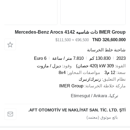
IMER Group ذات شاسيه Mercedes-Benz Arocs 4142
TND 326,600.000
≈ $111,500
€96,500
شاحنة خلط الخرسانة
2023
130.830 كم
7.810 متر / ساعة
Euro 6
القوة
309 kW (420 حصان)
وقود
ديزل / مازوت
سعة
12 م3
مواصفات المحاور
8x4
نظام التعليق
زنبرك/زنبرك
ماركة خلاطة الخرسانة
IMER Group
تركيا، Etimesgut / Ankara
AFT OTOMOTİV VE NAKLİYAT SAN. TİC. LTD. ŞTİ.