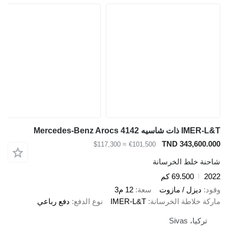
IMER-L&T ذات شاسيه Mercedes-Benz Arocs 4142
TND 343,600.000
≈ $117,300
€101,500
شاحنة خلط الخرسانة
2022
69.500 كم
وقود
ديزل / مازوت
سعة
12 م3
ماركة خلاطة الخرسانة
IMER-L&T
نوع الدفع
دفع رباعي
تركيا، Sivas