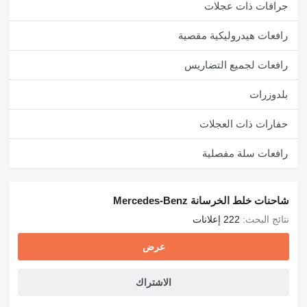
جرافات ذات عجلات
19) Kuwait
20) Portugal
رافعات هيدروليكية مقصية
DETAILS :
2021 MODEL 4142 MERCEDES 12 M3 AROCS
رافعات لجميع التضاريس
KILOMETER : 210000
بلدوزرات
WORKING HOURS : 2500
حفارات ذات العجلات
READY FOR SALE, IMMEDIATE DELIVERY .
رافعات سلة مفصلية
With my best regards
ERGİNER MAKİNA
شاحنات خلط الخرسانة Mercedes-Benz
İLKER ERGİNER
نتائج البحث:
222 إعلانات
عرض
الاشتراك