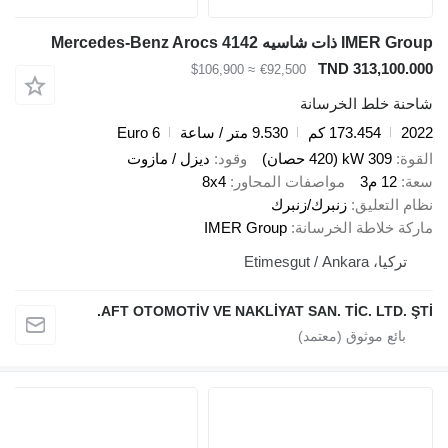
IMER Group ذات شاسيه Mercedes-Benz Arocs 4142
TND 313,100.000
≈ $106,900
€92,500
شاحنة خلط الخرسانة
2022
173.454 كم
9.530 متر / ساعة
Euro 6
القوة
309 kW (420 حصان)
وقود
ديزل / مازوت
سعة
12 م3
مواصفات المحاور
8x4
نظام التعليق
زنبرك/زنبرك
ماركة خلاطة الخرسانة
IMER Group
تركيا، Etimesgut / Ankara
AFT OTOMOTİV VE NAKLİYAT SAN. TİC. LTD. ŞTİ.