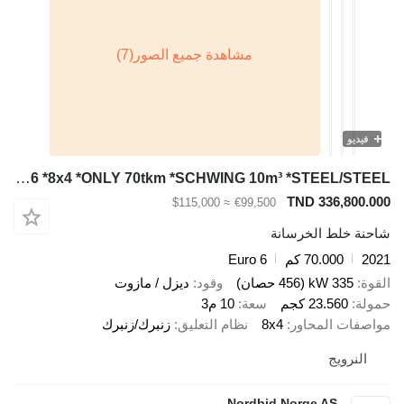
فيديو
Mercedes-Benz ACTROS 3246 *8x4 *ONLY 70tkm *SCHWING 10m³ *STEEL/STEEL
TND 336,800.000
≈ $115,000
€99,500
شاحنة خلط الخرسانة
2021
70.000 كم
Euro 6
القوة
335 kW (456 حصان)
وقود
ديزل / مازوت
حمولة
23.560 كجم
سعة
10 م3
مواصفات المحاور
8x4
نظام التعليق
زنبرك/زنبرك
النرويج
Nordbid Norge AS