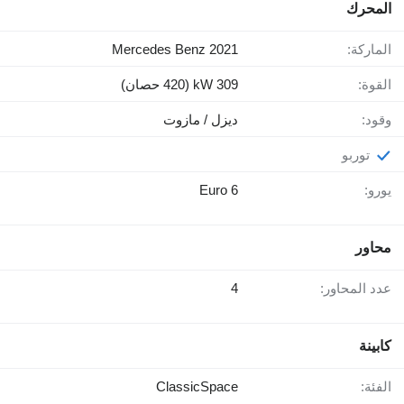
المحرك
الماركة:
Mercedes Benz 2021
القوة:
309 kW (420 حصان)
وقود:
ديزل / مازوت
توربو
يورو:
Euro 6
محاور
عدد المحاور:
4
كابينة
الفئة:
ClassicSpace