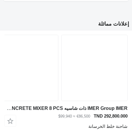
إعلانات مماثلة
IMER Group IMER ذات شاسيه Mercedes-Benz 2022 AROCS 4142/AUTO-AC-E6-8X4- 12M³ CONCRETE MIXER 8 PCS
TND 292,800.000
≈ $99,940
€86,500
شاحنة خلط الخرسانة