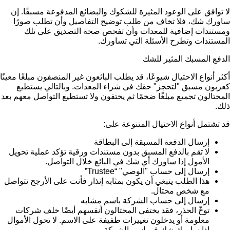
لا توافق على الوعود المثيرة للشكوك والبضائع المدفوعة مسبقًا. إن
ساورك شك، فلا تخاف من طلب توضيح التفاصيل وأن تطلب صورًا
ومستندات إضافية للمعدات وأن تفحص صحة التصديق على تلك
المستندات وتطرح الأسئلة التي تساورك.
الدفع المسبك المثير للشك
أكثر أنواع الاحتيال شيوعًا، قد يطلب البائعون غير المنصفون مبلغًا معينًا
كعربون مسبق "لتحجز" حقك في شراء المعدات. وبالتالي يستطيع
المحتالون تجميع مبلغًا ضخمًا ثم يختفون ولا تستطيع التواصل معهم بعد
ذلك.
قد تشتمل أنواع الاحتيال المتنوعة على:
إرسال الدفعة المسبقة إلى البطاقة
لا تقم بالدفع المسبق بدون مستندات ورقية تؤكد عملية تحويل
الأمول إذا ساورك أي شك في البائع خلال التواصل.
إرسال إلى حساب "الوصي" “Trustee”
هذا الطلب ينبغي أن يكون بمثابه إنذار فأنت على الأرجح تتواصل
مع شخص محتال.
إرسال إلى حساب الشركة باسم مشابه
توخّ الحذر، فقد يختفي المحتالون أنفسهم أيضًا خلف شركات
معلومة أو يدخلون تغييرات طفيفة على الاسم. لا تحول الأموال
إذا ساورك شك في اسم الشركة.