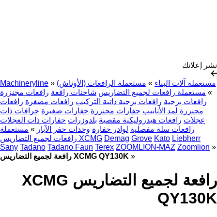
نشر إعلانك
مستعملة آلات البناء
»
مستعملة الرافعات (الأوناش)
»
Machineryline
»
مستعملة رافعات لجميع التضاريس
شاحنات رافعة
رافعات مجنزرة
رافعات برجية
رافعات برجية ذاتية التركيب
رافعات مصغرة
رافعات
مجنزرة لمد الأنابيب
حفارات مجنزرة
حفارات صغيرة
جرافات ذات
عجلات
رافعات هيدروليكية مقصية
بلدوزرات
حفارات ذات العجلات
رافعات سلة مفصلية
لوادر حفارة
وحدات حفر الآبار
»
مستعملة
Liebherr
Kato
Grove
Demag
رافعات لجميع التضاريس XCMG
Sany
Tadano
Tadano Faun
Terex
ZOOMLION-MAZ
Zoomlion
»
»
رافعة لجميع التضاريس XCMG QY130K
رافعة لجميع التضاريس XCMG
QY130K