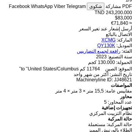
PDF
مشاركة
شكوى
Telegram
Viber
WhatsApp
Facebook
TND 243,200.000
$83,000
≈ €71,840
أرسل إشعار عند تغير السعر
الاتصال بالبائع
الماركة:
XCMG
الموديل:
QY130K
الفئة:
رافعة لجميع التضاريس
سنة التصنيع:
2023
الحمولة:
130.000 كجم
الموقع:
الصين
11764 كم to "United States/Columbus"
تاريخ النشر:
أكثر من شهر واحد
Machineryline ID:
JJ48621
المواصفات
مقاييس عامة:
15,5 متر × 3 متر × 4 متر
محاور
عدد المحاور:
5
تجهيزات إضافية
نظام التزييت المركزي
حالة المركبة
حالة المركبة:
مستعملة
الطلاء بالورنيش المميز