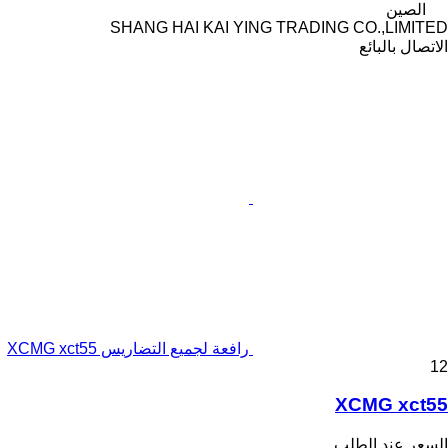
الصين
SHANG HAI KAI YING TRADING CO.,LIMITED
الاتصال بالبائع
رافعة لجميع التضاريس XCMG xct55
12
XCMG xct55
السعر عند الطلب