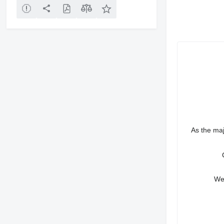
As the ma
We 