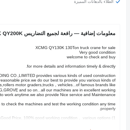
الطلاء بالدهانات المميزة
معلومات إضافية — رافعة لجميع التضاريس XCMG QY130K QY160K QY200K
XCMG QY130K 130Ton truck crane for sale
Very good condition
welcome to check and buy
for more details and information timely & directly.
ING CO.,LIMITED provides various kinds of used construction
easonable price.we do our best to provide you various kinds of
s,rollers motor graders,trucks，vehicles...of famous brands like
ROVE and so on...all our machines are in excellent working
to work anytime.we also provide Nice service and Maintenance.
 to check the machines and test the working condition any time
properly.
1) High Quality&Good Price, 100% good working condition， various options
2) Strong Mechanical Team, all machines are well serviced and regularly maintained.