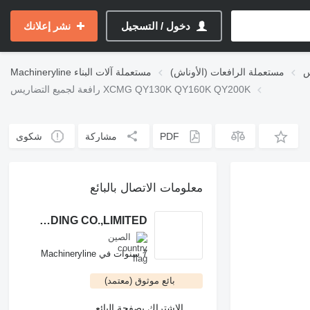
دخول / التسجيل
نشر إعلانك
س
مستعملة الرافعات (الأوناش)
مستعملة آلات البناء
Machineryline
رافعة لجميع التضاريس XCMG QY130K QY160K QY200K
PDF
مشاركة
شكوى
معلومات الاتصال بالبائع
SHANG HAI KAI YING TRADING CO.,LIMITED
الصين
7 سنوات في Machineryline
بائع موثوق (معتمد)
الاشتراك بصفحة البائع