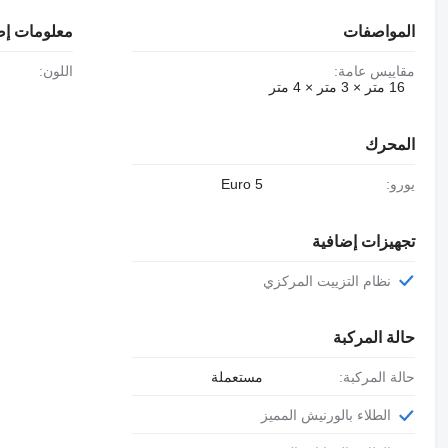
المواصفات
معلومات إض
مقاييس عامة:
اللون:
16 متر × 3 متر × 4 متر
المحرك
يورو:
Euro 5
تجهيزات إضافية
نظام التزييت المركزي
حالة المركبة
حالة المركبة:
مستعملة
الطلاء بالورنيش المميز