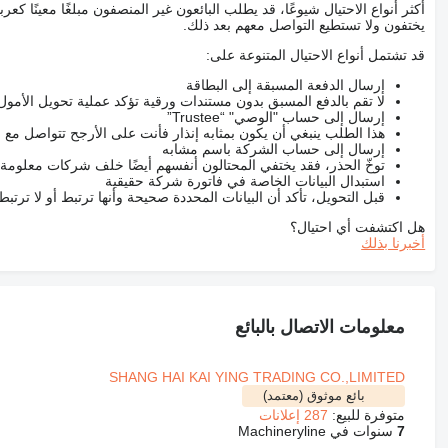
أكثر أنواع الاحتيال شيوعًا، قد يطلب البائعون غير المنصفون مبلغًا معينًا 
Payment: L/C is accpetable.
يختفون ولا تستطيع التواصل معهم بعد ذلك.
قد تشتمل أنواع الاحتيال المتنوعة على:
In good working condition
إرسال الدفعة المسبقة إلى البطاقة
Price: Negotiable
لا تقم بالدفع المسبق بدون مستندات ورقية تؤكد عملية تحويل الأمول
إرسال إلى حساب "الوصي" “Trustee”
Locate in shanghai our own yard,China
هذا الطلب ينبغي أن يكون بمثابه إنذار فأنت على الأرجح تتواصل م
إرسال إلى حساب الشركة باسم مشابه
Package: In bulk or by container
توخّ الحذر، فقد يختفي المحتالون أنفسهم أيضًا خلف شركات معلومة
استبدال البيانات الخاصة في فاتورة شركة حقيقية
Deliver in 1-7 days after confirmation
قبل التحويل، تأكد أن البيانات المحددة صحيحة وأنها ترتبط أو لا ترتب
هل اكتشفت أي احتيال؟
أخبرنا بذلك
معلومات الاتصال بالبائع
SHANG HAI KAI YING TRADING CO.,LIMITED
بائع موثوق (معتمد)
متوفرة للبيع:
287 إعلانات
7
سنوات في Machineryline