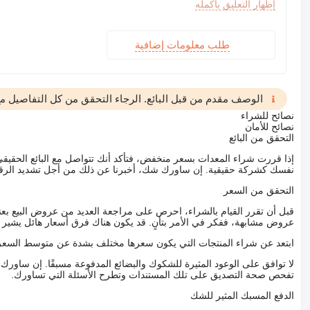
إظهار التعليق بأكمله
Additional service as follows:
1) Help you book the comfortable and nice hotel
طلب معلومات إضافية
2) Pick you up in the airport once you arrive
3) Help you check and pick good machines
الوصف مقدم من قبل البائع. الرجاء التحقق من كل التفاصيل مع 
4) Professional freight agents will arrange all well for you
نصائح للشراء
نصائح للأمان
5) Show you shanghai around and have a nice time
التحقق من البائع
6) Be one of your friends&partners in shanghai
إذا قررت شراء المعدات بسعر منخفض، فتأكد أنك تتواصل مع البائع الحق
نفسك كشركة حقيقية. إن ساورك شك، أخبرنا عن ذلك من أجل تشديد الرقاب
king forward to long-term cooperation&communication with you
التحقق من السعر
Good working condition and ready for work.
قبل أن تقرر القيام بالشراء، احرص على مراجعة العديد من عروض البيع بعن
Location: Our Own Yard in Shanghai.
عروض مشابهة، ففكر في الأمر بتأنٍ. قد يكون هناك فرق أسعار هائل يشير إلى
Service
ابتعد عن شراء المنتجات التي يكون سعرها مختلف بشدة عن متوسط السعر
Pick you up from the airport
لا توافق على الوعود المثيرة للشكوك والبضائع المدفوعة مسبقًا. إن ساو
تفحص صحة التصديق على تلك المستندات وتطرح الأسئلة التي تساورك.
Book hotel for you
الدفع المسبك المثير للشك
Guide you to visit Shanghai