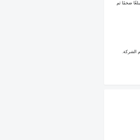
غًا ضخمًا ثم
م الشركة.