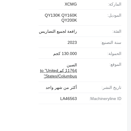
الماركة:
XCMG
الموديل:
QY130K QY160K
QY200K
الفئة:
رافعة لجميع التضاريس
سنة التصنيع:
2023
الحمولة:
130.000 كجم
الموقع:
الصين
11764 كم to "United
States/Columbus"
تاريخ النشر:
أكثر من شهر واحد
LA46563
Machineryline ID: