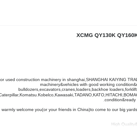
jor used construction machinery in shanghai,SHANGHAI KAIYING TRAD
machinery&vehicles with good working condition&r
bulldozers,excavators,cranes,loaders,backhoe loaders,forklift
Caterpillar,Komatsu.Kobelco,Kawasaki,TADANO,KATO,HITACHI,BOMAG,G
condition&ready 
warmly welcome you(or your friends in China)to come to our big yards