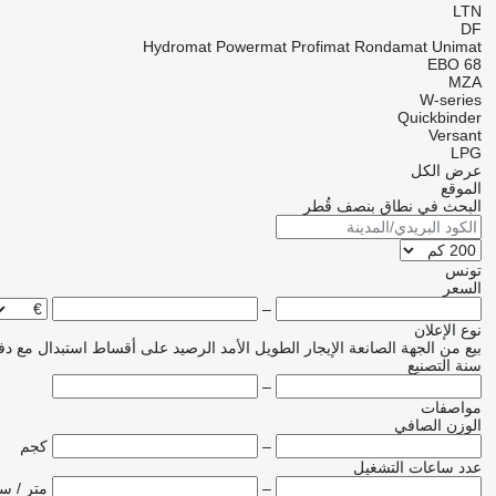
LTN
DF
Hydromat
Powermat
Profimat
Rondamat
Unimat
EBO 68
MZA
W-series
Quickbinder
Versant
LPG
عرض الكل
الموقع
البحث في نطاق بنصف قُطر
تونس
السعر
–
نوع الإعلان
بيع
من الجهة الصانعة
الإيجار الطويل الأمد
الرصيد
على أقساط
استبدال مع دف
سنة التصنيع
–
مواصفات
الوزن الصافي
–
كجم
عدد ساعات التشغيل
–
متر / س