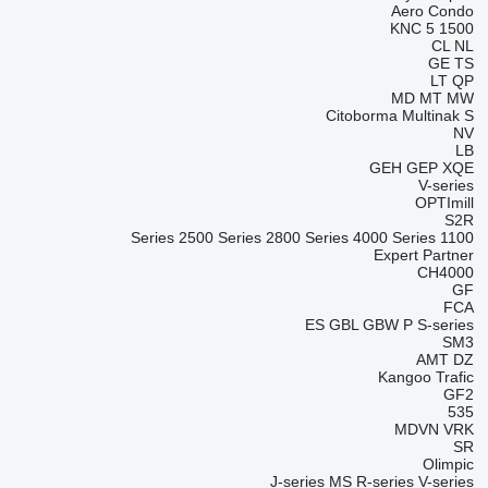
Aero
Condo
KNC 5 1500
CL
NL
GE
TS
LT
QP
MD
MT
MW
Citoborma
Multinak S
NV
LB
GEH
GEP
XQE
V-series
OPTImill
S2R
2500 Series
2800 Series
4000 Series
1100 Series
Expert
Partner
CH4000
GF
FCA
ES
GBL
GBW
P
S-series
SM3
AMT
DZ
Kangoo
Trafic
GF2
535
MDVN
VRK
SR
Olimpic
J-series
MS
R-series
V-series