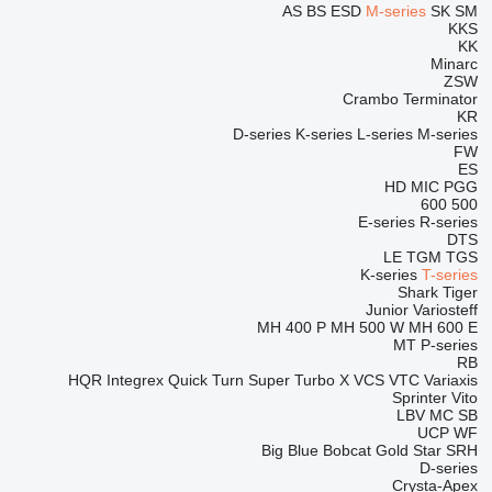
AS
BS
ESD
M-series
SK
SM
KKS
KK
Minarc
ZSW
Crambo
Terminator
KR
D-series
K-series
L-series
M-series
FW
ES
HD
MIC
PGG
600
500
E-series
R-series
DTS
LE
TGM
TGS
K-series
T-series
Shark
Tiger
Junior
Variosteff
MH 400 P
MH 500 W
MH 600 E
MT
P-series
RB
HQR
Integrex
Quick Turn
Super Turbo X
VCS
VTC
Variaxis
Sprinter
Vito
LBV
MC
SB
UCP
WF
Big Blue
Bobcat
Gold Star
SRH
D-series
Crysta-Apex