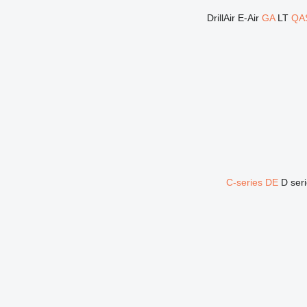
DrillAir
E-Air
GA
LT
QA
C-series
DE
D ser