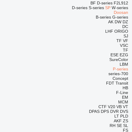
BF
D-series
F2L912
D-series
S-series
SP
W-series
Doosan
B-series
G-series
AK
DW
DZ
DC
LHF
ORIGO
SJ
TF
VF
VSC
TF
ESE
EZG
SureColor
LBM
P-series
700-series
Concept
FDT
Transit
HB
F-Line
EM
MCM
CTF
V20
VB
VT
DPAS
DPS
DVR
DVS
LT
PLD
AKF
ZS
RH
SE
SL
FS