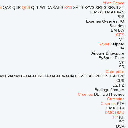
Atlas Copco
S
QAX
QEP
QES
QLT
WEDA
XAHS
XAS
XATS
XAVS
XRHS
XRVS
ZT
QAS
W series
XAS
PDP
E-series
G-series
KG
B-series
BM
BW
GFS
VT
Rover
Skipper
PA
Airpure
Britecpure
BySprint Fiber
CK
SR
Caterpillar
ies
E-series
G-series
GC
M-series
V-series
365
330
320
315
160
120
CPS
DZ
FZ
Berlingo
Jumper
C-series
DLT
DS
H-series
Cummins
C-series
KTA
CMX
CTX
DMC
DMU
FP
KF
SC
DCA