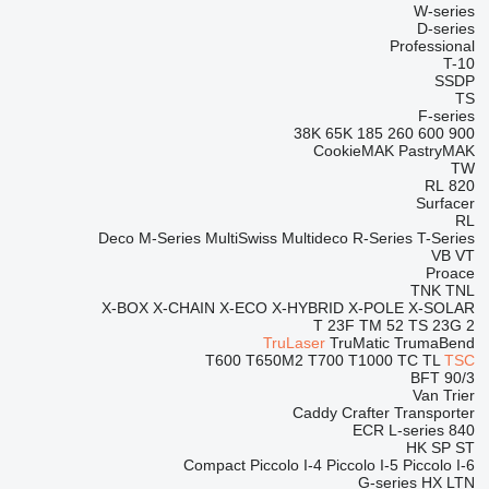
W-series
D-series
Professional
T-10
SSDP
TS
F-series
38K
65K
185
260
600
900
CookieMAK
PastryMAK
TW
RL
820
Surfacer
RL
Deco
M-Series
MultiSwiss
Multideco
R-Series
T-Series
VB
VT
Proace
TNK
TNL
X-BOX
X-CHAIN
X-ECO
X-HYBRID
X-POLE
X-SOLAR
T 23F
TM 52
TS 23G 2
TruLaser
TruMatic
TrumaBend
T600
T650M2
T700
T1000
TC
TL
TSC
BFT 90/3
Van Trier
Caddy
Crafter
Transporter
ECR
L-series
840
HK
SP
ST
Compact
Piccolo I-4
Piccolo I-5
Piccolo I-6
G-series
HX
LTN