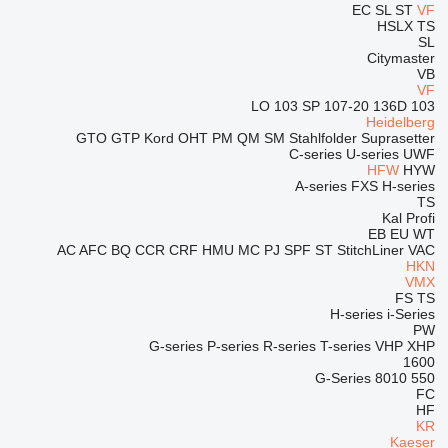
EC
SL
ST
VF
HSLX
TS
SL
Citymaster
VB
VF
103 SP
107-20
136D
103 LO
Heidelberg
GTO
GTP
Kord
OHT
PM
QM
SM
Stahlfolder
Suprasetter
C-series
U-series
UWF
HFW
HYW
A-series
FXS
H-series
TS
Kal
Profi
EB
EU
WT
AC
AFC
BQ
CCR
CRF
HMU
MC
PJ
SPF
ST
StitchLiner
VAC
HKN
VMX
FS
TS
H-series
i-Series
PW
G-series
P-series
R-series
T-series
VHP
XHP
1600
G-Series
8010
550
FC
HF
KR
Kaeser