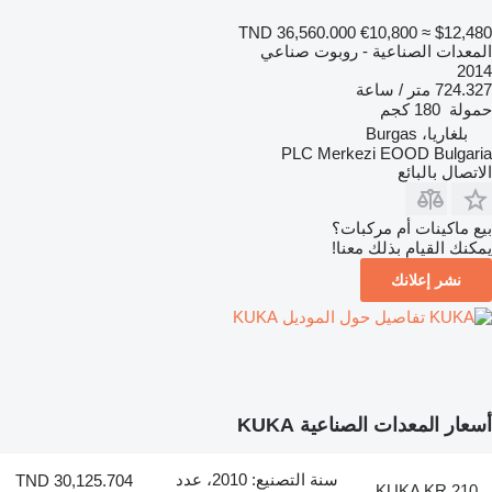
TND 36,560.000
€10,800
≈ $12,480
المعدات الصناعية - روبوت صناعي
2014
724.327 متر / ساعة
حمولة
180 كجم
بلغاريا، Burgas
PLC Merkezi EOOD Bulgaria
الاتصال بالبائع
بيع ماكينات أم مركبات؟
يمكنك القيام بذلك معنا!
نشر إعلانك
تفاصيل حول الموديل KUKA
أسعار المعدات الصناعية KUKA
سنة التصنيع: 2010، عدد
TND 30,125.704
KUKA KR 210