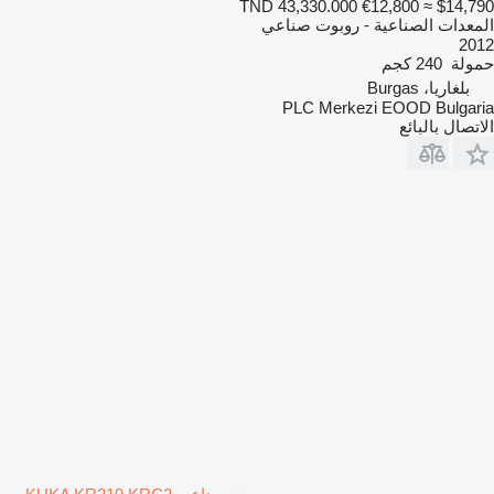
TND 43,330.000
€12,800
≈ $14,790
المعدات الصناعية - روبوت صناعي
2012
حمولة
240 كجم
بلغاريا، Burgas
PLC Merkezi EOOD Bulgaria
الاتصال بالبائع