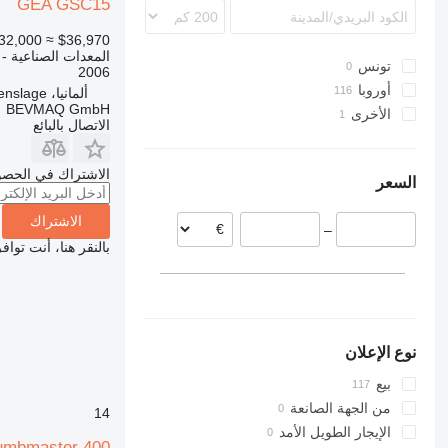
GEA GSC15
Stahlfolder
Variaxis
XATS
TSC
GC
PJ
32,000
≈ $36,970
Suprasetter
M-series
XAVS
SPF
المعدات الصناعية -
تونس
V-series
XRHS
ST
2006
أوروبا
StitchLiner
XRVS
ألمانيا، Menslage
BEVMAQ GmbH
الأخرى
ألمانيا
VAC
ZT
الاتصال بالبائع
هولندا
أوكرانيا
إسبانيا
الاشتراك في الحصو
السعر
بلجيكا
بولندا
الاشتراك
–
فرنسا
بالنقر هنا، أنت توا
البرتغال
نوع الإعلان
بيع
من الجهة الصانعة
14
الإيجار الطويل الأمد
mbmaster 400