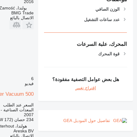
2016
بولندا، Zamość
الوزن الصافي
BMG Trade
الاتصال بالبائع
عدد ساعات التشغيل
المحرك، علبة السرعات
قوة المحرك
6
هل بعض عوامل التصفية مفقودة؟
فيديو
اقتراح تغيير
er Vacuum 500
السعر عند الطلب
المعدات الصناعية - 
2007
234 حصان (172 kW)
تفاصيل حول الموديل GEA
هولندا، Oosterhout
Areska BV
الاتصال بالبائع