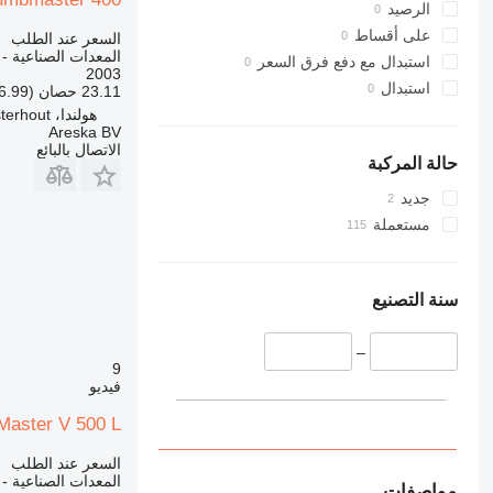
الرصيد
على أقساط
السعر عند الطلب
المعدات الصناعية - 
استبدال مع دفع فرق السعر
2003
استبدال
23.11 حصان (16.99 kW)
هولندا، Oosterhout
Areska BV
الاتصال بالبائع
حالة المركبة
جديد
مستعملة
سنة التصنيع
–
9
فيديو
aster V 500 L
السعر عند الطلب
المعدات الصناعية - 
مواصفات