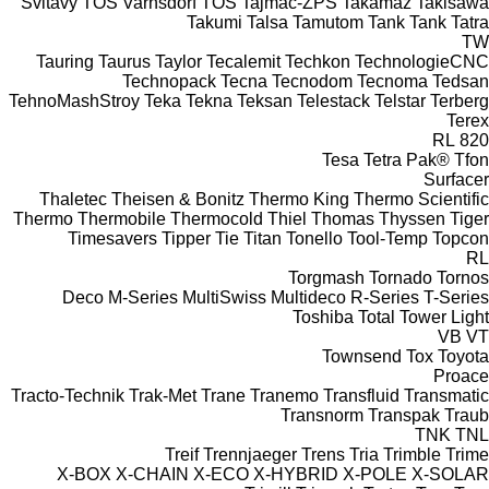
Svitavy
TOS Varnsdorf
TOS
Tajmac-ZPS
Takamaz
Takisawa
Takumi
Talsa
Tamutom
Tank
Tank
Tatra
TW
Tauring
Taurus
Taylor
Tecalemit
Techkon
TechnologieCNC
Technopack
Tecna
Tecnodom
Tecnoma
Tedsan
TehnoMashStroy
Teka
Tekna
Teksan
Telestack
Telstar
Terberg
Terex
RL
820
Tesa
Tetra Pak®
Tfon
Surfacer
Thaletec
Theisen & Bonitz
Thermo King
Thermo Scientific
Thermo
Thermobile
Thermocold
Thiel
Thomas
Thyssen
Tiger
Timesavers
Tipper Tie
Titan
Tonello
Tool-Temp
Topcon
RL
Torgmash
Tornado
Tornos
Deco
M-Series
MultiSwiss
Multideco
R-Series
T-Series
Toshiba
Total
Tower Light
VB
VT
Townsend
Tox
Toyota
Proace
Tracto-Technik
Trak-Met
Trane
Tranemo
Transfluid
Transmatic
Transnorm
Transpak
Traub
TNK
TNL
Treif
Trennjaeger
Trens
Tria
Trimble
Trime
X-BOX
X-CHAIN
X-ECO
X-HYBRID
X-POLE
X-SOLAR