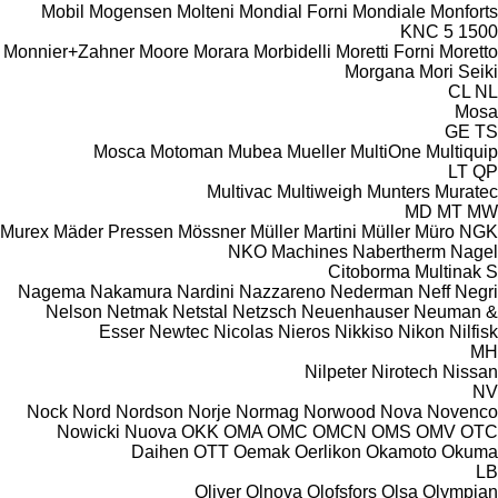
Mobil
Mogensen
Molteni
Mondial Forni
Mondiale
Monforts
KNC 5 1500
Monnier+Zahner
Moore
Morara
Morbidelli
Moretti Forni
Moretto
Morgana
Mori Seiki
CL
NL
Mosa
GE
TS
Mosca
Motoman
Mubea
Mueller
MultiOne
Multiquip
LT
QP
Multivac
Multiweigh
Munters
Muratec
MD
MT
MW
Murex
Mäder Pressen
Mössner
Müller Martini
Müller
Müro
NGK
NKO Machines
Nabertherm
Nagel
Citoborma
Multinak S
Nagema
Nakamura
Nardini
Nazzareno
Nederman
Neff
Negri
Nelson
Netmak
Netstal
Netzsch
Neuenhauser
Neuman &
Esser
Newtec
Nicolas
Nieros
Nikkiso
Nikon
Nilfisk
MH
Nilpeter
Nirotech
Nissan
NV
Nock
Nord
Nordson
Norje
Normag
Norwood
Nova
Novenco
Nowicki
Nuova
OKK
OMA
OMC
OMCN
OMS
OMV
OTC
Daihen
OTT
Oemak
Oerlikon
Okamoto
Okuma
LB
Oliver
Olnova
Olofsfors
Olsa
Olympian