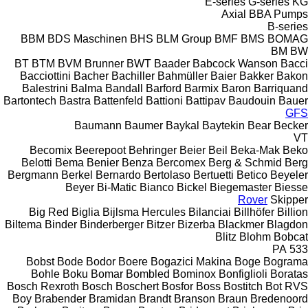
E-series
G-series
KG
Axial
BBA Pumps
B-series
BBM
BDS Maschinen
BHS
BLM Group
BMF
BMS
BOMAG
BM
BW
BT
BTM
BVM Brunner
BWT
Baader
Babcock Wanson
Bacci
Bacciottini
Bacher
Bachiller
Bahmüller
Baier
Bakker
Bakon
Balestrini
Balma
Bandall
Barford
Barmix
Baron
Barriquand
Bartontech
Bastra
Battenfeld
Battioni
Battipav
Baudouin
Bauer
GFS
Baumann
Baumer
Baykal
Baytekin
Bear
Becker
VT
Becomix
Beerepoot
Behringer
Beier
Beil
Beka-Mak
Beko
Belotti
Bema
Benier
Benza
Bercomex
Berg & Schmid
Berg
Bergmann
Berkel
Bernardo
Bertolaso
Bertuetti
Betico
Beyeler
Beyer
Bi-Matic
Bianco
Bickel
Biegemaster
Biesse
Rover
Skipper
Big Red
Biglia
Bijlsma Hercules
Bilanciai
Billhöfer
Billion
Biltema
Binder
Binderberger
Bitzer
Bizerba
Blackmer
Blagdon
Blitz
Blohm
Bobcat
PA
533
Bobst
Bode
Bodor
Boere
Bogazici Makina
Boge
Bograma
Bohle
Boku
Bomar
Bombled
Bominox
Bonfiglioli
Boratas
Bosch Rexroth
Bosch
Boschert
Bosfor
Boss
Bostitch
Bot RVS
Boy
Brabender
Bramidan
Brandt
Branson
Braun
Bredenoord