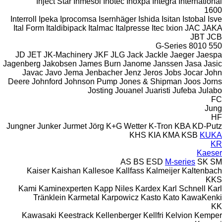
Inject Star
Inmesol
Inotec
Inoxpa
Integra
International
1600
Interroll
Ipeka
Iprocomsa
Isernhäger
Ishida
Isitan
Istobal
Isve
Ital Form
Italdibipack
Italmac
Italpresse
Itec
Ixion
JAC
JAKA
JBT
JCB
G-Series
8010
550
JD
JET
JK-Machinery
JKF
JLG
Jack
Jackle
Jaeger
Jaespa
Jagenberg
Jakobsen
James Burn
Janome
Janssen
Jasa
Jasic
Javac
Javo
Jema
Jenbacher
Jenz
Jeros
Jobs
Jocar
John
Deere
Johnford
Johnson Pump
Jones & Shipman
Joos
Jorns
Josting
Jouanel
Juaristi
Jufeba
Julabo
FC
Jung
HF
Jungner
Junker
Jurmet
Jörg
K+G Wetter
K-Tron
KBA
KD-Putz
KHS
KIA
KMA
KSB
KUKA
KR
Kaeser
AS
BS
ESD
M-series
SK
SM
Kaiser
Kaishan
Kallesoe
Kallfass
Kalmeijer
Kaltenbach
KKS
Kami
Kaminexperten
Kapp Niles
Kardex
Karl Schnell
Karl
Tränklein
Karmetal
Karpowicz
Kasto
Kato
KawaKenki
KK
Kawasaki
Keestrack
Kellenberger
Kellfri
Kelvion
Kemper