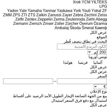
Xrok
YCM
YILTEKS
LPG
Yadon
Yale
Yamaha
Yanmar
Yaskawa
York
Youli
Ystral
ZF
ZMM
ZPS
ZTI
ZTS
Zalkin
Zanussi
Zayer
Zebra
Zechini
Zeiss
Zelfir
Zentex
Zeppelin
Zerma
Zeulenroda
Ziehl-Abegg
Ziemann
Ziersch
Zinser
Zoller
Zürcher
Överum
Özarma
Ambalaj
Škoda
Šmeral
Кампф
عرض الكل
الموقع
البحث في نطاق بنصف قُطر
تونس
أوروبا
ألمانيا
فرنسا
هولندا
عرض الكل
عرض الكل
السعر
–
نوع الإعلان
بيع
من الجهة الصانعة
الإيجار الطويل الأمد
الرصيد
على أقساط
استبدال مع دفع فرق السعر
استبدال
عرض الكل