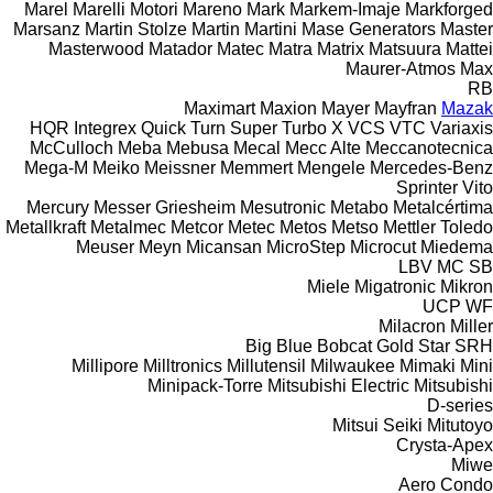
Marel
Marelli Motori
Mareno
Mark
Markem-Imaje
Markforged
Marsanz
Martin Stolze
Martin
Martini
Mase Generators
Master
Masterwood
Matador
Matec
Matra
Matrix
Matsuura
Mattei
Maurer-Atmos
Max
RB
Maximart
Maxion
Mayer
Mayfran
Mazak
HQR
Integrex
Quick Turn
Super Turbo X
VCS
VTC
Variaxis
McCulloch
Meba
Mebusa
Mecal
Mecc Alte
Meccanotecnica
Mega-M
Meiko
Meissner
Memmert
Mengele
Mercedes-Benz
Sprinter
Vito
Mercury
Messer Griesheim
Mesutronic
Metabo
Metalcértima
Metallkraft
Metalmec
Metcor
Metec
Metos
Metso
Mettler Toledo
Meuser
Meyn
Micansan
MicroStep
Microcut
Miedema
LBV
MC
SB
Miele
Migatronic
Mikron
UCP
WF
Milacron
Miller
Big Blue
Bobcat
Gold Star
SRH
Millipore
Milltronics
Millutensil
Milwaukee
Mimaki
Mini
Minipack-Torre
Mitsubishi Electric
Mitsubishi
D-series
Mitsui Seiki
Mitutoyo
Crysta-Apex
Miwe
Aero
Condo