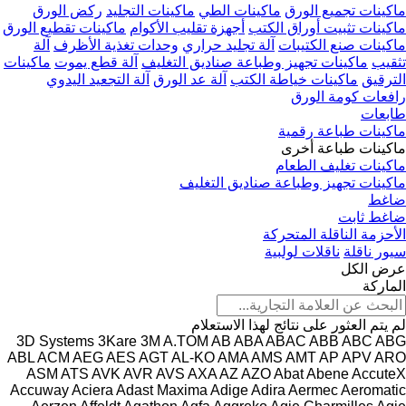
ماكينات تجميع الورق
ماكينات الطي
ماكينات التجليد
ركض الورق
ماكينات تثبيت أوراق الكتب
أجهزة تقليب الأكوام
ماكينات تقطيع الورق
ماكينات صنع الكتيبات
آلة تجليد حراري
وحدات تغذية الأظرف
آلة
تثقيب
ماكينات تجهيز وطباعة صناديق التغليف
آلة قطع يموت
ماكينات
الترقيق
ماكينات خياطة الكتب
آلة عد الورق
آلة التجعيد اليدوي
رافعات كومة الورق
طابعات
ماكينات طباعة رقمية
ماكينات طباعة أخرى
ماكينات تغليف الطعام
ماكينات تجهيز وطباعة صناديق التغليف
ضاغط
ضاغط ثابت
الأحزمة الناقلة المتحركة
سيور ناقلة
ناقلات لولبية
عرض الكل
الماركة
لم يتم العثور على نتائج لهذا الاستعلام
3D Systems
3Kare
3M
A.TOM
AB
ABA
ABAC
ABB
ABC
ABG
ABL
ACM
AEG
AES
AGT
AL-KO
AMA
AMS
AMT
AP
APV
ARO
ASM
ATS
AVK
AVR
AVS
AXA
AZ
AZO
Abat
Abene
AccuteX
Accuway
Aciera
Adast Maxima
Adige
Adira
Aermec
Aeromatic