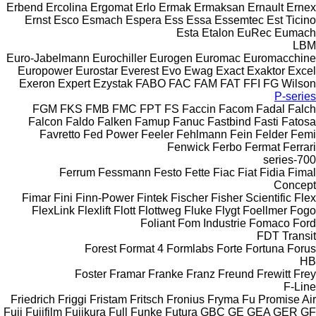
Erbend
Ercolina
Ergomat
Erlo
Ermak
Ermaksan
Ernault
Ernex
Ernst
Esco
Esmach
Espera
Ess
Essa
Essemtec
Est Ticino
Esta
Etalon
EuRec
Eumach
LBM
Euro-Jabelmann
Eurochiller
Eurogen
Euromac
Euromacchine
Europower
Eurostar
Everest
Evo
Ewag
Exact
Exaktor
Excel
Exeron
Expert
Ezystak
FABO
FAC
FAM
FAT
FFI
FG Wilson
P-series
FGM
FKS
FMB
FMC
FPT
FS
Faccin
Facom
Fadal
Falch
Falcon
Faldo
Falken
Famup
Fanuc
Fastbind
Fasti
Fatosa
Favretto
Fed Power
Feeler
Fehlmann
Fein
Felder
Femi
Fenwick
Ferbo
Fermat
Ferrari
700-series
Ferrum
Fessmann
Festo
Fette
Fiac
Fiat
Fidia
Fimal
Concept
Fimar
Fini
Finn-Power
Fintek
Fischer
Fisher Scientific
Flex
FlexLink
Flexlift
Flott
Flottweg
Fluke
Flygt
Foellmer
Fogo
Foliant
Fom Industrie
Fomaco
Ford
FDT
Transit
Forest
Format 4
Formlabs
Forte
Fortuna
Forus
HB
Foster
Framar
Franke
Franz
Freund
Frewitt
Frey
F-Line
Friedrich
Friggi
Fristam
Fritsch
Fronius
Fryma
Fu Promise Air
Fuji
Fujifilm
Fujikura
Full
Funke
Futura
GBC
GE
GEA
GER
GF