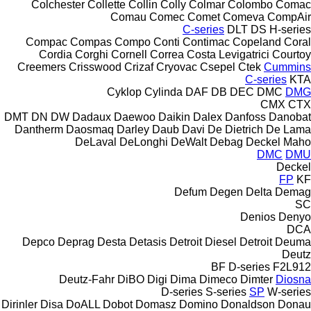
Colchester
Collette
Collin
Colly
Colmar
Colombo
Comac
Comau
Comec
Comet
Comeva
CompAir
C-series
DLT
DS
H-series
Compac
Compas
Compo
Conti
Contimac
Copeland
Coral
Cordia
Corghi
Cornell
Correa
Costa Levigatrici
Courtoy
Creemers
Crisswood
Crizaf
Cryovac
Csepel
Ctek
Cummins
C-series
KTA
Cyklop
Cylinda
DAF
DB
DEC
DMC
DMG
CMX
CTX
DMT
DN
DW
Dadaux
Daewoo
Daikin
Dalex
Danfoss
Danobat
Dantherm
Daosmaq
Darley
Daub
Davi
De Dietrich
De Lama
DeLaval
DeLonghi
DeWalt
Debag
Deckel Maho
DMC
DMU
Deckel
FP
KF
Defum
Degen
Delta
Demag
SC
Denios
Denyo
DCA
Depco
Deprag
Desta
Detasis
Detroit Diesel
Detroit
Deuma
Deutz
BF
D-series
F2L912
Deutz-Fahr
DiBO
Digi
Dima
Dimeco
Dimter
Diosna
D-series
S-series
SP
W-series
Dirinler
Disa
DoALL
Dobot
Domasz
Domino
Donaldson
Donau