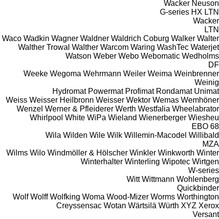
Wacker Neuson
G-series
HX
LTN
Wacker
LTN
Waco
Wadkin
Wagner
Waldner
Waldrich Coburg
Walker
Walter
Walther Trowal
Walther
Warcom
Waring
WashTec
Waterjet
Watson
Weber
Webo
Webomatic
Wedholms
DF
Weeke
Wegoma
Wehrmann
Weiler
Weima
Weinbrenner
Weinig
Hydromat
Powermat
Profimat
Rondamat
Unimat
Weiss
Weisser Heilbronn
Weisser
Wektor
Wemas
Wemhöner
Wenzel
Werner & Pfleiderer
Werth
Westfalia
Wheelabrator
Whirlpool
White
WiPa
Wieland
Wienerberger
Wiesheu
EBO 68
Wila
Wilden
Wile
Wilk
Willemin-Macodel
Willibald
MZA
Wilms
Wilo
Windmöller & Hölscher
Winkler
Winkworth
Winter
Winterhalter
Winterling
Wipotec
Wirtgen
W-series
Witt
Wittmann
Wohlenberg
Quickbinder
Wolf
Wolff
Wolfking
Woma
Wood-Mizer
Worms
Worthington
Creyssensac
Wotan
Wärtsilä
Würth
XYZ
Xerox
Versant