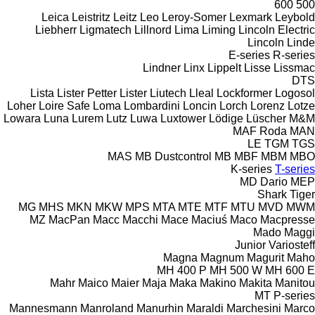
600
500
Leica
Leistritz
Leitz
Leo
Leroy-Somer
Lexmark
Leybold
Liebherr
Ligmatech
Lillnord
Lima
Liming
Lincoln Electric
Lincoln
Linde
E-series
R-series
Lindner
Linx
Lippelt
Lisse
Lissmac
DTS
Lista
Lister Petter
Lister
Liutech
Lleal
Lockformer
Logosol
Loher
Loire Safe
Loma
Lombardini
Loncin
Lorch
Lorenz
Lotze
Lowara
Luna
Lurem
Lutz
Luwa
Luxtower
Lödige
Lüscher
M&M
MAF Roda
MAN
LE
TGM
TGS
MAS
MB Dustcontrol
MB
MBF
MBM
MBO
K-series
T-series
MD Dario
MEP
Shark
Tiger
MG
MHS
MKN
MKW
MPS
MTA
MTE
MTF
MTU
MVD
MWM
MZ
MacPan
Macc
Macchi
Mace
Maciuś
Maco
Macpresse
Mado
Maggi
Junior
Variosteff
Magna
Magnum
Magurit
Maho
MH 400 P
MH 500 W
MH 600 E
Mahr
Maico
Maier
Maja
Maka
Makino
Makita
Manitou
MT
P-series
Mannesmann
Manroland
Manurhin
Maraldi
Marchesini
Marco