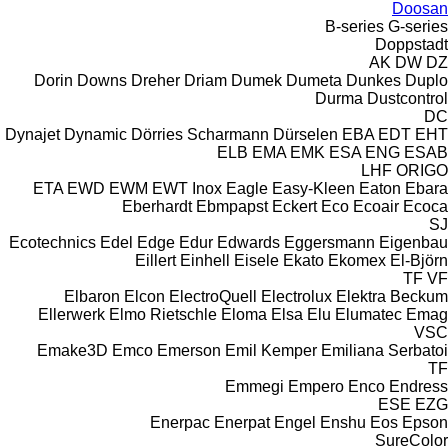
Doosan
B-series
G-series
Doppstadt
AK
DW
DZ
Dorin
Downs
Dreher
Driam
Dumek
Dumeta
Dunkes
Duplo
Durma
Dustcontrol
DC
Dynajet
Dynamic
Dörries Scharmann
Dürselen
EBA
EDT
EHT
ELB
EMA
EMK
ESA ENG
ESAB
LHF
ORIGO
ETA
EWD
EWM
EWT Inox
Eagle
Easy-Kleen
Eaton
Ebara
Eberhardt
Ebmpapst
Eckert
Eco
Ecoair
Ecoca
SJ
Ecotechnics
Edel
Edge
Edur
Edwards
Eggersmann
Eigenbau
Eillert
Einhell
Eisele
Ekato
Ekomex
El-Björn
TF
VF
Elbaron
Elcon
ElectroQuell
Electrolux
Elektra Beckum
Ellerwerk
Elmo Rietschle
Eloma
Elsa
Elu
Elumatec
Emag
VSC
Emake3D
Emco
Emerson
Emil Kemper
Emiliana Serbatoi
TF
Emmegi
Empero
Enco
Endress
ESE
EZG
Enerpac
Enerpat
Engel
Enshu
Eos
Epson
SureColor