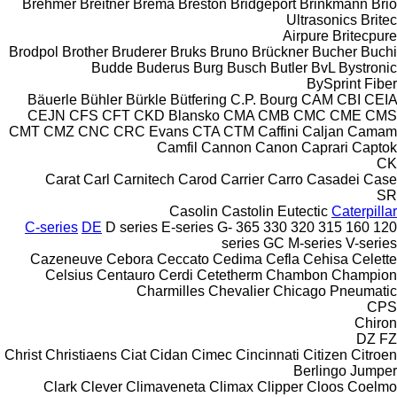
Brehmer
Breitner
Brema
Breston
Bridgeport
Brinkmann
Brio
Ultrasonics
Britec
Airpure
Britecpure
Brodpol
Brother
Bruderer
Bruks
Bruno
Brückner
Bucher
Buchi
Budde
Buderus
Burg
Busch
Butler
BvL
Bystronic
BySprint Fiber
Bäuerle
Bühler
Bürkle
Bütfering
C.P. Bourg
CAM
CBI
CEIA
CEJN
CFS
CFT
CKD Blansko
CMA
CMB
CMC
CME
CMS
CMT
CMZ
CNC
CRC Evans
CTA
CTM
Caffini
Caljan
Camam
Camfil
Cannon
Canon
Caprari
Captok
CK
Carat
Carl
Carnitech
Carod
Carrier
Carro
Casadei
Case
SR
Casolin
Castolin Eutectic
Caterpillar
C-series
DE
D series
E-series
G-
365
330
320
315
160
120
series
GC
M-series
V-series
Cazeneuve
Cebora
Ceccato
Cedima
Cefla
Cehisa
Celette
Celsius
Centauro
Cerdi
Cetetherm
Chambon
Champion
Charmilles
Chevalier
Chicago Pneumatic
CPS
Chiron
DZ
FZ
Christ
Christiaens
Ciat
Cidan
Cimec
Cincinnati
Citizen
Citroen
Berlingo
Jumper
Clark
Clever
Climaveneta
Climax
Clipper
Cloos
Coelmo