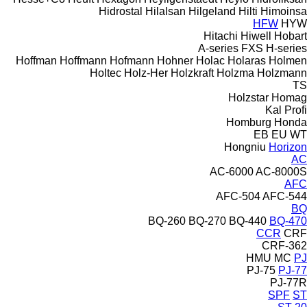
Hidrostal
Hilalsan
Hilgeland
Hilti
Himoinsa
HFW
HYW
Hitachi
Hiwell
Hobart
A-series
FXS
H-series
Hoffman
Hoffmann
Hofmann
Hohner
Holac
Holaras
Holmen
Holtec
Holz-Her
Holzkraft
Holzma
Holzmann
TS
Holzstar
Homag
Kal
Profi
Homburg
Honda
EB
EU
WT
Hongniu
Horizon
AC
AC-6000
AC-8000S
AFC
AFC-504
AFC-544
BQ
BQ-260
BQ-270
BQ-440
BQ-470
CCR
CRF
CRF-362
HMU
MC
PJ
PJ-75
PJ-77
PJ-77R
SPF
ST