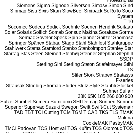
Professional
Siemens
Sigma
Signode
Silverson
Simasv
Simon
Sind
Sinmag
Sisu
Sixis
Skan
SlowBeer
Smipack
SoRoTo
Soco
System
T-10
Socomec
Sodeca
Sodick
Soehnle
Soenen Hendrik
Soitaab
Solar
Solaris
Sollich
Somab
Sonsuz Makina
Soraluce
Sorma
Sormac
Sovelor
Speck
Spin
Spinner
Spitzer
Spomasz
Springer
Spänex
Stabau
Stago
Stahl
Stahlfest
Stahlgruppe
Stahlwerk
Stama
Stamford
Stanko
Stankoimport
Stanley
Star
Starrag
Stas
Steen
Steinert
Stenhøj
Stenner
Stephan
Stephill
SSDP
Sterling Sihi
Sterling
Steton
Stiefelmayer
Stihl
TS
Stiler
Stork
Strapex
Stratasys
F-series
Strausak
Striebig
Stromab
Studer
Stulz
Style
Stäubli
Stöckel
Suhner
Sullair
38K
65K
185
260
600
900
Sulzer
Sumbel
Sumera
Sumitomo SHI Demag
Sunnen
Sunnex
Superior
Supervac
Suzuki
Swegon
Swift
Swift-Cut
Systemair
TAD
TBT
TCI Cutting
TCM
TGM
TICAB
TKS
TLS
TMAK
Makina
CookieMAK
PastryMAK
TMCI Padovan
TOS Hostivař
TOS Kuřim
TOS Olomouc
TOS