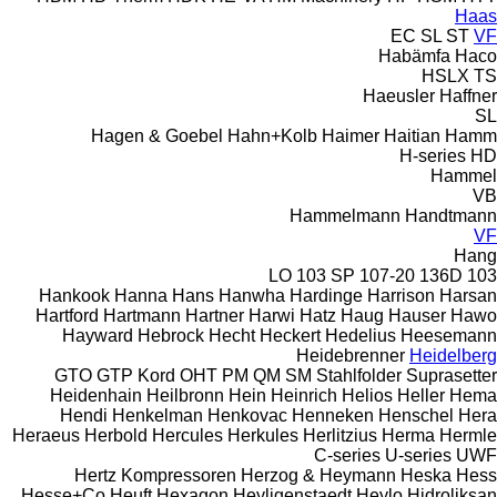
Haas
EC
SL
ST
VF
Habämfa
Haco
HSLX
TS
Haeusler
Haffner
SL
Hagen & Goebel
Hahn+Kolb
Haimer
Haitian
Hamm
H-series
HD
Hammel
VB
Hammelmann
Handtmann
VF
Hang
103 SP
107-20
136D
103 LO
Hankook
Hanna
Hans
Hanwha
Hardinge
Harrison
Harsan
Hartford
Hartmann
Hartner
Harwi
Hatz
Haug
Hauser
Hawo
Hayward
Hebrock
Hecht
Heckert
Hedelius
Heesemann
Heidebrenner
Heidelberg
GTO
GTP
Kord
OHT
PM
QM
SM
Stahlfolder
Suprasetter
Heidenhain
Heilbronn
Hein
Heinrich
Helios
Heller
Hema
Hendi
Henkelman
Henkovac
Henneken
Henschel
Hera
Heraeus
Herbold
Hercules
Herkules
Herlitzius
Herma
Hermle
C-series
U-series
UWF
Hertz Kompressoren
Herzog & Heymann
Heska
Hess
Hesse+Co
Heuft
Hexagon
Heyligenstaedt
Heylo
Hidroliksan