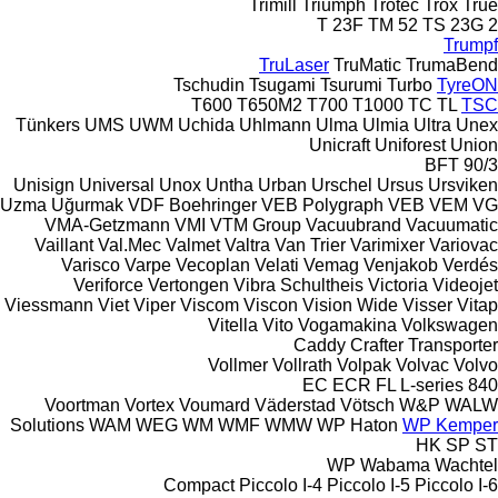
Trimill
Triumph
Trotec
Trox
True
T 23F
TM 52
TS 23G 2
Trumpf
TruLaser
TruMatic
TrumaBend
Tschudin
Tsugami
Tsurumi
Turbo
TyreON
T600
T650M2
T700
T1000
TC
TL
TSC
Tünkers
UMS
UWM
Uchida
Uhlmann
Ulma
Ulmia
Ultra
Unex
Unicraft
Uniforest
Union
BFT 90/3
Unisign
Universal
Unox
Untha
Urban
Urschel
Ursus
Ursviken
Uzma
Uğurmak
VDF Boehringer
VEB Polygraph
VEB
VEM
VG
VMA-Getzmann
VMI
VTM Group
Vacuubrand
Vacuumatic
Vaillant
Val.Mec
Valmet
Valtra
Van Trier
Varimixer
Variovac
Varisco
Varpe
Vecoplan
Velati
Vemag
Venjakob
Verdés
Veriforce
Vertongen
Vibra Schultheis
Victoria
Videojet
Viessmann
Viet
Viper
Viscom
Viscon
Vision Wide
Visser
Vitap
Vitella
Vito
Vogamakina
Volkswagen
Caddy
Crafter
Transporter
Vollmer
Vollrath
Volpak
Volvac
Volvo
EC
ECR
FL
L-series
840
Voortman
Vortex
Voumard
Väderstad
Vötsch
W&P
WALW
Solutions
WAM
WEG
WM
WMF
WMW
WP Haton
WP Kemper
HK
SP
ST
WP
Wabama
Wachtel
Compact
Piccolo I-4
Piccolo I-5
Piccolo I-6