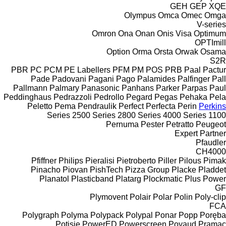
GEH
GEP
XQE
Olympus
Omca
Omec
Omga
V-series
Omron
Ona
Onan
Onis Visa
Optimum
OPTImill
Option
Orma
Orsta
Orwak
Osama
S2R
PBR
PC
PCM
PE Labellers
PFM
PM
POS
PRB
Paal
Pactur
Pade
Padovani
Pagani
Pago
Palamides
Palfinger
Pall
Pallmann
Palmary
Panasonic
Panhans
Parker
Parpas
Paul
Peddinghaus
Pedrazzoli
Pedrollo
Pegard
Pegas
Pehaka
Pela
Peletto
Pema
Pendraulik
Perfect
Perfecta
Perin
Perkins
2500 Series
2800 Series
4000 Series
1100 Series
Pernuma
Pester
Petratto
Peugeot
Expert
Partner
Pfaudler
CH4000
Pfiffner
Philips
Pieralisi
Pietroberto
Piller
Pilous
Pimak
Pinacho
Piovan
PishTech
Pizza Group
Placke
Pladdet
Planatol
Plasticband
Platarg
Plockmatic
Plus Power
GF
Plymovent
Polair
Polar
Polin
Poly-clip
FCA
Polygraph
Polyma
Polypack
Polypal
Ponar
Popp
Poręba
Potisje
PowerED
Powerscreen
Poyaud
Pramac