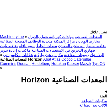
نشر إعلانك
المعدات الصناعية
مولدات كهربائية تعمل بالديزل
»
Machineryline
مخارط المعادن
مراكز الميكنة متعددة الوظائف
المضخة الصناعية
ضاغط متنقل
آلة طحن المعادن
معدات الخلط
سيور ناقلة
ضاغط ثابت
صهاريج التخزين في الاستعمالات الصناعية
ماكينات إعادة تدوير
البلاستيك
روبوتات صناعية
مكابس هيدروليكية
عجّانات
مكابس ثني
»
Caterpillar
Atlas Copco
Abat
المعدات الصناعية Horizon
Cummins
Doosan
Heidelberg
Hurakan
Kaeser
Mazak
TyreON
»
المعدات الصناعية Horizon
الفئة
ماكينات الطباعة
آلالات بعد الطباعة