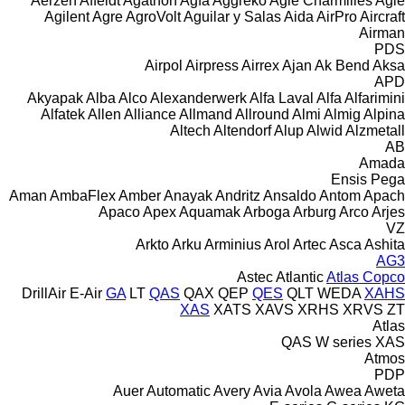
Aerzen
Affeldt
Agathon
Agfa
Aggreko
Agie Charmilles
Agie
Agilent
Agre
AgroVolt
Aguilar y Salas
Aida
AirPro
Aircraft
Airman
PDS
Airpol
Airpress
Airrex
Ajan
Ak Bend
Aksa
APD
Akyapak
Alba
Alco
Alexanderwerk
Alfa Laval
Alfa
Alfarimini
Alfatek
Allen
Alliance
Allmand
Allround
Almi
Almig
Alpina
Altech
Altendorf
Alup
Alwid
Alzmetall
AB
Amada
Ensis
Pega
Aman
AmbaFlex
Amber
Anayak
Andritz
Ansaldo
Antom
Apach
Apaco
Apex
Aquamak
Arboga
Arburg
Arco
Arjes
VZ
Arkto
Arku
Arminius
Arol
Artec
Asca
Ashita
AG3
Astec
Atlantic
Atlas Copco
DrillAir
E-Air
GA
LT
QAS
QAX
QEP
QES
QLT
WEDA
XAHS
XAS
XATS
XAVS
XRHS
XRVS
ZT
Atlas
QAS
W series
XAS
Atmos
PDP
Auer
Automatic
Avery
Avia
Avola
Awea
Aweta