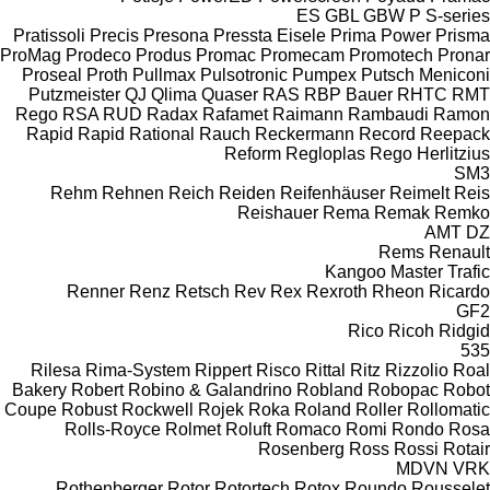
ES
GBL
GBW
P
S-series
Pratissoli
Precis
Presona
Pressta Eisele
Prima Power
Prisma
ProMag
Prodeco
Produs
Promac
Promecam
Promotech
Pronar
Proseal
Proth
Pullmax
Pulsotronic
Pumpex
Putsch Meniconi
Putzmeister
QJ
Qlima
Quaser
RAS
RBP Bauer
RHTC
RMT
Rego
RSA
RUD
Radax
Rafamet
Raimann
Rambaudi
Ramon
Rapid
Rapid
Rational
Rauch
Reckermann
Record
Reepack
Reform
Regloplas
Rego Herlitzius
SM3
Rehm
Rehnen
Reich
Reiden
Reifenhäuser
Reimelt
Reis
Reishauer
Rema
Remak
Remko
AMT
DZ
Rems
Renault
Kangoo
Master
Trafic
Renner
Renz
Retsch
Rev
Rex
Rexroth
Rheon
Ricardo
GF2
Rico
Ricoh
Ridgid
535
Rilesa
Rima-System
Rippert
Risco
Rittal
Ritz
Rizzolio
Roal
Bakery
Robert
Robino & Galandrino
Robland
Robopac
Robot
Coupe
Robust
Rockwell
Rojek
Roka
Roland
Roller
Rollomatic
Rolls-Royce
Rolmet
Roluft
Romaco
Romi
Rondo
Rosa
Rosenberg
Ross
Rossi
Rotair
MDVN
VRK
Rothenberger
Rotor
Rotortech
Rotox
Roundo
Rousselet