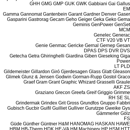
GHH
GMG
GMP
GUK
GWK
Gabbiani
Gai
Gallus
EM
Gamma
Gannomat
Gantenbein
Garant
Gardner Denver
Gaser
Gasparini
Gastrorag
Gecam
Geho
Geiger
Geka
Geko
Gema
Geminis
GenPower
GenSet
MCM
Genelec
Generac
CTF
V20
VB
VT
Genie
Genmac
Gericke
Gernal
Gernep
Gesan
DPAS
DPS
DVR
DVS
Getecha
Getra
Ghiringhelli
Giardina
Giben
Gieseking
Giga
Power
LT
PLD
Gildemeister
Gillardon
Giró
Gjerdesagen
Glass
Glatt
Gleason
Glimek
Glunz & Jensen
Godwin
Gorman-Rupp
Gostol
Graco
Graef
Gram
Grant
Graphic Whizard
Grasselli
Graule
AKF
ZS
Graziano
Grecon
Greefa
Greif
Griggio
Grimme
RH
SE
SL
Grindermak
Grindex
Grit
Gross
Grundfos
Gruppo Fabbri
Gubisch
Gucbir
Guifil
Guilliet
Gulliver
Gurutzpe
Gweike
Gys
Gämmerler
Gölz
FS
Güde
Günther
Güntner
H&M
HANOMAG
HASKAN
HAWE
HBM
HB‑Therm
HDK
HE-VA
HM Machinery
HP
HSM
HTT