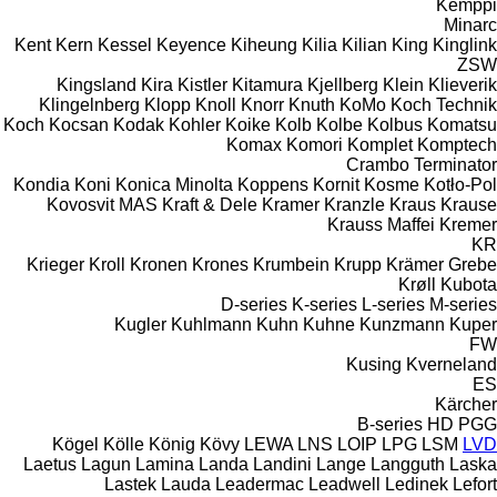
Kemppi
Minarc
Kent
Kern
Kessel
Keyence
Kiheung
Kilia
Kilian
King
Kinglink
ZSW
Kingsland
Kira
Kistler
Kitamura
Kjellberg
Klein
Klieverik
Klingelnberg
Klopp
Knoll
Knorr
Knuth
KoMo
Koch Technik
Koch
Kocsan
Kodak
Kohler
Koike
Kolb
Kolbe
Kolbus
Komatsu
Komax
Komori
Komplet
Komptech
Crambo
Terminator
Kondia
Koni
Konica Minolta
Koppens
Kornit
Kosme
Kotło-Pol
Kovosvit MAS
Kraft & Dele
Kramer
Kranzle
Kraus
Krause
Krauss Maffei
Kremer
KR
Krieger
Kroll
Kronen
Krones
Krumbein
Krupp
Krämer Grebe
Krøll
Kubota
D-series
K-series
L-series
M-series
Kugler
Kuhlmann
Kuhn
Kuhne
Kunzmann
Kuper
FW
Kusing
Kverneland
ES
Kärcher
B-series
HD
PGG
Kögel
Kölle
König
Kövy
LEWA
LNS
LOIP
LPG
LSM
LVD
Laetus
Lagun
Lamina
Landa
Landini
Lange
Langguth
Laska
Lastek
Lauda
Leadermac
Leadwell
Ledinek
Lefort