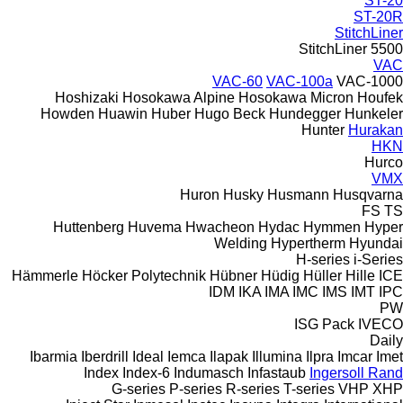
ST-20
ST-20R
StitchLiner
StitchLiner 5500
VAC
VAC-60
VAC-100a
VAC-1000
Hoshizaki
Hosokawa Alpine
Hosokawa Micron
Houfek
Howden
Huawin
Huber
Hugo Beck
Hundegger
Hunkeler
Hunter
Hurakan
HKN
Hurco
VMX
Huron
Husky
Husmann
Husqvarna
FS
TS
Huttenberg
Huvema
Hwacheon
Hydac
Hymmen
Hyper
Welding
Hypertherm
Hyundai
H-series
i-Series
Hämmerle
Höcker Polytechnik
Hübner
Hüdig
Hüller Hille
ICE
IDM
IKA
IMA
IMC
IMS
IMT
IPC
PW
ISG Pack
IVECO
Daily
Ibarmia
Iberdrill
Ideal
Iemca
Ilapak
Illumina
Ilpra
Imcar
Imet
Index
Index-6
Indumasch
Infastaub
Ingersoll Rand
G-series
P-series
R-series
T-series
VHP
XHP