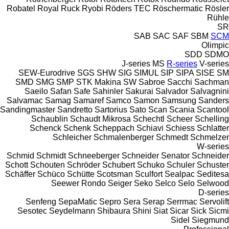
Robatel
Royal
Ruck
Ryobi
Röders TEC
Röschermatic
Rösler
Rühle
SR
SAB
SAC
SAF
SBM
SCM
Olimpic
SDD
SDMO
J-series
MS
R-series
V-series
SEW-Eurodrive
SGS
SHW
SIG
SIMUL
SIP
SIPA
SISE
SM
SMD
SMG
SMP
STK Makina
SW
Sabroe
Sacchi
Sachman
Saeilo
Safan
Safe
Sahinler
Sakurai
Salvador
Salvagnini
Salvamac
Samag
Samaref
Samco
Samon
Samsung
Sanders
Sandingmaster
Sandretto
Sartorius
Sato
Scan
Scania
Scantool
Schaublin
Schaudt Mikrosa
Schechtl
Scheer
Schelling
Schenck
Schenk
Scheppach
Schiavi
Schiess
Schlatter
Schleicher
Schmalenberger
Schmedt
Schmelzer
W-series
Schmid
Schmidt
Schneeberger
Schneider Senator
Schneider
Schott
Schouten
Schröder
Schubert
Schuko
Schuler
Schuster
Schäffer
Schüco
Schütte
Scotsman
Sculfort
Sealpac
Seditesa
Seewer Rondo
Seiger
Seko
Selco
Selo
Selwood
D-series
Senfeng
SepaMatic
Sepro
Sera
Serap
Serrmac
Servolift
Sesotec
Seydelmann
Shibaura
Shini
Siat
Sicar
Sick
Sicmi
Sidel
Siegmund