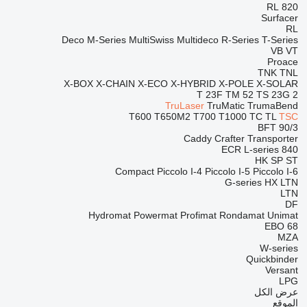
RL
820
Surfacer
RL
Deco
M-Series
MultiSwiss
Multideco
R-Series
T-Series
VB
VT
Proace
TNK
TNL
X-BOX
X-CHAIN
X-ECO
X-HYBRID
X-POLE
X-SOLAR
T 23F
TM 52
TS 23G 2
TruLaser
TruMatic
TrumaBend
T600
T650M2
T700
T1000
TC
TL
TSC
BFT 90/3
Caddy
Crafter
Transporter
ECR
L-series
840
HK
SP
ST
Compact
Piccolo I-4
Piccolo I-5
Piccolo I-6
G-series
HX
LTN
LTN
DF
Hydromat
Powermat
Profimat
Rondamat
Unimat
EBO 68
MZA
W-series
Quickbinder
Versant
LPG
عرض الكل
الموقع