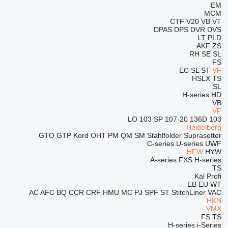
EM
MCM
CTF
V20
VB
VT
DPAS
DPS
DVR
DVS
LT
PLD
AKF
ZS
RH
SE
SL
FS
EC
SL
ST
VF
HSLX
TS
SL
H-series
HD
VB
VF
103 SP
107-20
136D
103 LO
Heidelberg
GTO
GTP
Kord
OHT
PM
QM
SM
Stahlfolder
Suprasetter
C-series
U-series
UWF
HFW
HYW
A-series
FXS
H-series
TS
Kal
Profi
EB
EU
WT
AC
AFC
BQ
CCR
CRF
HMU
MC
PJ
SPF
ST
StitchLiner
VAC
HKN
VMX
FS
TS
H-series
i-Series