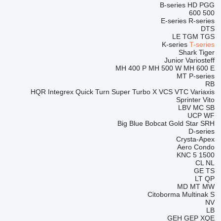
B-series
HD
PGG
600
500
E-series
R-series
DTS
LE
TGM
TGS
K-series
T-series
Shark
Tiger
Junior
Variosteff
MH 400 P
MH 500 W
MH 600 E
MT
P-series
RB
HQR
Integrex
Quick Turn
Super Turbo X
VCS
VTC
Variaxis
Sprinter
Vito
LBV
MC
SB
UCP
WF
Big Blue
Bobcat
Gold Star
SRH
D-series
Crysta-Apex
Aero
Condo
KNC 5 1500
CL
NL
GE
TS
LT
QP
MD
MT
MW
Citoborma
Multinak S
NV
LB
GEH
GEP
XQE