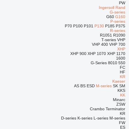
PW
Ingersoll Rand
G-series
G60
G160
P-series
P70
P100
P101
P130
P185
P375
R-series
R1051
R1090
T-series
VHP
VHP 400
VHP 700
XHP
XHP 900
XHP 1070
XHP 1170
1600
G-Series
8010
550
FC
HF
KR
Kaeser
AS
BS
ESD
M-series
SK
SM
KKS
KK
Minarc
ZSW
Crambo
Terminator
KR
D-series
K-series
L-series
M-series
FW
ES