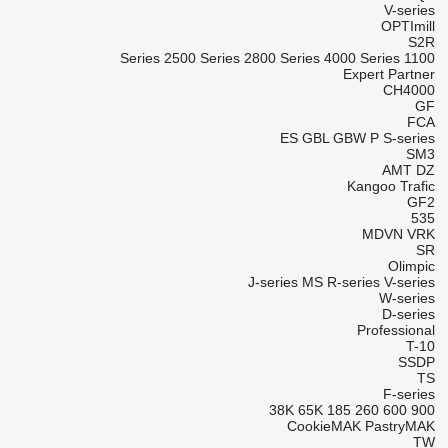
V-series
OPTImill
S2R
2500 Series
2800 Series
4000 Series
1100 Series
Expert
Partner
CH4000
GF
FCA
ES
GBL
GBW
P
S-series
SM3
AMT
DZ
Kangoo
Trafic
GF2
535
MDVN
VRK
SR
Olimpic
J-series
MS
R-series
V-series
W-series
D-series
Professional
T-10
SSDP
TS
F-series
38K
65K
185
260
600
900
CookieMAK
PastryMAK
TW