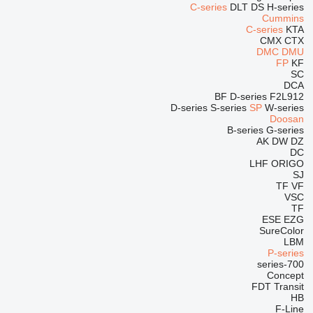
C-series
DLT
DS
H-series
Cummins
C-series
KTA
CMX
CTX
DMC
DMU
FP
KF
SC
DCA
BF
D-series
F2L912
D-series
S-series
SP
W-series
Doosan
B-series
G-series
AK
DW
DZ
DC
LHF
ORIGO
SJ
TF
VF
VSC
TF
ESE
EZG
SureColor
LBM
P-series
700-series
Concept
FDT
Transit
HB
F-Line