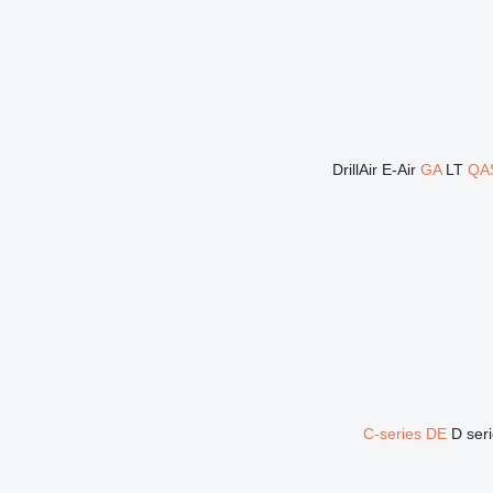
DrillAir
E-Air
GA
LT
QA
C-series
DE
D ser