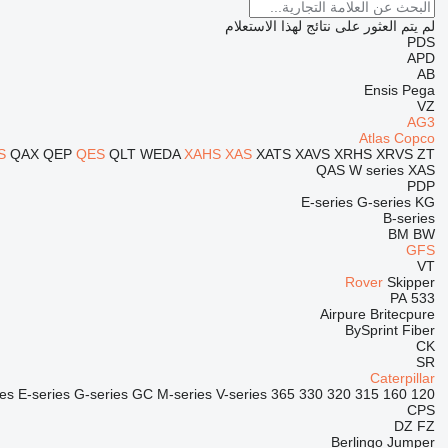
لم يتم العثور على نتائج لهذا الاستعلام
PDS
APD
AB
Ensis
Pega
VZ
AG3
Atlas Copco
S
QAX
QEP
QES
QLT
WEDA
XAHS
XAS
XATS
XAVS
XRHS
XRVS
ZT
QAS
W series
XAS
PDP
E-series
G-series
KG
B-series
BM
BW
GFS
VT
Rover
Skipper
PA
533
Airpure
Britecpure
BySprint Fiber
CK
SR
Caterpillar
ies
E-series
G-series
GC
M-series
V-series
365
330
320
315
160
120
CPS
DZ
FZ
Berlingo
Jumper