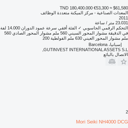
TND 180,400.000
€53,300
≈ $61,580
المعدات الصناعية - مركز الميكنة متعددة الوظائف
2011
23.031 متر / ساعة
التحكم الرقمي الحاسوبي
✓
الفئة
أفقي
سرعة عمود الدوران
14.000 لفة
في الدقيقة
مشوار المحور السيني
560 ملم
مشوار المحور الصادي
560
ملم
مشوار المحور العيني
630 ملم
الفولطية
200
إسبانيا، Barcelona
GUTINVEST INTERNATIONAL ASSETS S.L,
الاتصال بالبائع
2
Mori Seiki NH4000 DCG