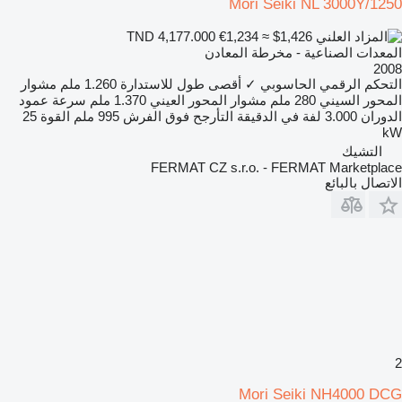
Mori Seiki NL 3000Y/1250
€1,234
≈ $1,426
TND 4,177.000
المعدات الصناعية - مخرطة المعادن
2008
التحكم الرقمي الحاسوبي
✓
أقصى طول للاستدارة
1.260 ملم
مشوار
المحور السيني
280 ملم
مشوار المحور العيني
1.370 ملم
سرعة عمود
الدوران
3.000 لفة في الدقيقة
التأرجح فوق الفرش
995 ملم
القوة
25
kW
التشيك
FERMAT CZ s.r.o. - FERMAT Marketplace
الاتصال بالبائع
2
Mori Seiki NH4000 DCG