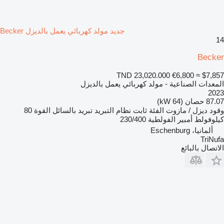
جديد مولد كهربائي يعمل بالديزل Becker
14
Becker
TND 23,020.000
€6,800
≈ $7,857
المعدات الصناعية - مولد كهربائي يعمل بالديزل
2023
87.07 حصان (64 kW)
وقود
ديزل / مازوت
الفئة
ثابت
نظام التبريد
تبريد بالسائل
القوة
80
كيلوفولط أمبير
الفولطية
230/400
ألمانيا، Eschenburg
TriNufa
الاتصال بالبائع