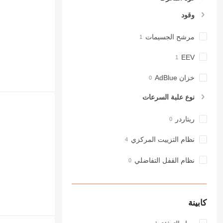
وقود
مرشح الجسيمات
EEV
خزان AdBlue
نوع علبة السرعات
ريتاردر
نظام التزييت المركزي
نظام القفل التفاضلي
كابينة