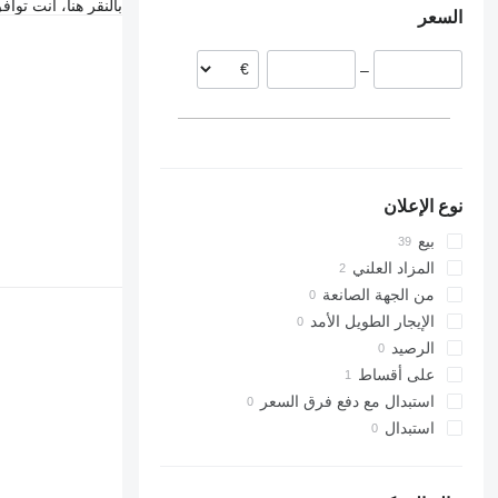
بالنقر هنا، أنت توا
السعر
هولندا
المملكة العربية السعودية
إيطاليا
جورجيا
–
ألمانيا
الإمارات العربية المتحدة
المجر
نوع الإعلان
بيع
المزاد العلني
من الجهة الصانعة
الإيجار الطويل الأمد
الرصيد
على أقساط
استبدال مع دفع فرق السعر
استبدال