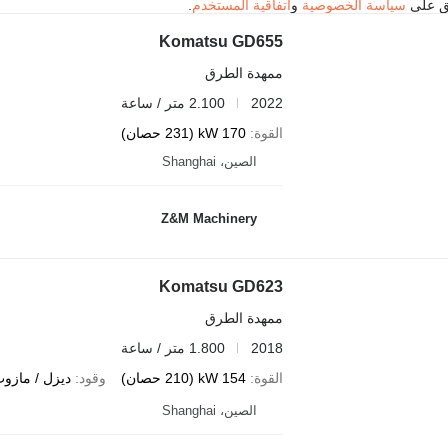
فق على
سياسة الخصوصية
و
اتفاقية المستخدم
.
Komatsu GD655
ممهدة الطرق
2022
2.100 متر / ساعة
القوة
170 kW (231 حصان)
الصين، Shanghai
Z&M Machinery
Komatsu GD623
ممهدة الطرق
2018
1.800 متر / ساعة
القوة
154 kW (210 حصان)
وقود
ديزل / مازو
الصين، Shanghai