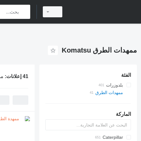
ممهدات الطرق Komatsu
الفئة
41 إعلانات:
ممه
بلدوزرات
ممهدات الطرق
الماركة
Caterpillar
143
836 C
BG